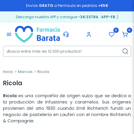
Envíos
GRATIS
a Península en pedidos
+65€
Descarga nuestra APP y consigue
-3€ EXTRA
:
APP-FB
;)
0
0
menu
Inicio
Marcas
Ricola
Ricola
Ricola
es una compañía de origen suizo que se dedica a
la producción de infusiones y caramelos. Sus orígenes
provienen del año 1930 cuando Emil Richterich fundó un
negocio de pastelería en Laufen con el nombre Richterich
& Compagnie.