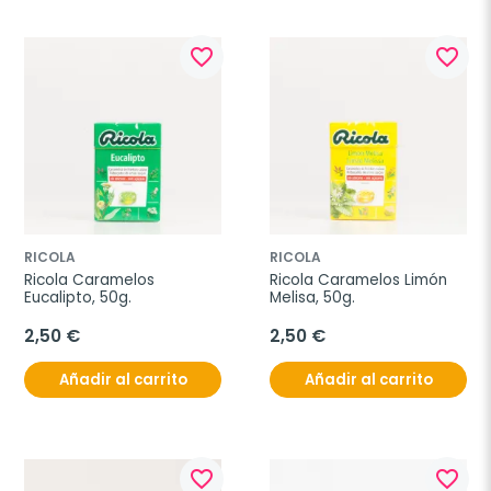
favorite_border
favorite_border
RICOLA
RICOLA
Ricola Caramelos 
Ricola Caramelos Limón 
Eucalipto, 50g.
Melisa, 50g.
2,50 €
2,50 €
Añadir al carrito
Añadir al carrito
favorite_border
favorite_border