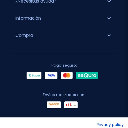
expand_more
¿Necesitas ayuda?
expand_more
Información
expand_more
Compra
Pago seguro:
Envíos realizados con:
No lo decimos nosotros...
Privacy policy