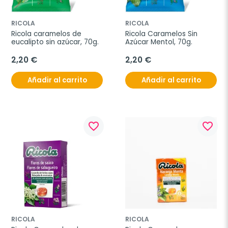
RICOLA
RICOLA
Ricola caramelos de 
Ricola Caramelos Sin 
eucalipto sin azúcar, 70g.
Azúcar Mentol, 70g.
2,20 €
2,20 €
Añadir al carrito
Añadir al carrito
favorite_border
favorite_border
RICOLA
RICOLA