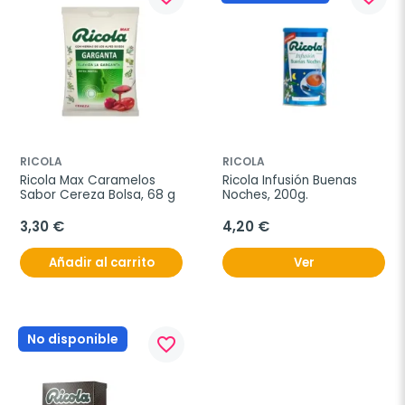
RICOLA
RICOLA
Ricola Max Caramelos 
Ricola Infusión Buenas 
Sabor Cereza Bolsa, 68 g
Noches, 200g.
3,30 €
4,20 €
Añadir al carrito
Ver
No disponible
favorite_border