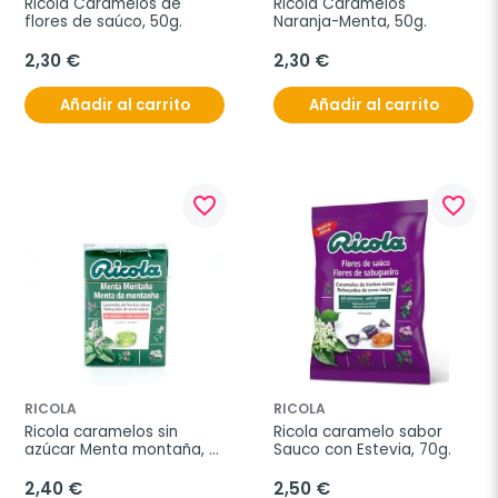
Ricola Caramelos de 
Ricola Caramelos 
flores de saúco, 50g.
Naranja-Menta, 50g.
2,30 €
2,30 €
Añadir al carrito
Añadir al carrito
favorite_border
favorite_border
RICOLA
RICOLA
Ricola caramelos sin 
Ricola caramelo sabor 
azúcar Menta montaña, 
Sauco con Estevia, 70g.
50g.
2,40 €
2,50 €