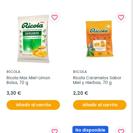
favorite_border
favorite_border
RICOLA
RICOLA
Ricola Max Miel-Limon 
Ricola Caramelos Sabor 
Bolsa, 70 g
Miel y Hierbas, 70 g
3,30 €
2,20 €
Añadir al carrito
Añadir al carrito
No disponible
favorite_border
favorite_border