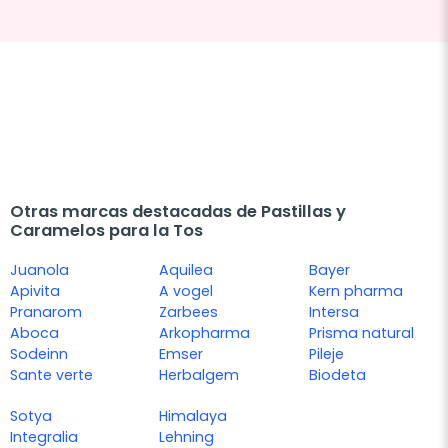
Otras marcas destacadas de Pastillas y
Caramelos para la Tos
Juanola
Aquilea
Bayer
Apivita
A vogel
Kern pharma
Pranarom
Zarbees
Intersa
Aboca
Arkopharma
Prisma natural
Sodeinn
Emser
Pileje
Sante verte
Herbalgem
Biodeta
Sotya
Himalaya
Integralia
Lehning