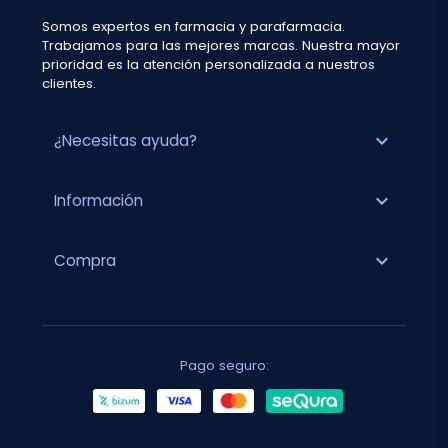
Somos expertos en farmacia y parafarmacia.
Trabajamos para las mejores marcas. Nuestra mayor
prioridad es la atención personalizada a nuestros
clientes.
expand_more
¿Necesitas ayuda?
expand_more
Información
expand_more
Compra
Pago seguro: