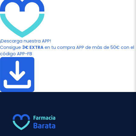
¡Descarga nuestra APP!
Consigue
3€ EXTRA
en tu compra APP de más de 50€ con el
código APP-FB