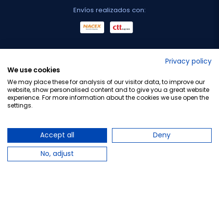
Envíos realizados con:
No lo decimos nosotros...
Privacy policy
We use cookies
¡Tu opinión es importante!
We may place these for analysis of our visitor data, to improve our
website, show personalised content and to give you a great website
experience. For more information about the cookies we use open the
settings.
Copyright © 2010-2026 Farmacia Barata S.L. Todos los
derechos reservados.
Accept all
Deny
No, adjust
Total:
3,30 €
−
+
Añadir al carrito