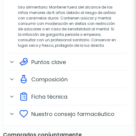
Uso alimentario. Mantener fuera del alcance de los
niños menores de 6 años debido al riesgo de asfixia
con caramelos duros. Contienen azúcar y mentol;
consumir con moderación en dietas con restricción
de azúcares o en caso de sensibilidad al mentol. Si
la irritación de garganta persiste o empeora,
consultar con un profesional sanitario. Conservar en
lugar seco y fresco, protegido de la luz directa.
Puntos clave
expand_more
Composición
expand_more
Ficha técnica
expand_more
Nuestro consejo farmacéutico
expand_more
Comprados conjuntamente