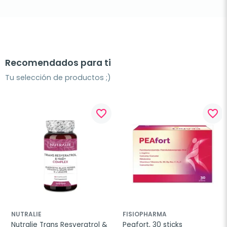
Recomendados para ti
Tu selección de productos ;)
favorite_border
favorite_border
NUTRALIE
FISIOPHARMA
Nutralie Trans Resveratrol & 
Peafort, 30 sticks