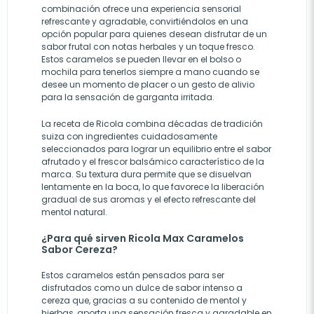
combinación ofrece una experiencia sensorial
refrescante y agradable, convirtiéndolos en una
opción popular para quienes desean disfrutar de un
sabor frutal con notas herbales y un toque fresco.
Estos caramelos se pueden llevar en el bolso o
mochila para tenerlos siempre a mano cuando se
desee un momento de placer o un gesto de alivio
para la sensación de garganta irritada.
La receta de Ricola combina décadas de tradición
suiza con ingredientes cuidadosamente
seleccionados para lograr un equilibrio entre el sabor
afrutado y el frescor balsámico característico de la
marca. Su textura dura permite que se disuelvan
lentamente en la boca, lo que favorece la liberación
gradual de sus aromas y el efecto refrescante del
mentol natural.
¿Para qué sirven Ricola Max Caramelos
Sabor Cereza?
Estos caramelos están pensados para ser
disfrutados como un dulce de sabor intenso a
cereza que, gracias a su contenido de mentol y
hierbas, aporta una sensación fresca y agradable en