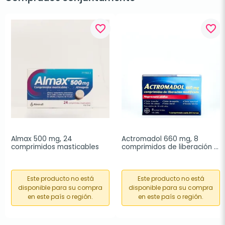
favorite_border
favorite_border
Almax 500 mg, 24 
Actromadol 660 mg, 8 
comprimidos masticables
comprimidos de liberación 
modificada
Este producto no está
Este producto no está
disponible para su compra
disponible para su compra
en este país o región.
en este país o región.