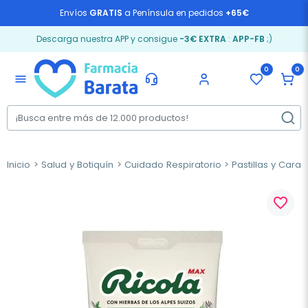
Envíos
GRATIS
a Península en pedidos
+65€
Descarga nuestra APP y consigue
-3€ EXTRA
:
APP-FB
;)
0
0
menu
Inicio
Salud y Botiquín
Cuidado Respiratorio
Pastillas y Cara
favorite_border