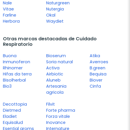
Nale
Naturgreen
Vitae
Nutergia
Farline
Okal
Herbora
Waydiet
Otras marcas destacadas de Cuidado
Respiratorio
Buona
Bioserum
Atika
Inmunoferon
Soria natural
Averroes
Rhinomer
Activa
B.green
Hifas da terra
Airbiotic
Bequisa
Bisolherbal
Aluneb
Biover
Bio3
Artesania
Cinfa
agricola
Decottopia
Filvit
Dietmed
Forte pharma
Eladiet
Forza vitale
Equisalud
Inovance
Esential aroms
Internature