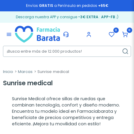
Envíos
GRATIS
a Península en pedidos
+65€
Descarga nuestra APP y consigue
-3€ EXTRA
:
APP-FB
;)
0
0
menu
Inicio
Marcas
Sunrise medical
Sunrise medical
Sunrise Medical ofrece sillas de ruedas que
combinan tecnología, confort y diseño moderno.
Encuentra tu modelo ideal en Farmaciabarata y
benefíciate de precios competitivos y entrega
eficiente. ¡Mejora tu movilidad con estilo!