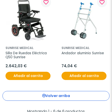
favorite_border
favorite_border
SUNRISE MEDICAL
SUNRISE MEDICAL
Silla De Ruedas Eléctrica 
Andador aluminio Sunrise
Q50 Sunrise
2.642,03 €
74,04 €
Añadir al carrito
Añadir al carrito
Volver arriba
Mostrando 1 - 6 de 6 productos