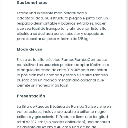
Sus beneficios
Ofrece una excelente maniobrabilidad y
adaptabilidad. Su estructura plegable, junto con un
respaldo desmontable y baterías extraíbles, hacen
que sea fácil de transportar y almacenar. Esta silla
eléctrica se destaca por su robustez y capacidad
para soportar un peso máximo de 125 kg.
Modo de uso
El uso de la silla eléctrica RumbaRumbaCompacta
es intuitivo. Los usuarios pueden adaptar fácilmente
el ángulo del respaldo entre 0º y 30º para encontrar
la posición más cómoda y estable. La silla también
cuenta con un mando mentoniano opcional que
permite un manejo más fácil.
Presentación
La Silla de Ruedas Eléctrica de Rumba Surise viene en
varios colores, incluyendo azul, rojo brillante, negro
brillante y gris selenio. El Producto tiene una longitud
total de 102 cm (sin ruedas antivuelco), una anchura
de asiento de 42 cm o 48 cm y una altura de