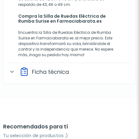
respaldo de 43, 46 o 49 cm.
Compra la Silla de Ruedas Eléctrica de
Rumba Surise en Farmaciabarata.es
Encuentra la Silla de Ruedas Eléctrica de Rumba
Surise en Farmaciabarata.es al mejor precio. Este
dispositivo transformará su vida, brindándole el
control y la independencia que merece. No espere
más, ¡haga su pedido hoy mismo!
Ficha técnica
expand_more
Recomendados para ti
Tu selección de productos ;)