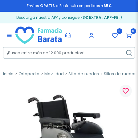
Envíos
GRATIS
a Península en pedidos
+65€
Descarga nuestra APP y consigue
-3€ EXTRA
:
APP-FB
;)
0
0
menu
Inicio
Ortopedia
Movilidad
Silla de ruedas
Sillas de ruedas 
favorite_border