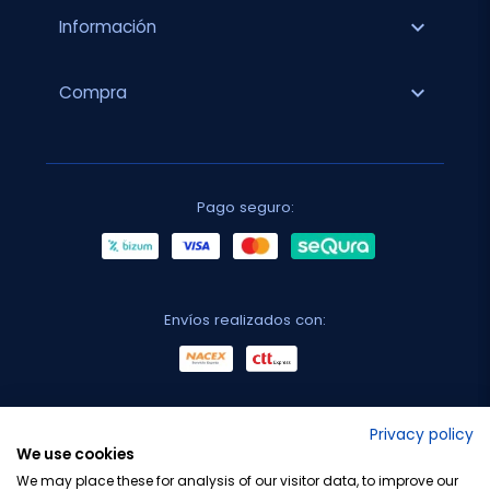
expand_more
Información
expand_more
Compra
Pago seguro:
Envíos realizados con:
No lo decimos nosotros...
Privacy policy
We use cookies
¡Tu opinión es importante!
We may place these for analysis of our visitor data, to improve our