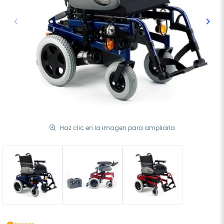
keyboard_arrow_left
keyboard_arrow_right
Anterior
Sigu
Haz clic en la imagen para ampliarla