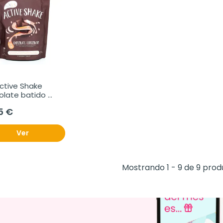
ctive Shake 
late batido 
tutivo, 250 g
5 €
Ver
Mostrando 1 - 9 de 9 prod