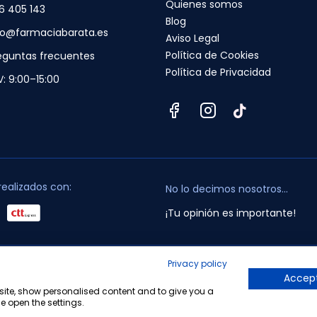
Quienes somos
6 405 143
Blog
fo@farmaciabarata.es
Aviso Legal
Política de Cookies
eguntas frecuentes
Política de Privacidad
V: 9:00–15:00
realizados con:
No lo decimos nosotros...
¡Tu opinión es importante!
Privacy policy
opyright © 2010-2026 Farmacia Barata S.L. Todos los derechos reservado
Accept
bsite, show personalised content and to give you a
e open the settings.