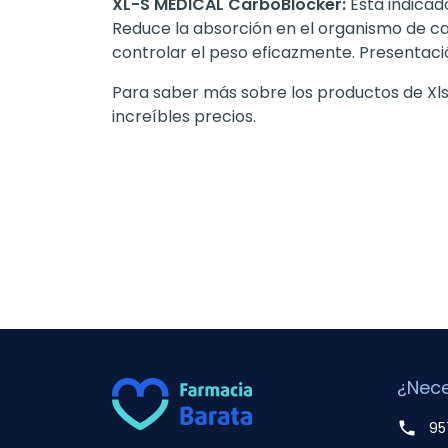
XL-S MEDICAL CarboBlocker:
Está indicad
Reduce la absorción en el organismo de ca
controlar el peso eficazmente. Presentaci
Para saber más sobre los productos de Xl
increíbles precios.
¿Nece
phone
95