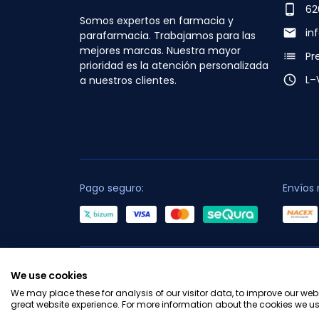
phone_android
62
Somos expertos en farmacia y
email
in
parafarmacia. Trabajamos para las
mejores marcas. Nuestra mayor
list
Pr
prioridad es la atención personalizada
access_time
L–
a nuestros clientes.
Pago seguro:
Envíos 
C
We use cookies
We may place these for analysis of our visitor data, to improve our we
great website experience. For more information about the cookies we us