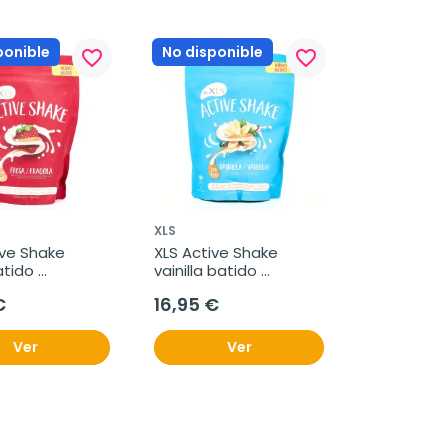
ponible
No disponible
favorite_border
favorite_border
XLS
ve Shake 
XLS Active Shake 
tido 
vainilla batido 
ivo, 250 g
sustitutivo, 250 g
€
16,95 €
Ver
Ver