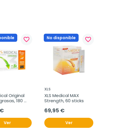
ponible
No disponible
favorite_border
favorite_border
XLS
cal Original 
XLS Medical MAX 
rasas, 180 
Strength, 60 sticks
midos
 €
69,95 €
Ver
Ver