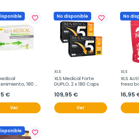
disponible
No disponible
No dis
favorite_border
favorite_border
XLS
XLS
edical 
XLS Medical Forte 
XLS Acti
nimiento, 180 
DUPLO, 2 x 180 Caps
fresa ba
rimidos
sustitut
95 €
109,95 €
16,95 
Ver
Ver
disponible
favorite_border