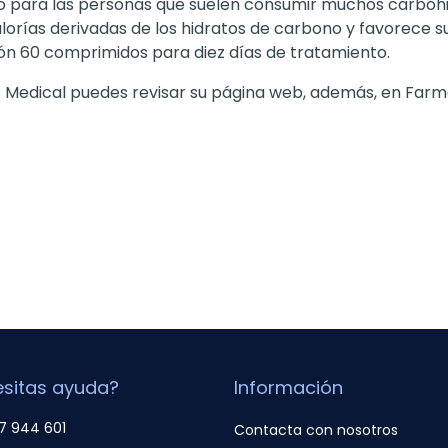
o para las personas que suelen consumir muchos carbohid
lorías derivadas de los hidratos de carbono y favorece s
ón 60 comprimidos para diez días de tratamiento.
s Medical puedes revisar su página web, además, en Farm
sitas ayuda?
Información
7 944 601
Contacta con nosotros