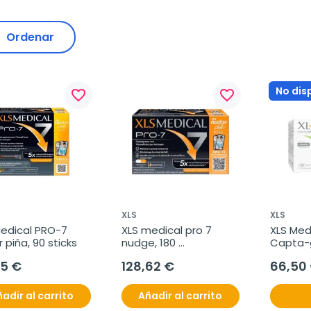
Ordenar
No dis
favorite_border
favorite_border
XLS
XLS
edical PRO-7 
XLS medical pro 7 
XLS Medi
 piña, 90 sticks
nudge, 180 
Capta-g
comprimidos
compri
95 €
128,62 €
66,50
adir al carrito
Añadir al carrito