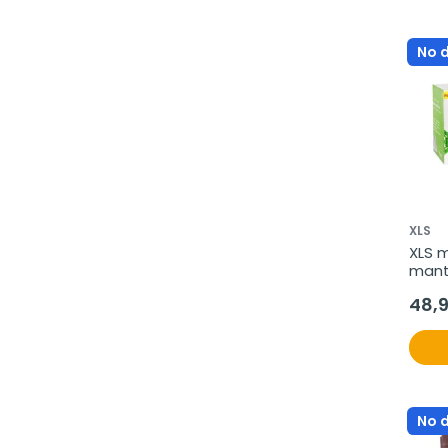
No 
XLS
XLS m
mante
comp
48,
No 