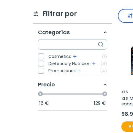
Filtrar por
Categorías
Cosmética
1
Dietética y Nutrición
8
Promociones
4
Precio
XLS
XLS M
16
€
129
€
sabor
98,
Añ