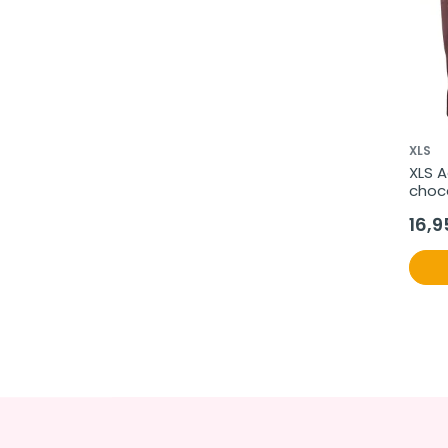
XLS
XLS A
choco
susti
16,9