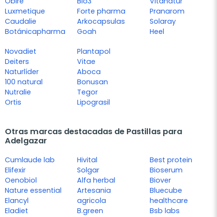
Obire
Bio3
Vitanatur
Luxmetique
Forte pharma
Pranarom
Caudalie
Arkocapsulas
Solaray
Botánicapharma
Goah
Heel
Novadiet
Plantapol
Deiters
Vitae
Naturlíder
Aboca
100 natural
Bonusan
Nutralie
Tegor
Ortis
Lipograsil
Otras marcas destacadas de Pastillas para
Adelgazar
Cumlaude lab
Hivital
Best protein
Elifexir
Solgar
Bioserum
Oenobiol
Alfa herbal
Biover
Nature essential
Artesania
Bluecube
Elancyl
agricola
healthcare
Eladiet
B.green
Bsb labs