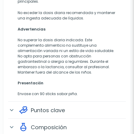
principales.
No exceder la dosis diaria recomendada y mantener
una ingesta adecuada de líquidos.
Advertencias
No superar la dosis diaria indicada. Este
complemento alimenticio no sustituye una
alimentación variada ni un estilo de vida saludable.
No apto para personas con obstrucción
gastrointestinal o alergia a legumbres. Durante el
embarazo o la lactancia, consultar al profesional.
Mantener fuera del alcance de los niños.
Presentación
Envase con 90 sticks sabor piña.
Puntos clave
expand_more
Composición
expand_more