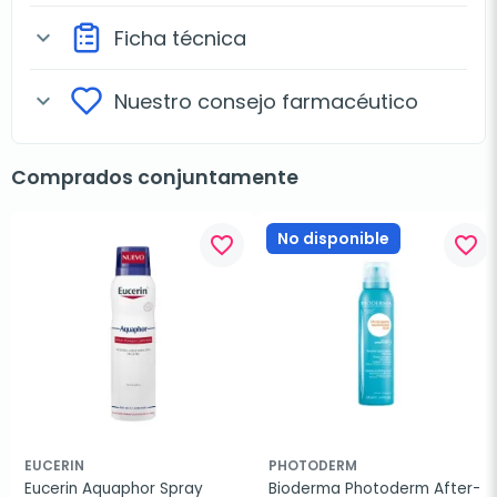
Ficha técnica
expand_more
Nuestro consejo farmacéutico
expand_more
Comprados conjuntamente
No disponible
favorite_border
favorite_border
EUCERIN
PHOTODERM
Eucerin Aquaphor Spray 
Bioderma Photoderm After-