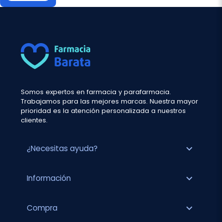
Somos expertos en farmacia y parafarmacia.
Trabajamos para las mejores marcas. Nuestra mayor
prioridad es la atención personalizada a nuestros
clientes.
expand_more
¿Necesitas ayuda?
expand_more
Información
expand_more
Compra