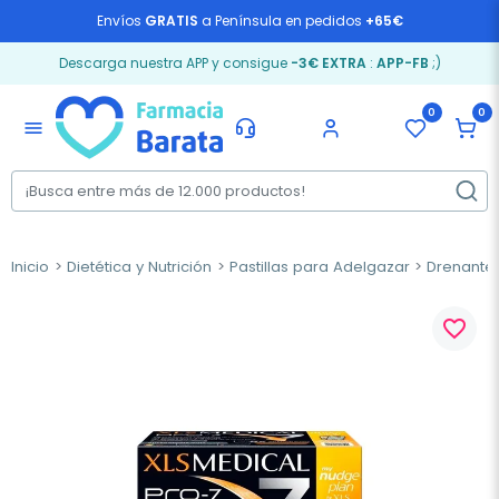
Envíos
GRATIS
a Península en pedidos
+65€
Descarga nuestra APP y consigue
-3€ EXTRA
:
APP-FB
;)
0
0
menu
Inicio
Dietética y Nutrición
Pastillas para Adelgazar
Drenantes
favorite_border