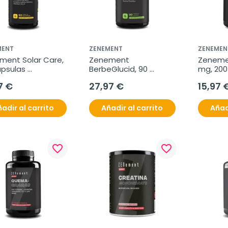
MENT
ZENEMENT
ZENEMEN
ment Solar Care, 
Zenement 
Zenemen
psulas 
BerbeGlucid, 90 
mg, 200
tarianas
cápsulas veganas
blanda
7 €
27,97 €
15,97 
adir al carrito
Añadir al carrito
Añad
favorite_border
favorite_border