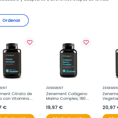
Ordenar
favorite_border
favorite_border
MENT
ZENEMENT
ZENEMEN
ment Citrato de 
Zenement Colágeno 
Zeneme
o con Vitamina 
Marino Complex, 180 
Vegetari
K2, 120 cápsulas 
cápsulas
cápsula
7 €
19,97 €
20,97 
tarianas
vegetar