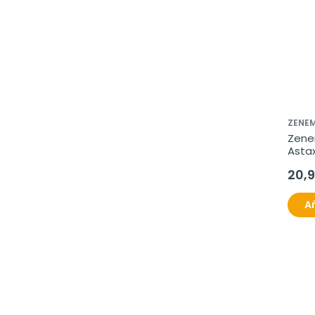
ZENE
Zene
Asta
Omeg
20,
cáps
Añ