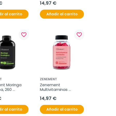
€
14,97 €
ir al carrito
Añadir al carrito
favorite_border
favorite_border
T
ZENEMENT
t Moringa 
Zenement 
a, 260 
Multivitaminas 
s veganas
Gummies, 120 
€
14,97 €
gominolas 
vegetarianas
ir al carrito
Añadir al carrito