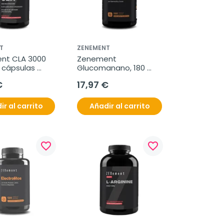
T
ZENEMENT
t CLA 3000 
Zenement 
 cápsulas 
Glucomanano, 180 
s
cápsulas veganas
€
17,97 €
ir al carrito
Añadir al carrito
favorite_border
favorite_border