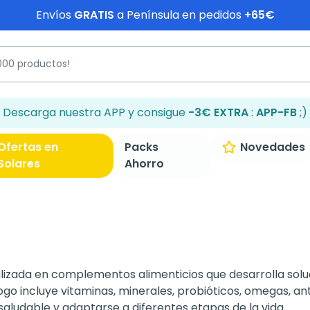
Envíos
GRATIS
a Península en pedidos
+65€
Descarga nuestra APP y consigue
-3€ EXTRA
:
APP-FB
;)
Ofertas en
Packs
Novedades
Solares
Ahorro
zada en complementos alimenticios que desarrolla soluci
ogo incluye vitaminas, minerales, probióticos, omegas, a
ludable y adaptarse a diferentes etapas de la vida.