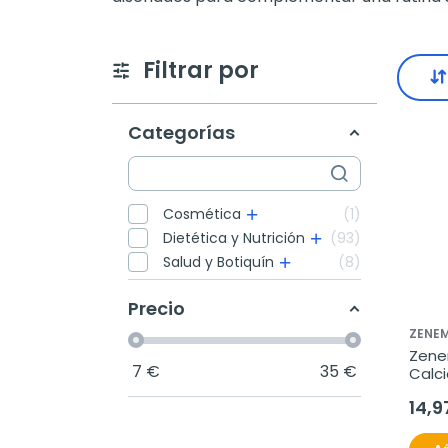
Filtrar por
Categorías
Cosmética
1
Dietética y Nutrición
93
Salud y Botiquín
8
Precio
ZENE
Zene
7
€
35
€
Calci
D3 y 
14,9
vege