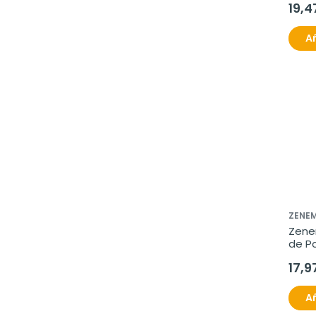
19,4
Añ
ZENE
Zene
de Pa
cáps
17,9
Añ