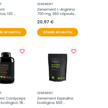
T
ZENEMENT
nt 
Zenement L-Arginina 
tos, 120 
700 mg, 360 cápsulas 
s veganas
veganas
20,97 €
ir al carrito
Añadir al carrito
favorite_border
favorite_border
T
ZENEMENT
nt Cordyceps 
Zenement Espirulina 
 Ecológico, 180 
Ecológica, 600 
s veganas
comprimidos veganos