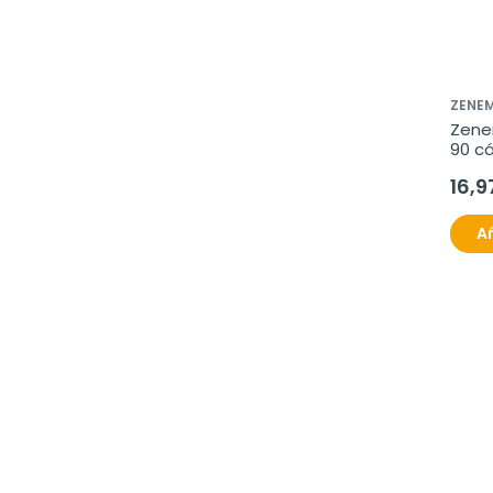
ZENE
Zene
90 cá
vege
16,9
Añ