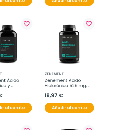
ir al carrito
Añadir al carrito
favorite_border
favorite_border
T
ZENEMENT
t Ácido 
Zenement Ácido 
ico y 
Hialurónico 525 mg, 
o, 150 
120 cápsulas veganas
€
19,97 €
s
ir al carrito
Añadir al carrito