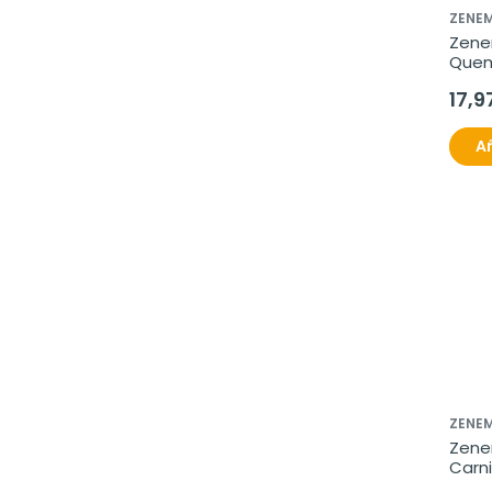
ZENE
Zene
Quem
cáps
17,9
Añ
ZENE
Zene
Carni
cáps