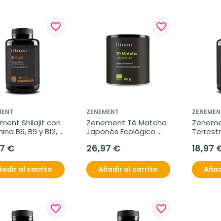
favorite_border
favorite_border
MENT
ZENEMENT
ZENEMEN
ent Shilajit con 
Zenement Té Matcha 
Zenemen
ina B6, B9 y B12, 
Japonés Ecológico 
Terrestr
cápsulas veganas
Grado Ceremonial, 80 
Negra, 1
7 €
26,97 €
18,97 
g
vegana
adir al carrito
Añadir al carrito
Añad
favorite_border
favorite_border