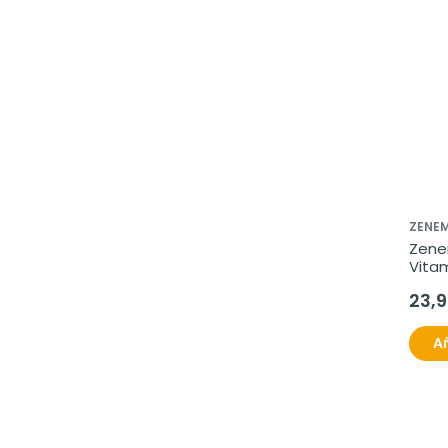
ZENE
Zenem
Vitam
120 
23,9
Añ