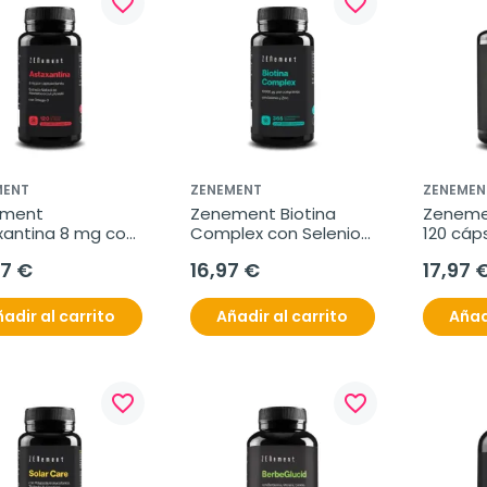
favorite_border
favorite_border
MENT
ZENEMENT
ZENEMEN
ment 
Zenement Biotina 
Zenemen
xantina 8 mg con 
Complex con Selenio 
120 cáps
a-3, 120 
y Zinc, 365 
vegetar
97 €
16,97 €
17,97 
ulas blandas
comprimidos veganos
adir al carrito
Añadir al carrito
Añad
favorite_border
favorite_border