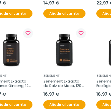
7 €
14,97 €
22,97 
adir al carrito
Añadir al carrito
Añad
favorite_border
favorite_border
MENT
ZENEMENT
ZENEMEN
ment Extracto 
Zenement Extracto 
Zenemen
nax Ginseng, 120 
de Raíz de Maca, 120 
Ecológic
ulas veganas
cápsulas veganas
cápsula
7 €
16,97 €
18,97 
adir al carrito
Añadir al carrito
Añad