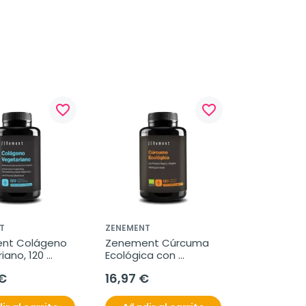
favorite_border
favorite_border
T
ZENEMENT
nt Colágeno 
Zenement Cúrcuma 
ano, 120 
Ecológica con 
s 
Pimienta Negra y 
€
16,97 €
ianas
Jengibre, 120 cápsulas 
veganas