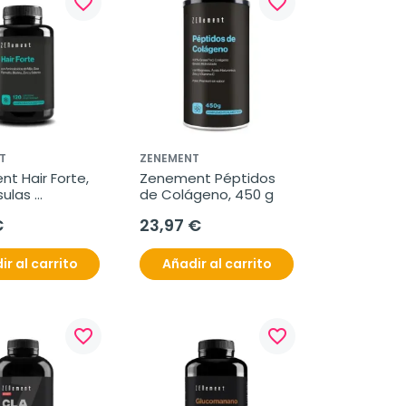
favorite_border
favorite_border
T
ZENEMENT
t Hair Forte, 
Zenement Péptidos 
ulas 
de Colágeno, 450 g
ianas
€
23,97 €
ir al carrito
Añadir al carrito
favorite_border
favorite_border