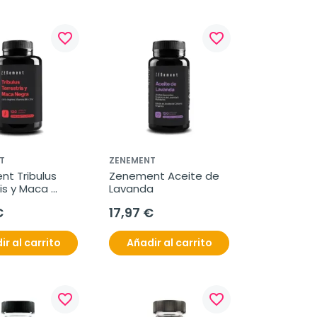
favorite_border
favorite_border
T
ZENEMENT
t Tribulus 
Zenement Aceite de 
is y Maca 
Lavanda
20 cápsulas 
€
17,97 €
s
ir al carrito
Añadir al carrito
favorite_border
favorite_border