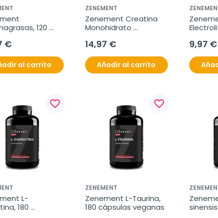
MENT
ZENEMENT
ZENEMEN
ment 
Zenement Creatina 
Zeneme
agrasas, 120 
Monohidrato 
Electroli
ulas veganas
Micronizada Sin Sabor, 
cápsula
7 €
14,97 €
9,97 €
500 g
adir al carrito
Añadir al carrito
Añad
favorite_border
favorite_border
MENT
ZENEMENT
ZENEMEN
ment L-
Zenement L-Taurina, 
Zeneme
tina, 180 
180 cápsulas veganas
sinensis
ulas veganas
cápsula