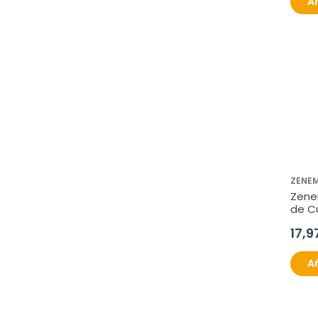
Añ
ZENE
Zene
de C
Pimie
17,9
cáps
Añ