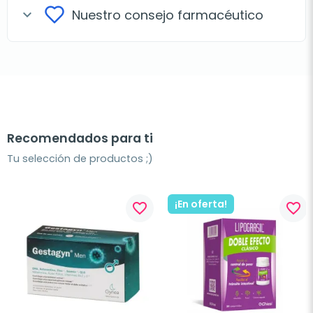
Nuestro consejo farmacéutico
expand_more
Recomendados para ti
Tu selección de productos ;)
¡En oferta!
favorite_border
favorite_border