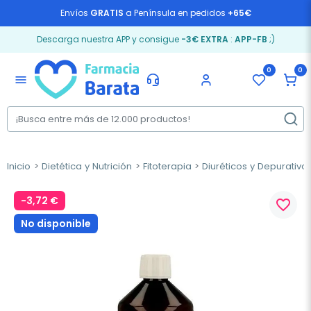
Envíos
GRATIS
a Península en pedidos
+65€
Descarga nuestra APP y consigue
-3€ EXTRA
:
APP-FB
;)
0
0
menu
Inicio
Dietética y Nutrición
Fitoterapia
Diuréticos y Depurativo
-3,72 €
favorite_border
No disponible