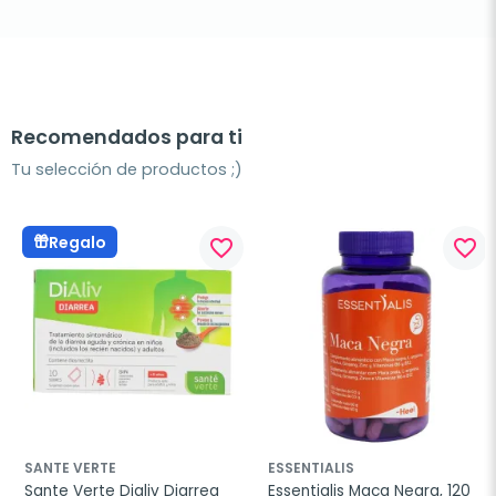
Recomendados para ti
Tu selección de productos ;)
Regalo
favorite_border
favorite_border
SANTE VERTE
ESSENTIALIS
Sante Verte Dialiv Diarrea 
Essentialis Maca Negra, 120 