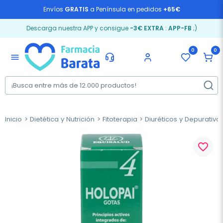
Envíos
GRATIS
a Península en pedidos
+65€
Descarga nuestra APP y consigue
-3€ EXTRA
:
APP-FB
;)
0
0
menu
Inicio
Dietética y Nutrición
Fitoterapia
Diuréticos y Depurativo
favorite_border