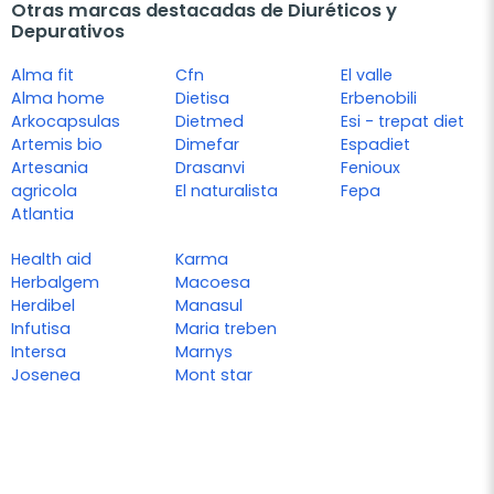
Otras marcas destacadas de Diuréticos y
Depurativos
Alma fit
Cfn
El valle
Alma home
Dietisa
Erbenobili
Arkocapsulas
Dietmed
Esi - trepat diet
Artemis bio
Dimefar
Espadiet
Artesania
Drasanvi
Fenioux
agricola
El naturalista
Fepa
Atlantia
Health aid
Karma
Herbalgem
Macoesa
Herdibel
Manasul
Infutisa
Maria treben
Intersa
Marnys
Josenea
Mont star