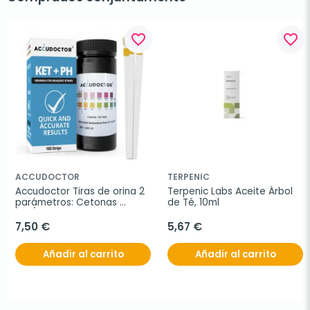
favorite_border
favorite_border
ACCUDOCTOR
TERPENIC
Accudoctor Tiras de orina 2 
Terpenic Labs Aceite Árbol 
parámetros: Cetonas 
de Té, 10ml
KET/PH, 100 Tiras
7,50 €
5,67 €
Añadir al carrito
Añadir al carrito