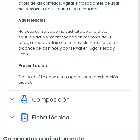
antes de las comidas. Agitar el frasco antes de usar.
No exceder la dosis diaria recomendada.
Advertencias
No debe utilizarse como sustituto de una dieta
equilibrada. No recomendado en menores de 18
años, embarazadas o lactantes. Mantener fuera del
alcance de los niños y conservar en lugar fresco y
seco.
Presentación
Frasco de 31 ml con cuentagotas para dosificación
precisa.
Composición
expand_more
Ficha técnica
expand_more
Comprados conjuntamente