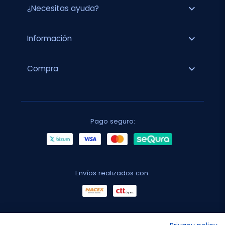
expand_more
¿Necesitas ayuda?
expand_more
Información
expand_more
Compra
Pago seguro:
Envíos realizados con:
No lo decimos nosotros...