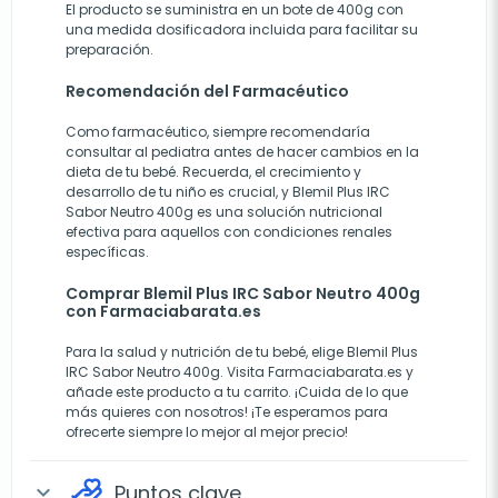
El producto se suministra en un bote de 400g con
una medida dosificadora incluida para facilitar su
preparación.
Recomendación del Farmacéutico
Como farmacéutico, siempre recomendaría
consultar al pediatra antes de hacer cambios en la
dieta de tu bebé. Recuerda, el crecimiento y
desarrollo de tu niño es crucial, y Blemil Plus IRC
Sabor Neutro 400g es una solución nutricional
efectiva para aquellos con condiciones renales
específicas.
Comprar Blemil Plus IRC Sabor Neutro 400g
con Farmaciabarata.es
Para la salud y nutrición de tu bebé, elige Blemil Plus
IRC Sabor Neutro 400g. Visita Farmaciabarata.es y
añade este producto a tu carrito. ¡Cuida de lo que
más quieres con nosotros! ¡Te esperamos para
ofrecerte siempre lo mejor al mejor precio!
Puntos clave
expand_more