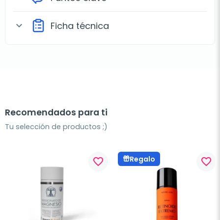
Ficha técnica
expand_more
Recomendados para ti
Tu selección de productos ;)
Regalo
favorite_border
favorite_border