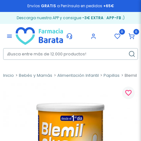
Envíos
GRATIS
a Península en pedidos
+65€
Descarga nuestra APP y consigue
-3€ EXTRA
:
APP-FB
;)
0
0
menu
Inicio
Bebés y Mamás
Alimentación Infantil
Papillas
Blemil P
favorite_border