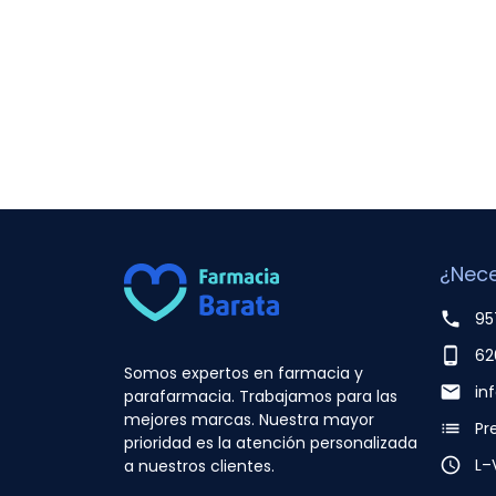
¿Nece
phone
95
phone_android
62
Somos expertos en farmacia y
email
in
parafarmacia. Trabajamos para las
mejores marcas. Nuestra mayor
list
Pr
prioridad es la atención personalizada
access_time
L–
a nuestros clientes.