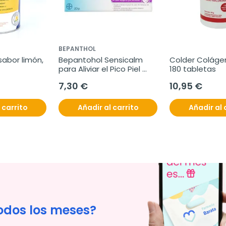
BEPANTHOL
abor limón, 
Bepantohol Sensicalm 
Colder Coláge
para Aliviar el Pico Piel 
180 tabletas
Atópica, 20 g.
7,30 €
10,95 €
 carrito
Añadir al carrito
Añadir al 
odos los meses?