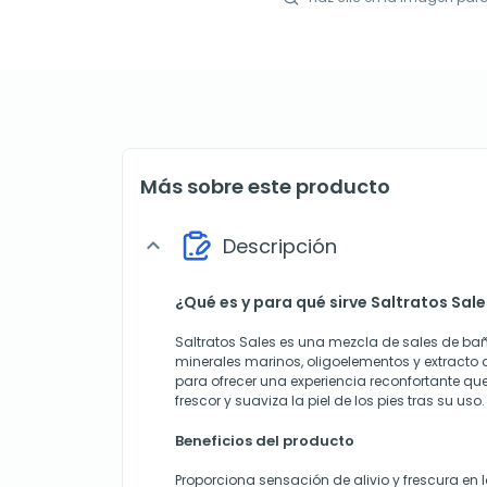
Más sobre este producto
Descripción
expand_more
¿Qué es y para qué sirve Saltratos Sal
Saltratos Sales es una mezcla de sales de ba
minerales marinos, oligoelementos y extracto
para ofrecer una experiencia reconfortante q
frescor y suaviza la piel de los pies tras su uso.
Beneficios del producto
Proporciona sensación de alivio y frescura en 