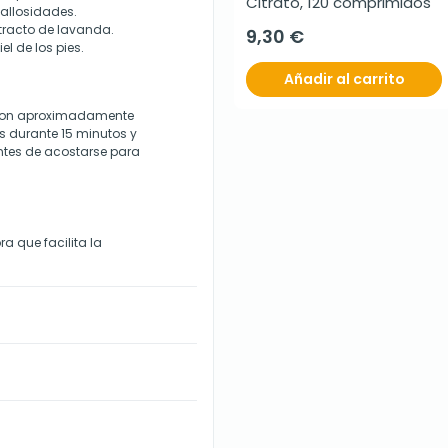
Citrato, 120 comprimidos
callosidades.
tracto de lavanda.
9,30 €
l de los pies.
Añadir al carrito
e con aproximadamente
es durante 15 minutos y
antes de acostarse para
a que facilita la