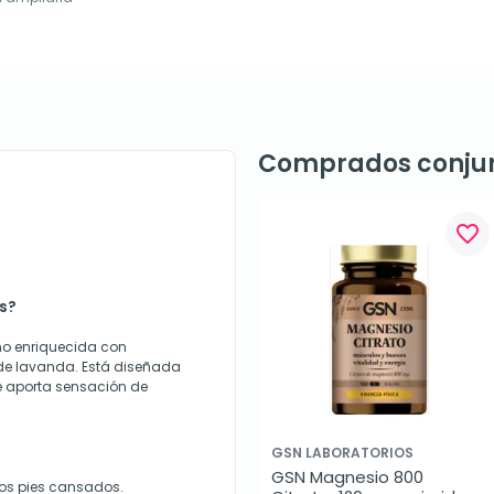
Comprados conju
favorite_border
es?
ño enriquecida con
 de lavanda. Está diseñada
ue aporta sensación de
GSN LABORATORIOS
GSN Magnesio 800 
los pies cansados.