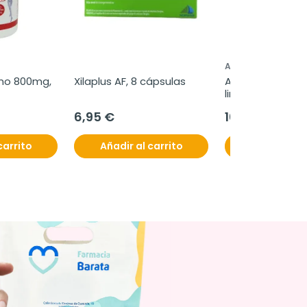
AVENE
no 800mg, 
Xilaplus AF, 8 cápsulas
Avene Cleanance
limpiador, 400 m
6,95 €
16,99 €
carrito
Añadir al carrito
Añadir al c