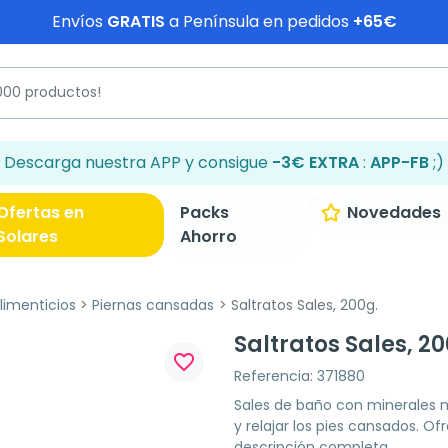
Envíos
GRATIS
a Península en pedidos
+65€
Descarga nuestra APP y consigue
-3€ EXTRA
:
APP-FB
;)
Ofertas en
Packs
Novedades
Solares
Ahorro
imenticios
Piernas cansadas
Saltratos Sales, 200g.
Saltratos Sales, 20
favorite_border
Referencia: 371880
Sales de baño con minerales m
y relajar los pies cansados. Of
descripción completa