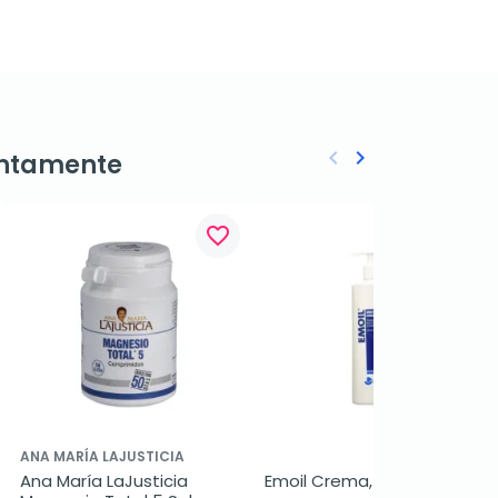
keyboard_arrow_left
keyboard_arrow_right
ntamente
Anterior
Siguiente
favorite_border
favorite_border
ANA MARÍA LAJUSTICIA
Ana María LaJusticia 
Emoil Crema, 500 ml