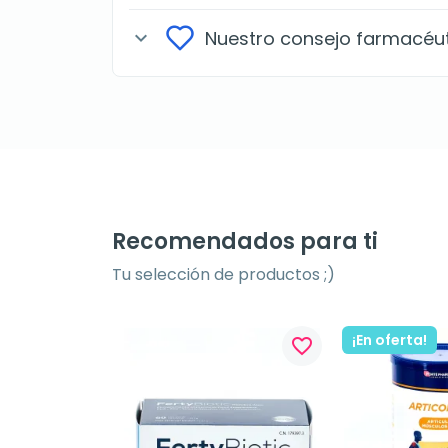
Nuestro consejo farmacéu
expand_more
Recomendados para ti
Tu selección de productos ;)
¡En oferta!
favorite_border