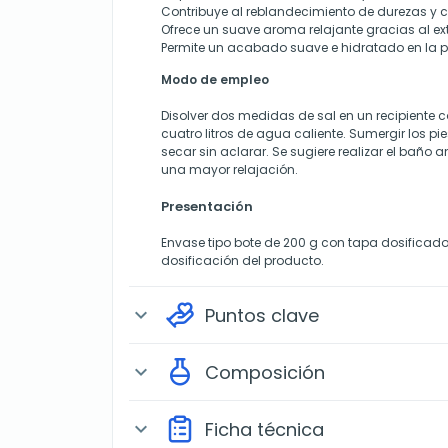
Contribuye al reblandecimiento de durezas y 
Ofrece un suave aroma relajante gracias al ex
Permite un acabado suave e hidratado en la pie
Modo de empleo
Disolver dos medidas de sal en un recipient
cuatro litros de agua caliente. Sumergir los pi
secar sin aclarar. Se sugiere realizar el baño 
una mayor relajación.
Presentación
Envase tipo bote de 200 g con tapa dosificador
dosificación del producto.
Puntos clave
expand_more
Composición
expand_more
Ficha técnica
expand_more