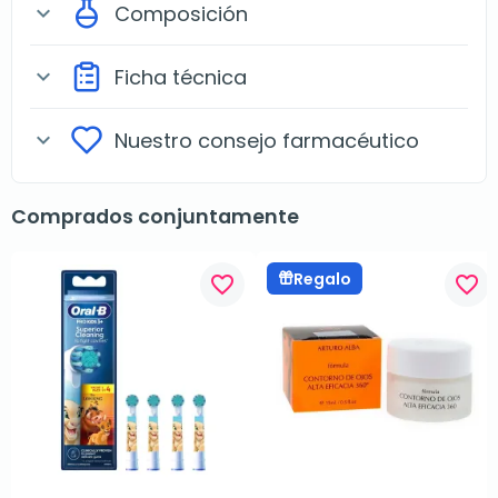
Composición
expand_more
Ficha técnica
expand_more
Nuestro consejo farmacéutico
expand_more
Comprados conjuntamente
Regalo
favorite_border
favorite_border