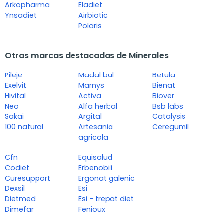
Arkopharma
Eladiet
Ynsadiet
Airbiotic
Polaris
Otras marcas destacadas de Minerales
Pileje
Madal bal
Betula
Exelvit
Marnys
Bienat
Hivital
Activa
Biover
Neo
Alfa herbal
Bsb labs
Sakai
Argital
Catalysis
100 natural
Artesania
Ceregumil
agricola
Cfn
Equisalud
Codiet
Erbenobili
Curesupport
Ergonat galenic
Dexsil
Esi
Dietmed
Esi - trepat diet
Dimefar
Fenioux