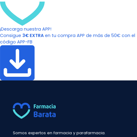
¡Descarga nuestra APP!
Consigue
3€ EXTRA
en tu compra APP de más de 50€ con el
código APP-FB
Somos expertos en farmacia y parafarmacia.