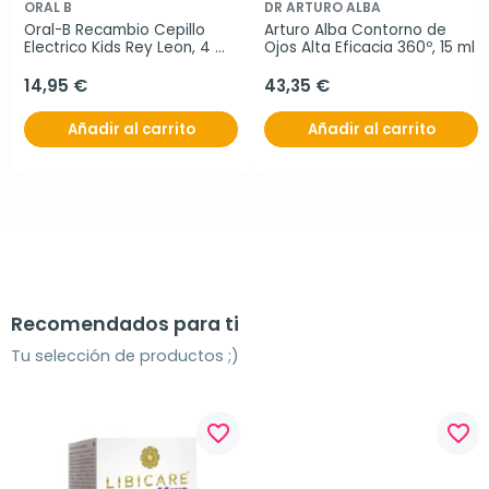
ORAL B
DR ARTURO ALBA
Oral-B Recambio Cepillo 
Arturo Alba Contorno de 
Electrico Kids Rey Leon, 4 
Ojos Alta Eficacia 360º, 15 ml
unidades
14,95 €
43,35 €
Añadir al carrito
Añadir al carrito
Recomendados para ti
Tu selección de productos ;)
favorite_border
favorite_border