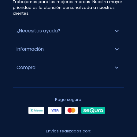
Trabajamos para las mejores marcas. Nuestra mayor
prioridad es la atención personalizada a nuestros
clientes.
expand_more
¿Necesitas ayuda?
expand_more
Información
expand_more
Compra
Pago seguro:
Envíos realizados con: