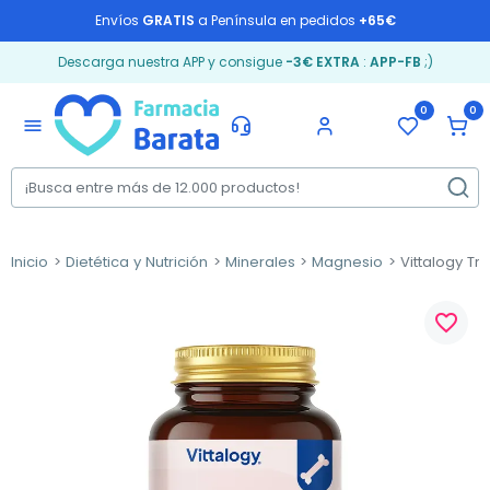
Envíos
GRATIS
a Península en pedidos
+65€
Descarga nuestra APP y consigue
-3€ EXTRA
:
APP-FB
;)
0
0
menu
Inicio
Dietética y Nutrición
Minerales
Magnesio
Vittalogy Tr
favorite_border