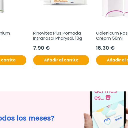
nium 
Rinovitex Plus Pomada 
Galenicum Ros
l
Intranasal Pharysol, 10g
Cream 50ml
7,90 €
16,30 €
 carrito
Añadir al carrito
Añadir al 
odos los meses?