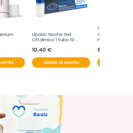
OLISTIC
enium 
Lipolac Noche Gel 
Olistic Oferta Tri
Oftalmico 1 tubo 10 
Hombre, 3x28 fr
gramos
10,40 €
97,95 €
carrito
Añadir al carrito
Añadir al c