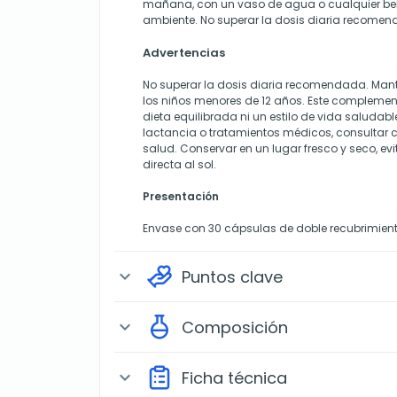
mañana, con un vaso de agua o cualquier beb
ambiente. No superar la dosis diaria recome
Advertencias
No superar la dosis diaria recomendada. Mant
los niños menores de 12 años. Este complement
dieta equilibrada ni un estilo de vida saludab
lactancia o tratamientos médicos, consultar c
salud. Conservar en un lugar fresco y seco, ev
directa al sol.
Presentación
Envase con 30 cápsulas de doble recubrimient
Puntos clave
expand_more
Composición
expand_more
Ficha técnica
expand_more