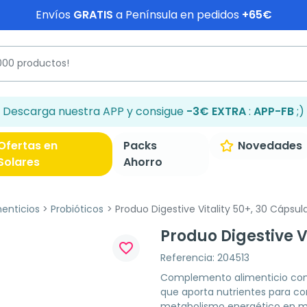
Envíos
GRATIS
a Península en pedidos
+65€
Descarga nuestra APP y consigue
-3€ EXTRA
:
APP-FB
;)
Ofertas en
Packs
Novedades
Solares
Ahorro
enticios
Probióticos
Produo Digestive Vitality 50+, 30 Cápsul
Produo Digestive V
favorite_border
Referencia: 204513
Complemento alimenticio con 7
que aporta nutrientes para cont
metabolismo energético en m