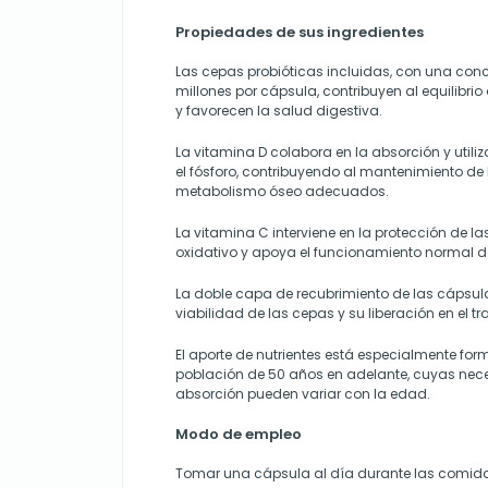
Propiedades de sus ingredientes
Las cepas probióticas incluidas, con una conc
millones por cápsula, contribuyen al equilibrio 
y favorecen la salud digestiva.
La vitamina D colabora en la absorción y utili
el fósforo, contribuyendo al mantenimiento de 
metabolismo óseo adecuados.
La vitamina C interviene en la protección de la
oxidativo y apoya el funcionamiento normal de
La doble capa de recubrimiento de las cápsu
viabilidad de las cepas y su liberación en el 
El aporte de nutrientes está especialmente fo
población de 50 años en adelante, cuyas nec
absorción pueden variar con la edad.
Modo de empleo
Tomar una cápsula al día durante las comidas