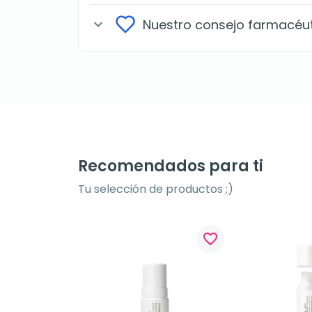
Nuestro consejo farmacéu
expand_more
Recomendados para ti
Tu selección de productos ;)
favorite_border