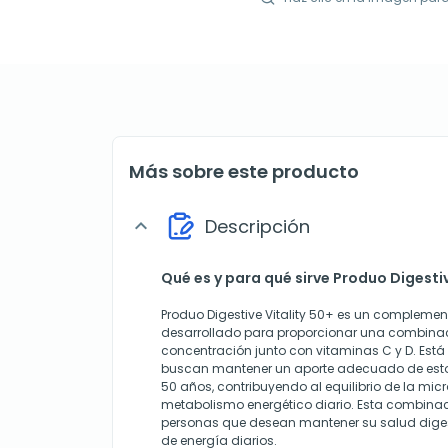
Más sobre este producto
Descripción
expand_more
Qué es y para qué sirve Produo Digestiv
Produo Digestive Vitality 50+ es un complemen
desarrollado para proporcionar una combinaci
concentración junto con vitaminas C y D. Est
buscan mantener un aporte adecuado de estos 
50 años, contribuyendo al equilibrio de la micr
metabolismo energético diario. Esta combinaci
personas que desean mantener su salud diges
de energía diarios.