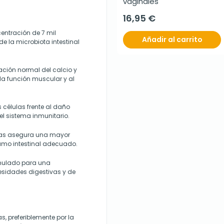
vaginales
16,95 €
entración de 7 mil
Añadir al carrito
de la microbiota intestinal
zación normal del calcio y
la función muscular y al
s células frente al daño
l sistema inmunitario.
las asegura una mayor
tramo intestinal adecuado.
rmulado para una
esidades digestivas y de
, preferiblemente por la