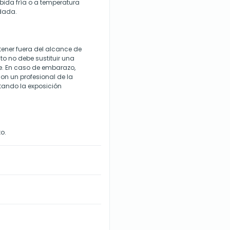
ida fría o a temperatura
ndada.
ener fuera del alcance de
o no debe sustituir una
le. En caso de embarazo,
on un profesional de la
itando la exposición
o.