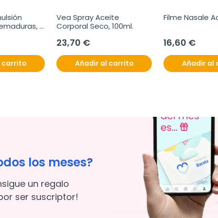
lsión 
Vea Spray Aceite 
Filme Nasale Ac
maduras, 
Corporal Seco, 100ml.
23,70 €
16,60 €
 carrito
Añadir al carrito
Añadir al 
odos los meses?
nsigue un regalo
or ser suscriptor!