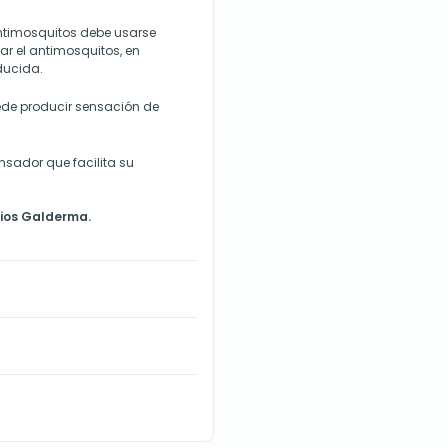
ntimosquitos debe usarse
ar el antimosquitos, en
ducida.
uede producir sensación de
nsador que facilita su
ios Galderma.