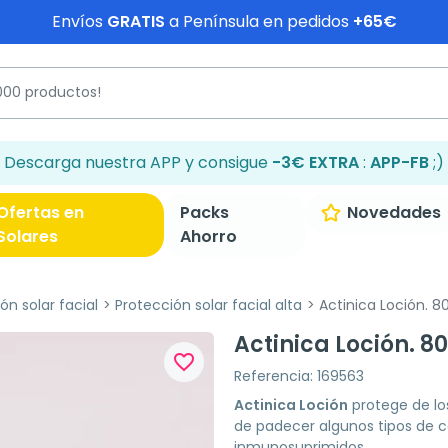
Envíos
GRATIS
a Península en pedidos
+65€
Descarga nuestra APP y consigue
-3€ EXTRA
:
APP-FB
;)
Ofertas en
Packs
Novedades
Solares
Ahorro
ón solar facial
Protección solar facial alta
Actinica Loción. 8
Actinica Loción. 8
favorite_border
Referencia: 169563
Actinica Loción
protege de los
de padecer algunos tipos de 
inmunosuprimidos.