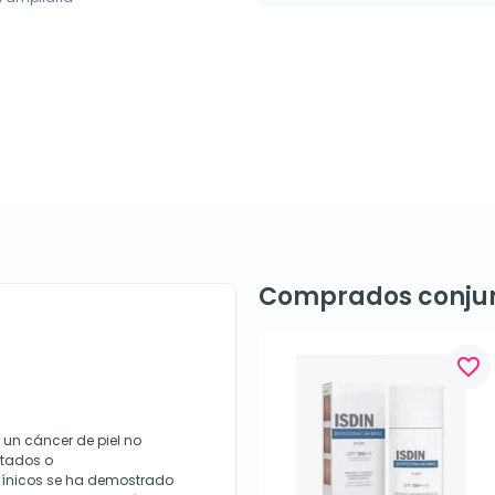
Comprados conju
favorite_border
 un cáncer de piel no
tados o
clínicos se ha demostrado