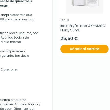
zmente de queratosis
mosas
.
de amplio espectro que
UVB, siendo de muy alta
ISDIN
Isdin Eryfotona AK-NMSC 
Fluid, 50ml.
tilenglicol ni perfume, por
 Actinica Loción sin
25,50 €
dad a la misma.
Añadir al carrito
zonas que se ven
siguientes las dosis
 2 presiones
e otros productos
 primero Actinica Loción y
ento cosmético habitual.