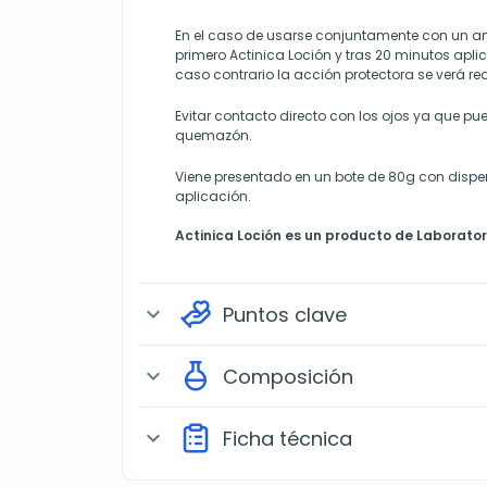
En el caso de usarse conjuntamente con un a
primero Actinica Loción y tras 20 minutos aplic
caso contrario la acción protectora se verá re
Evitar contacto directo con los ojos ya que p
quemazón.
Viene presentado en un bote de 80g con dispe
aplicación.
Actinica Loción
es un producto de Laborator
Puntos clave
expand_more
Composición
expand_more
Ficha técnica
expand_more