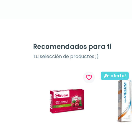
Recomendados para ti
Tu selección de productos ;)
¡En oferta!
favorite_border
favorite_border