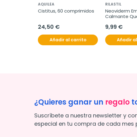
AQUILEA
RILASTIL
. 100 ml
Cistitus, 60 comprimidos
Neoviderm Emu
Calmante Que
100 ml
24,50 €
9,99 €
l carrito
Añadir al carrito
Añadir al
¿Quieres ganar un
regalo
t
Suscríbete a nuestra newsletter y co
especial en tu compra de cada mes p