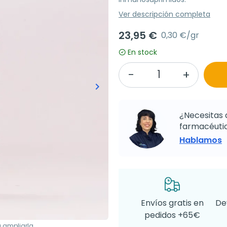
Ver descripción completa
23,95 €
0,30 €/gr
En stock
keyboard_arrow_right
Siguiente
¿Necesitas 
farmacéutic
Hablamos
Envíos gratis en
De
pedidos +65€
a ampliarla