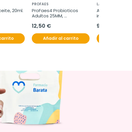
PROFAES
LA ROCHE POSAY 
eite, 20ml.
ProFaes4 Probioticos 
Anthelios Bruma
Adultos 25MM, 
invisible SPF50+
30cápsulas.
12,50 €
9,31 €
10,95 €
carrito
Añadir al carrito
Añadir al c