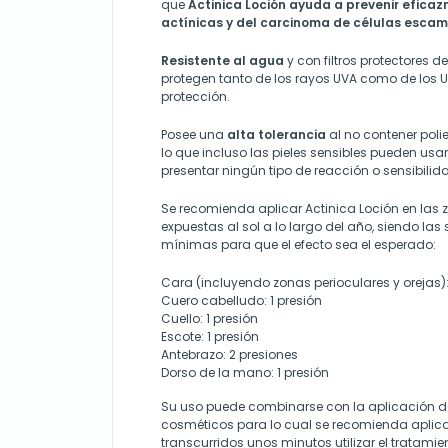
que
Actinica Loción ayuda a prevenir efica
actínicas y del carcinoma de células esca
Resistente al agua
y con filtros protectores 
protegen tanto de los rayos UVA como de los 
protección.
Posee una
alta tolerancia
al no contener polie
lo que incluso las pieles sensibles pueden usar
presentar ningún tipo de reacción o sensibili
Se recomienda aplicar Actinica Loción en las 
expuestas al sol a lo largo del año, siendo las 
mínimas para que el efecto sea el esperado:
Cara (incluyendo zonas perioculares y orejas):
Cuero cabelludo: 1 presión
Cuello: 1 presión
Escote: 1 presión
Antebrazo: 2 presiones
Dorso de la mano: 1 presión
Su uso puede combinarse con la aplicación d
cosméticos para lo cual se recomienda aplicar
transcurridos unos minutos utilizar el tratami