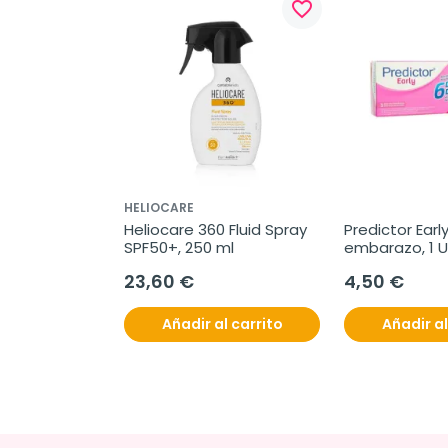
favorite_border
HELIOCARE
Heliocare 360 Fluid Spray 
Predictor Earl
SPF50+, 250 ml
embarazo, 1 
23,60 €
4,50 €
Añadir al carrito
Añadir al