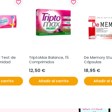
favorite_border
favorite_border
y Test de 
TriptoMax Balance, 15 
De Memory Stud
Unidad
Comprimidos
Cápsulas
12,50 €
18,95 €
 carrito
Añadir al carrito
Añadir al 