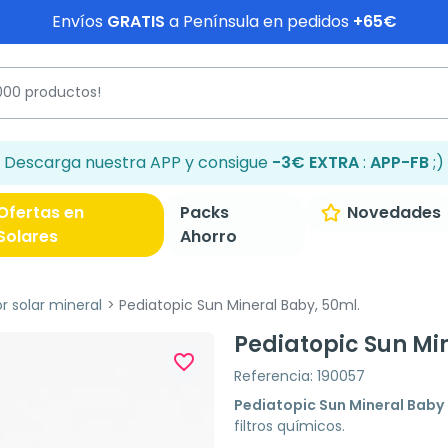
Envíos
GRATIS
a Península en pedidos
+65€
Descarga nuestra APP y consigue
-3€ EXTRA
:
APP-FB
;)
Ofertas en
Packs
Novedades
Solares
Ahorro
r solar mineral
Pediatopic Sun Mineral Baby, 50ml.
Pediatopic Sun Mi
favorite_border
Referencia: 190057
Pediatopic Sun Mineral Baby
filtros químicos.