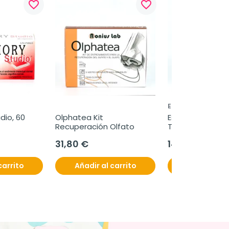
favorite_border
favorite_border
ESTEVE
io, 60 
Olphatea Kit 
Esteve Ozonest, 
Recuperación Olfato
Toallitas Oftalm
31,80 €
14,40 €
carrito
Añadir al carrito
Añadir al c