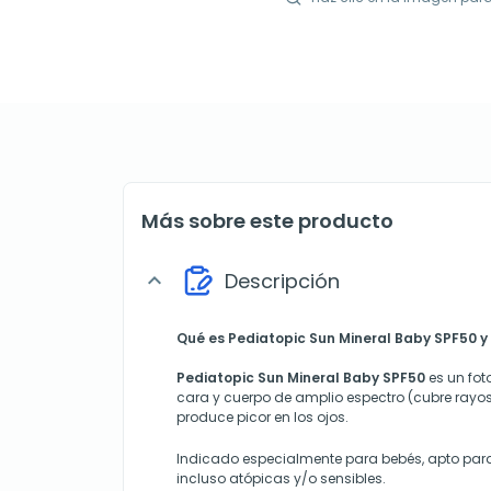
Más sobre este producto
Descripción
expand_more
Qué es Pediatopic Sun Mineral Baby SPF50 y 
Pediatopic Sun Mineral Baby SPF50
es un fot
cara y cuerpo de amplio espectro (cubre rayo
produce picor en los ojos.
Indicado especialmente para bebés, apto para 
incluso atópicas y/o sensibles.