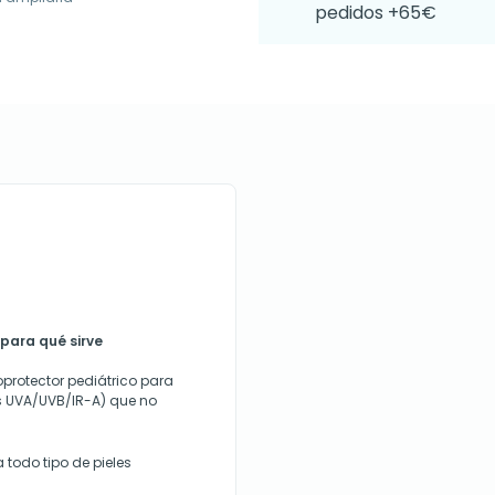
pedidos +65€
para qué sirve
oprotector pediátrico para
s UVA/UVB/IR-A) que no
todo tipo de pieles