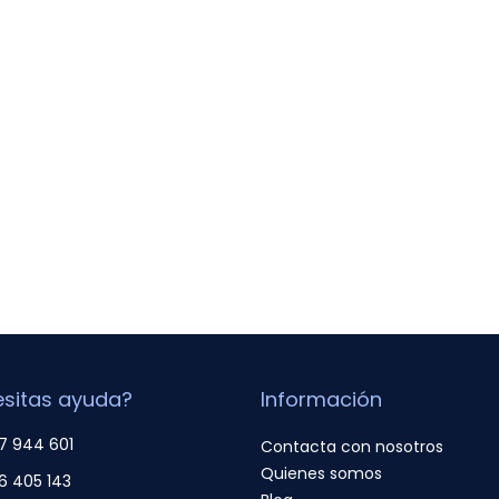
sitas ayuda?
Información
7 944 601
Contacta con nosotros
Quienes somos
6 405 143