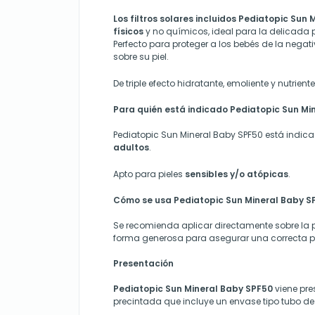
Los filtros solares incluidos Pediatopic Sun
físicos
y no químicos, ideal para la delicada 
Perfecto para proteger a los bebés de la negati
sobre su piel.
De triple efecto hidratante, emoliente y nutriente
Para quién está indicado Pediatopic Sun Mi
Pediatopic Sun Mineral Baby SPF50 está indi
adultos
.
Apto para pieles
sensibles y/o atópicas
.
Cómo se usa Pediatopic Sun Mineral Baby S
Se recomienda aplicar directamente sobre la p
forma generosa para asegurar una correcta pr
Presentación
Pediatopic Sun Mineral Baby SPF50
viene pr
precintada que incluye un envase tipo tubo d