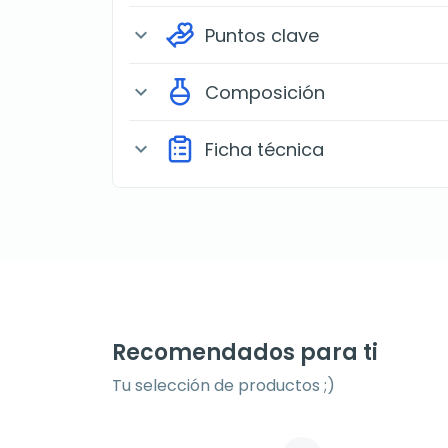
Puntos clave
expand_more
Composición
expand_more
Ficha técnica
expand_more
Recomendados para ti
Tu selección de productos ;)