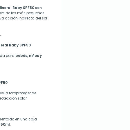
 Mineral Baby SPF50 son
piel de los más pequeños.
va acción indirecta del sol
.
neral Baby SPF50
cada para
bebés, niños y
PF50
iel a fotoproteger de
otección solar.
esentado en una caja
e
50ml
.