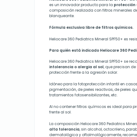
es un innovador producto para la
protección s
composición realizada con filtros minerales de
blanqueante.
Fórmula exclusiva libre de filtros químicos.
Heliocare 360 Pediatrics Mineral SPF50+ es resi
Para quién está indicado Heliocare 360 Pedi
Heliocare 360 Pediatrics Mineral SPF50+ se r
intolerancia o alergia al sol
, que precisan de
protección frente a la agresión solar.
Idóneo para la fotoprotección infantil en caso
pigmentación, de pieles reactivas, de pieles 
tratamientos fotosensibilizantes, etc.
Al no contener filtros químicos es ideal para p
frente al sol.
La composición Heliocare 360 Pediatrics Mine
alta tolerancia
, sin alcohol, octocrileno, par
dermatológica y oftalmológicamente, recome