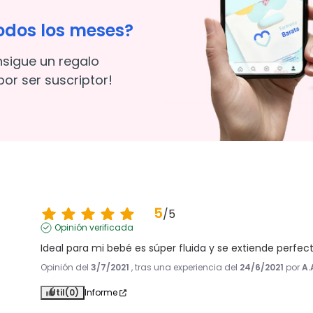
odos los meses?
nsigue un regalo
or ser suscriptor!
5
/
5
Opinión verificada
Ideal para mi bebé es súper fluida y se extiende perf
Opinión del
3/7/2021
, tras una experiencia del
24/6/2021
por
A.
Útil
(0)
Informe