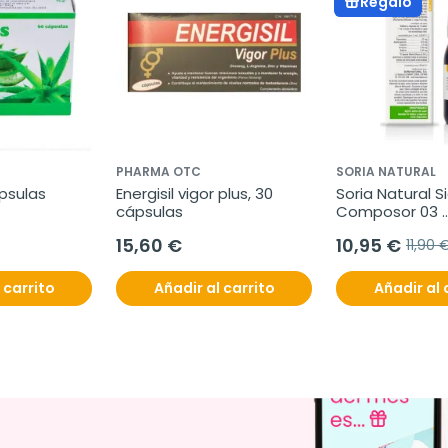
Regalo
PHARMA OTC
SORIA NATURAL
ápsulas
Energisil vigor plus, 30 
Soria Natural Si
cápsulas
Composor 03 
hepavesical co
15,60 €
10,95 €
11,90 
ml
 carrito
Añadir al carrito
Añadir al 