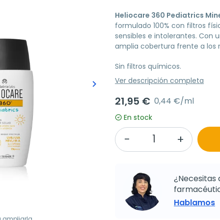
Heliocare 360 Pediatrics Min
formulado 100% con filtros fís
sensibles e intolerantes. Con 
amplia cobertura frente a los ra
Sin filtros químicos.
Ver descripción completa
keyboard_arrow_right
Siguiente
21,95 €
0,44 €/ml
En stock
¿Necesitas 
farmacéutic
Hablamos
a ampliarla