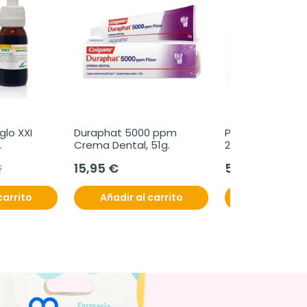
glo XXI 
Duraphat 5000 ppm 
Papilocare Gel V
Crema Dental, 51g.
2x40ml.
mplex, 50 
15,95 €
55,95 €
€
carrito
Añadir al carrito
Añadir al c