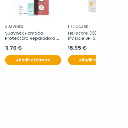
SUAVINEX
HELIOCARE
Suavinex Pomada 
Heliocare 360º spray 
Protectora Reparadora 
invisible SPF50+, 200 ml
Calmante para 
11,70 €
16,95 €
Irritaciones 75 ml
Añadir al carrito
Añadir al carrito