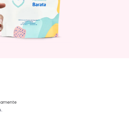
ectamente
A.