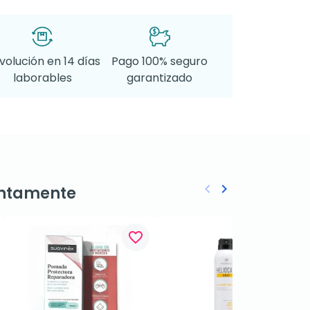
volución en 14 días
Pago 100% seguro
laborables
garantizado
keyboard_arrow_left
keyboard_arrow_right
ntamente
Anterior
Siguiente
favorite_border
favorite_border