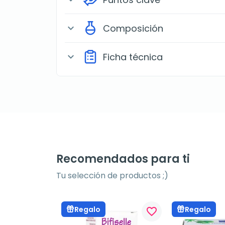
Composición
expand_more
Ficha técnica
expand_more
Recomendados para ti
Tu selección de productos ;)
Regalo
Regalo
favorite_border