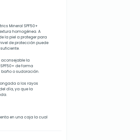
trics Mineral SPF50+
textura homogénea. A
 la piel a proteger para
 nivel de protección puede
uficiente.
 aconsejable la
l SPF50+ de forma
 baño o sudoración.
longada a los rayos
del día, ya que la
ada.
senta en una caja la cual