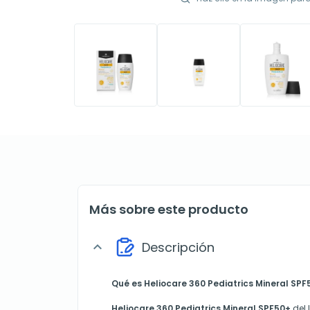
Más sobre este producto
Descripción
expand_more
Qué es Heliocare 360 Pediatrics Mineral SPF
Heliocare 360 Pediatrics Mineral SPF50+
del