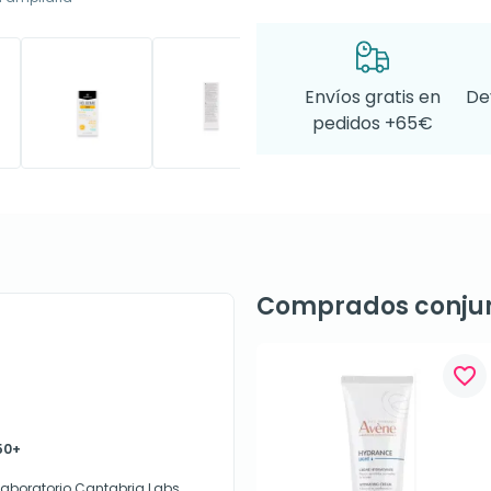
Envíos gratis en
De
pedidos +65€
Comprados conju
favorite_border
50+
laboratorio Cantabria Labs