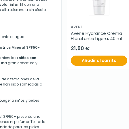
olar infantil
con una
 alta tolerancia sin efecto
AVENE
Avène Hydrance Crema 
stente al agua.
Hidratante Ligera, 40 ml
21,50 €
atrics Mineral SPF50+
ecomienda a
niños con
Añadir al carrito
 una gran cobertura y
s de alteraciones de la
que han sido sometidas a
roteger a niños y bebés
ral SPF50+ presenta una
abenos ni perfume. Testado
ndado para las pieles