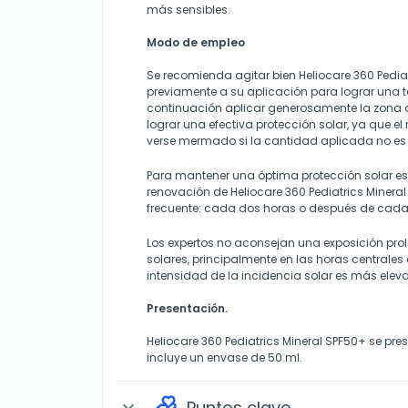
más sensibles.
Modo de empleo
Se recomienda agitar bien Heliocare 360 Pedia
previamente a su aplicación para lograr una 
continuación aplicar generosamente la zona de
lograr una efectiva protección solar, ya que el
verse mermado si la cantidad aplicada no es s
Para mantener una óptima protección solar es
renovación de Heliocare 360 Pediatrics Minera
frecuente: cada dos horas o después de cada
Los expertos no aconsejan una exposición pro
solares, principalmente en las horas centrales 
intensidad de la incidencia solar es más elev
Presentación.
Heliocare 360 Pediatrics Mineral SPF50+ se pre
incluye un envase de 50 ml.
Puntos clave
expand_more