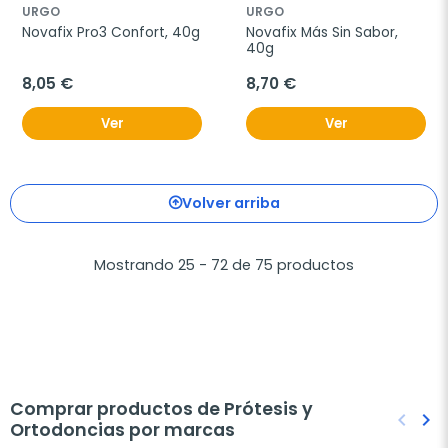
URGO
URGO
Novafix Pro3 Confort, 40g
Novafix Más Sin Sabor, 
40g
8,05 €
8,70 €
Ver
Ver
Volver arriba
Mostrando 25 - 72 de 75 productos
Comprar productos de Prótesis y
keyboard_arrow_left
keyboard_arrow_right
Ortodoncias por marcas
Anteri
Sig