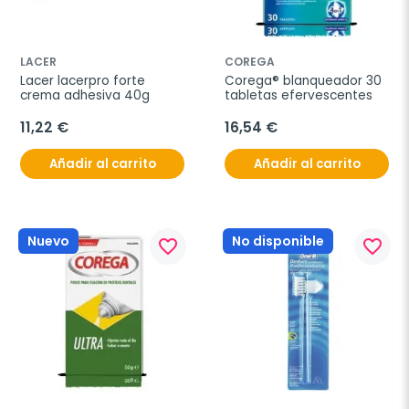
LACER
COREGA
Lacer lacerpro forte 
Corega® blanqueador 30 
crema adhesiva 40g
tabletas efervescentes
11,22 €
16,54 €
Añadir al carrito
Añadir al carrito
Nuevo
No disponible
favorite_border
favorite_border