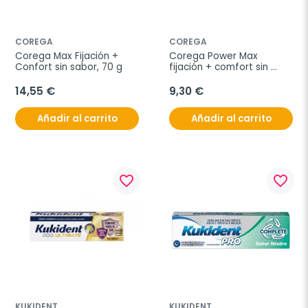
COREGA
COREGA
Corega Max Fijación + 
Corega Power Max 
Confort sin sabor, 70 g
fijación + comfort sin 
sabor, 40 g
14,55 €
9,30 €
Añadir al carrito
Añadir al carrito
favorite_border
favorite_border
KUKIDENT
KUKIDENT