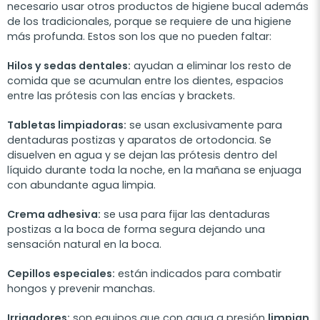
necesario usar
otros productos de higiene bucal
además
de los tradicionales, porque se requiere de una higiene
más profunda. Estos son los que no pueden faltar:
Hilos y sedas dentales:
a
yudan a eliminar los resto de
comida que se acumulan entre los dientes, espacios
entre las prótesis con las encías y brackets.
Tabletas limpiadoras:
s
e usan exclusivamente para
dentaduras postizas y aparatos de ortodoncia. Se
disuelven en agua y se dejan las prótesis dentro del
líquido durante toda la noche, en la mañana se enjuaga
con abundante agua limpia.
Crema adhesiva:
s
e usa para fijar las dentaduras
postizas a la boca de forma segura dejando una
sensación natural en la boca.
Cepillos especiales:
e
stán indicados para combatir
hongos y prevenir manchas.
Irrigadores:
s
on equipos que con agua a presión
limpian