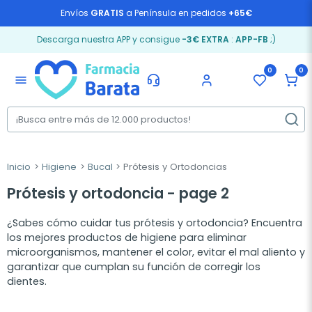
Envíos
GRATIS
a Península en pedidos
+65€
Descarga nuestra APP y consigue
-3€ EXTRA
:
APP-FB
;)
0
0
menu
Inicio
Higiene
Bucal
Prótesis y Ortodoncias
Prótesis y ortodoncia - page 2
¿Sabes cómo cuidar tus prótesis y ortodoncia? Encuentra
los mejores productos de higiene para eliminar
microorganismos, mantener el color, evitar el mal aliento y
garantizar que cumplan su función de corregir los
dientes.