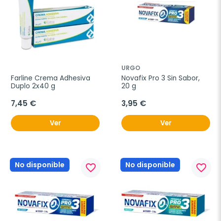
URGO
Farline Crema Adhesiva 
Novafix Pro 3 Sin Sabor, 
Duplo 2x40 g
20 g
7,45 €
3,95 €
Ver
Ver
No disponible
No disponible
favorite_border
favorite_border