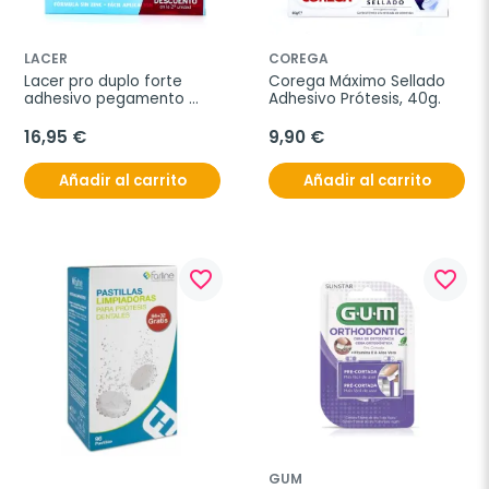
LACER
COREGA
Lacer pro duplo forte 
Corega Máximo Sellado 
adhesivo pegamento 
Adhesivo Prótesis, 40g.
duplo 2x70gramos
16,95 €
9,90 €
Añadir al carrito
Añadir al carrito
favorite_border
favorite_border
GUM