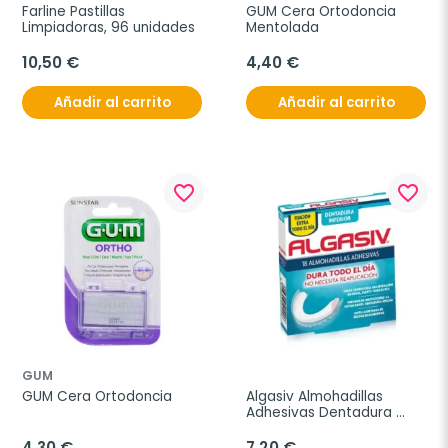
Farline Pastillas 
GUM Cera Ortodoncia 
Limpiadoras, 96 unidades
Mentolada
10,50 €
4,40 €
Añadir al carrito
Añadir al carrito
favorite_border
favorite_border
GUM
GUM Cera Ortodoncia
Algasiv Almohadillas 
Adhesivas Dentadura 
Inferior, 18 unidades
4,30 €
7,20 €