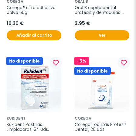
COREGA
ORAL B
Corega® ultra adhesivo 
Oral B cepillo dental 
polvo 50g
prótesis y dentaduras 
postizas
16,30 €
2,95 €
Añadir al carrito
Ver
No disponible
-5%
favorite_border
favorite_border
No disponible
KUKIDENT
COREGA
Kukident Pastillas 
Corega Toallitas Protesis 
Limpiadoras, 54 Uds.
Dental, 20 Uds.