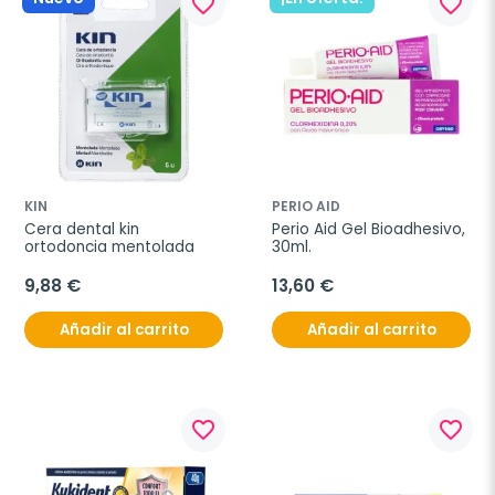
favorite_border
favorite_border
KIN
PERIO AID
Cera dental kin 
Perio Aid Gel Bioadhesivo, 
ortodoncia mentolada
30ml.
9,88 €
13,60 €
Añadir al carrito
Añadir al carrito
favorite_border
favorite_border