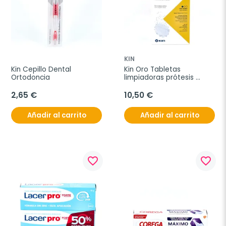
KIN
Kin Cepillo Dental 
Kin Oro Tabletas 
Ortodoncia
limpiadoras prótesis 
dental, 64 + 32 tabletas
2,65 €
10,50 €
Añadir al carrito
Añadir al carrito
favorite_border
favorite_border