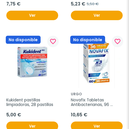
7,75 €
5,23 €
5,50 €
Ver
Ver
No disponible
No disponible
favorite_border
favorite_border
URGO
Kukident pastillas 
Novafix Tabletas 
limpiadoras, 28 pastillas
Antibacterianas, 96 
unidades
5,00 €
10,65 €
Ver
Ver