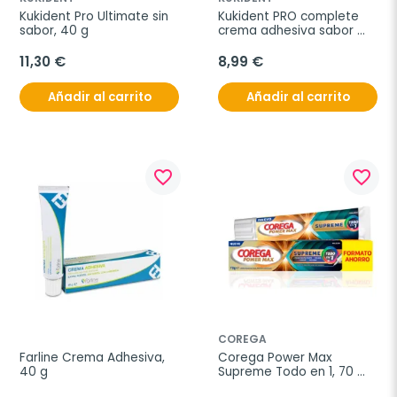
Kukident Pro Ultimate sin 
Kukident PRO complete 
sabor, 40 g
crema adhesiva sabor 
neutro, 47 g
11,30 €
8,99 €
Añadir al carrito
Añadir al carrito
favorite_border
favorite_border
COREGA
Farline Crema Adhesiva, 
Corega Power Max 
40 g
Supreme Todo en 1, 70 
gramos