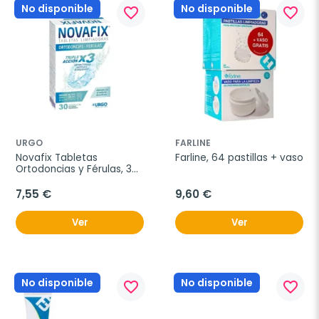
No disponible
No disponible
favorite_border
favorite_border
URGO
FARLINE
Novafix Tabletas 
Farline, 64 pastillas + vaso
Ortodoncias y Férulas, 30 
unidades
7,55 €
9,60 €
Ver
Ver
No disponible
No disponible
favorite_border
favorite_border