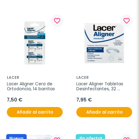
favorite_border
favorite_border
LACER
LACER
Lacer Aligner Cera de 
Lacer Aligner Tabletas 
Ortodoncia, 14 barritas
Desinfectantes, 32 
tabletas
7,50 €
7,95 €
Añadir al carrito
Añadir al carrito
Nuevo
¡En oferta!