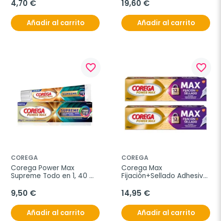
4,70 €
19,60 €
Añadir al carrito
Añadir al carrito
favorite_border
favorite_border
COREGA
COREGA
Corega Power Max 
Corega Max 
Supreme Todo en 1, 40 
Fijación+Sellado Adhesivo 
gramos
Prótesis Dental Duplo, 
2x40 g
9,50 €
14,95 €
Añadir al carrito
Añadir al carrito