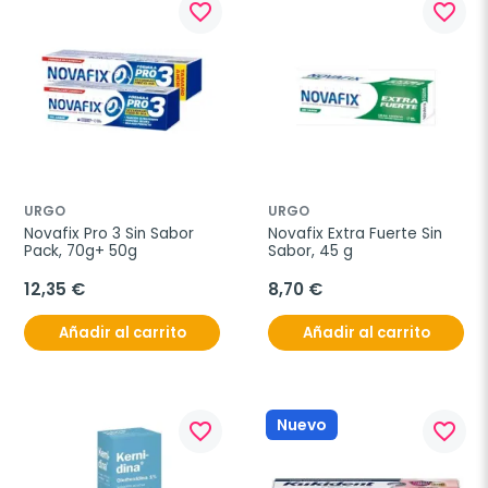
favorite_border
favorite_border
URGO
URGO
Novafix Pro 3 Sin Sabor 
Novafix Extra Fuerte Sin 
Pack, 70g+ 50g
Sabor, 45 g
12,35 €
8,70 €
Añadir al carrito
Añadir al carrito
Nuevo
favorite_border
favorite_border