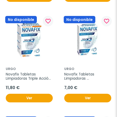
No disponible
No disponible
favorite_border
favorite_border
URGO
URGO
Novafix Tabletas 
Novafix Tabletas 
Limpiadoras Triple Acción, 
Limpiadoras 
66 unidades
Antibacterianas, 30 
unidades
11,80 €
7,00 €
Ver
Ver