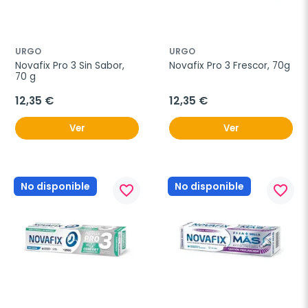
URGO
URGO
Novafix Pro 3 Sin Sabor, 
Novafix Pro 3 Frescor, 70g
70 g
12,35 €
12,35 €
Ver
Ver
No disponible
No disponible
favorite_border
favorite_border