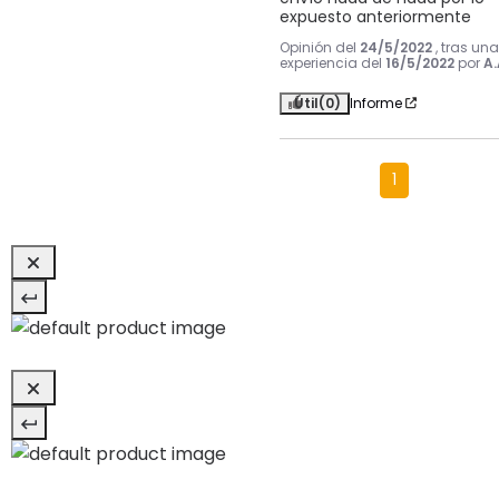
expuesto anteriormente
Opinión del
24/5/2022
, tras una
experiencia del
16/5/2022
por
A.
Útil
(0)
Informe
1