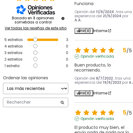
Funciona
Opinión del
11/6/2024
, tras una
experiencia del
21/5/2024
por
Basado en
3
opiniones
A.A.
sometidas a control
Ver todas las reseñas de este sitio
Útil
(0)
Informe
5
estrellas
3
4
estrellas
0
5
/
5
3
estrellas
0
Opinión verificada
2
estrellas
0
Buen producto, lo 
1
estrella
0
recomiendo.
Ordenar las opiniones
Opinión del
8/7/2022
, tras una
experiencia del
19/6/2022
por
A.
Útil
(0)
Informe
5
/
5
Opinión verificada
El producto muy bien, el 
envío nada de nada por lo 