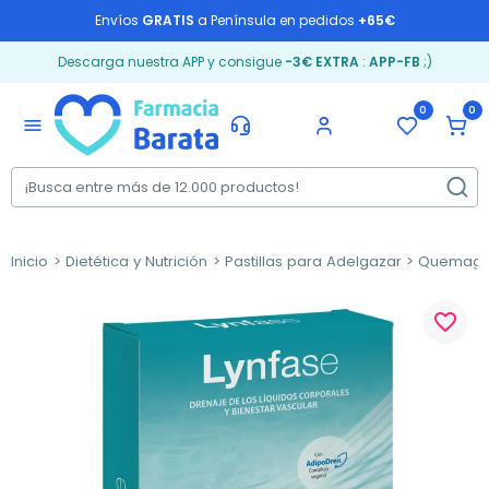
Envíos
GRATIS
a Península en pedidos
+65€
Descarga nuestra APP y consigue
-3€ EXTRA
:
APP-FB
;)
0
0
menu
Inicio
Dietética y Nutrición
Pastillas para Adelgazar
Quemagr
favorite_border