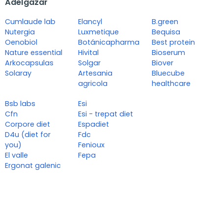
Adelgazar
Cumlaude lab
Elancyl
B.green
Nutergia
Luxmetique
Bequisa
Oenobiol
Botánicapharma
Best protein
Nature essential
Hivital
Bioserum
Arkocapsulas
Solgar
Biover
Solaray
Artesania
Bluecube
agricola
healthcare
Bsb labs
Esi
Cfn
Esi - trepat diet
Corpore diet
Espadiet
D4u (diet for
Fdc
you)
Fenioux
El valle
Fepa
Ergonat galenic