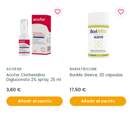
favorite_border
favorite_border
ACOFAR
BARIATRICLINE
Acofar Clorhexidina 
BariMix Sleeve, 30 cápsulas
Digluconato 2% spray, 25 ml
3,60 €
17,50 €
Añadir al carrito
Añadir al carrito