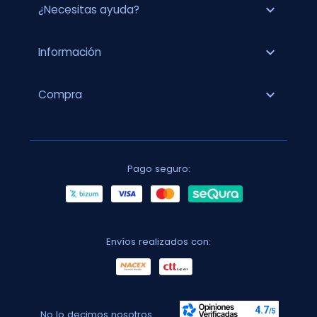
expand_more
¿Necesitas ayuda?
expand_more
Información
expand_more
Compra
Pago seguro:
Envíos realizados con:
No lo decimos nosotros...