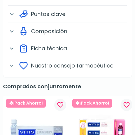
Puntos clave
expand_more
Composición
expand_more
Ficha técnica
expand_more
Nuestro consejo farmacéutico
expand_more
Comprados conjuntamente
¡Pack Ahorro!
¡Pack Ahorro!
favorite_border
favorite_border