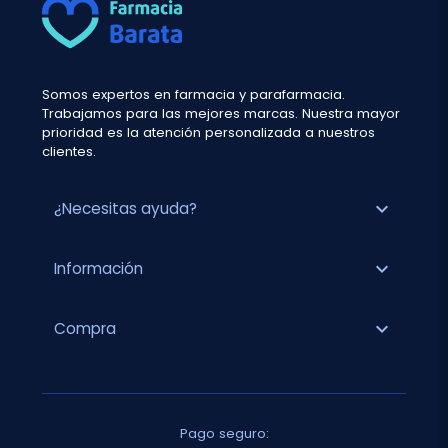
Somos expertos en farmacia y parafarmacia.
Trabajamos para las mejores marcas. Nuestra mayor
prioridad es la atención personalizada a nuestros
clientes.
expand_more
¿Necesitas ayuda?
expand_more
Información
expand_more
Compra
Pago seguro: