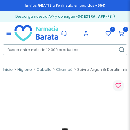
Envíos
GRATIS
a Península en pedidos
+65€
Descarga nuestra APP y consigue
-3€ EXTRA
:
APP-FB
;)
0
0
menu
Inicio
Higiene
Cabello
Champú
Soivre Argan & Keratin min
favorite_border