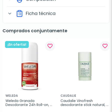
Ficha técnica
expand_more
Comprados conjuntamente
¡En oferta!
favorite_border
favorite_border
WELEDA
CAUDALIE
Weleda Granada 
Caudalie Vinofresh 
Desodorante 24h Roll-on, 
desodorante stick natural, 
50 ml
50 g