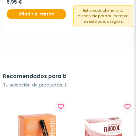
5,95 €
Este producto no está
Añadir al carrito
disponible para su compra
en este país o región.
Recomendados para ti
Tu selección de productos ;)
favorite_border
favorite_border