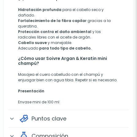
Hidratación profunda
para el cabello seco y
dañado.
Fortalecimiento de la fibra capilar
gracias a la
queratina.
Protección contra el daño ambiental
y los
radicales libres con el aceite de argán.
Cabello suave
y manejable.
Adecuado
para todo tipo de cabello.
¿Cómo usar Soivre Argan & Keratin mini
champú?
Masajea el cuero cabelludo con el champú y
enjuagar bien con agua tibia. Repetir si es necesario.
Presentación
Envase mini de 100 ml
Puntos clave
expand_more
Composición
expand_more