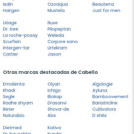
Isdin
Ozoaqua
Beauterra
Hairgen
Mustela
Just for men
Uriage
Nuxe
Dr. tree
Pilopeptan
La roche-posay
Weleda
Scurfisin
Corpore sano
Intergen-tar
Urtekram
Cattier
Jason
Otras marcas destacadas de Cabello
Emolienta
Olyan
Algologie
Khadi
Ichigo
Ayluna
Segle
Biokap
Bamboovement
Radhe shyam
Drasanvi
Bariatricline
Beter
Shova-de
Cultivators
Naturabio
Abs
D shila
Dietmed
Kativa
Dr. hauschka
Kunda