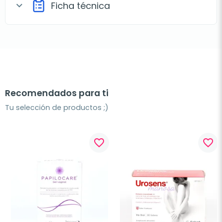
Ficha técnica
expand_more
Recomendados para ti
Tu selección de productos ;)
favorite_border
favorite_border