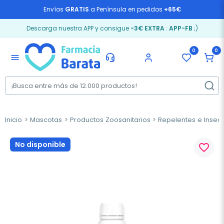
Envíos
GRATIS
a Península en pedidos
+65€
Descarga nuestra APP y consigue
-3€ EXTRA
:
APP-FB
;)
0
0
menu
Inicio
Mascotas
Productos Zoosanitarios
Repelentes e Insect
No disponible
favorite_border