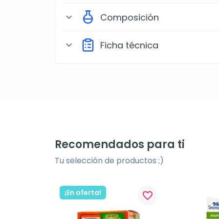
Composición
expand_more
Ficha técnica
expand_more
Recomendados para ti
Tu selección de productos ;)
¡En oferta!
favorite_border