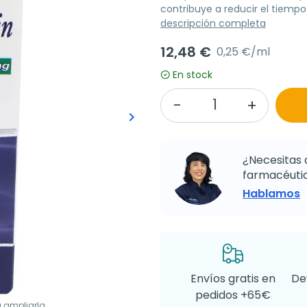
contribuye a reducir el tiempo
descripción completa
12,48 €
0,25 €/ml
En stock
keyboard_arrow_right
Siguiente
¿Necesitas 
farmacéutic
Hablamos
Envíos gratis en
De
pedidos +65€
a ampliarla