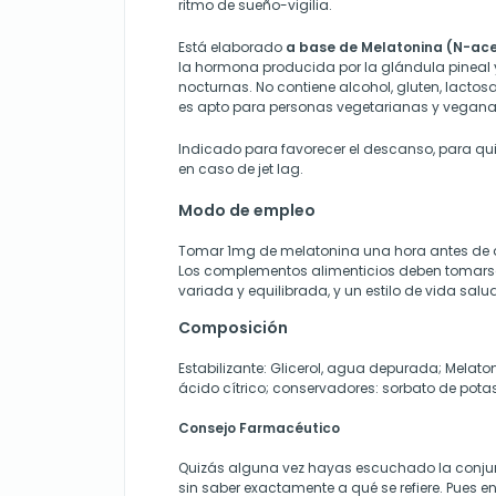
ritmo de sueño-vigilia.
Está elaborado
a base de Melatonina (N-ace
la hormona producida por la glándula pineal y
nocturnas. No contiene alcohol, gluten, lactosa n
es apto para personas vegetarianas y vegana
Indicado para favorecer el descanso, para qui
en caso de jet lag.
Modo de empleo
Tomar 1mg de melatonina una hora antes de 
Los complementos alimenticios deben tomars
variada y equilibrada, y un estilo de vida salu
Composición
Estabilizante: Glicerol, agua depurada; Melato
ácido cítrico; conservadores: sorbato de pota
Consejo Farmacéutico
Quizás alguna vez hayas escuchado la conjun
sin saber exactamente a qué se refiere. Pues en