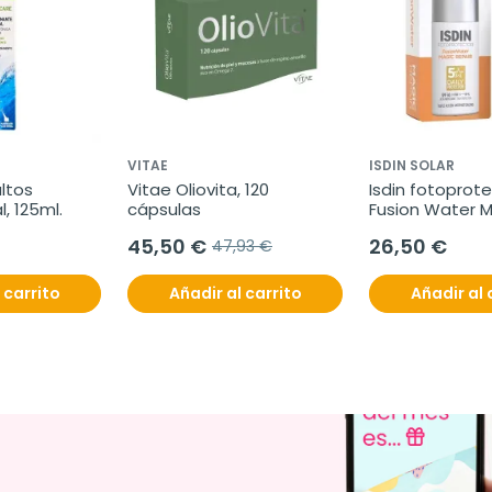
VITAE
ISDIN SOLAR
ltos 
Vitae Oliovita, 120 
Isdin fotoprote
, 125ml.
cápsulas
Fusion Water M
Repair SPF 50, 
45,50 €
26,50 €
47,93 €
 carrito
Añadir al carrito
Añadir al 