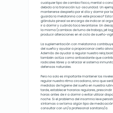
cualquier tipo de cambio físico, mental o co
debido a la transición luz-oscuridad. Un ejemp
mantenerse despierto por el día y dormir por la
guarda la melatonina con este proceso? Esta
glándula pineal se encarga de indicar al or
ir a dormir y cuándo toca levantarse. Un desa
la misma (cambios de turno de trabajo, jet la
producir alteraciones en el ciclo de sueño-vigil
La suplementación con melatonina contribuye a
del sueño y ayudar a proporcionar cierto alivio
Además de ayudar a regular nuestro reloj bio
también actúa como antioxidante que contrib
radicales libres y a reforzar el sistema inmuni
defensas naturales.
Pero no solo es importante mantener los nivel
regular nuestro ritmo circadiano, sino que será
medidas de higiene del sueño en nuestra rutina
tarde, establecer horarios regulares, prescindi
horas antes de ir a dormir o evitar utilizar disp
noche. Si el problema del insomnio leve persis
síntomas o se toma algún tipo de medicació
consultar con un/a profesional sanitario/a.