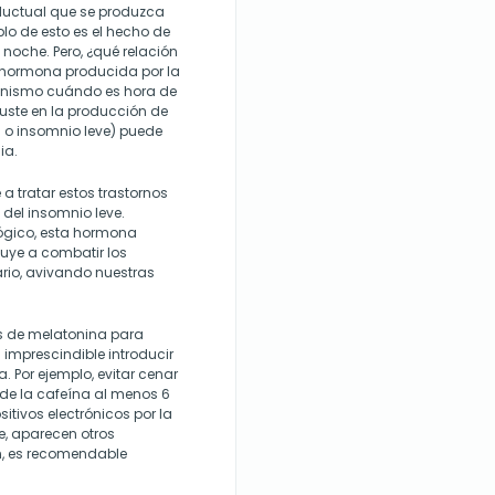
nductual que se produzca
lo de esto es el hecho de
 noche. Pero, ¿qué relación
 hormona producida por la
ganismo cuándo es hora de
juste en la producción de
g o insomnio leve) puede
ia.
 tratar estos trastornos
 del insomnio leve.
lógico, esta hormona
uye a combatir los
tario, avivando nuestras
es de melatonina para
 imprescindible introducir
. Por ejemplo, evitar cenar
r de la cafeína al menos 6
ositivos electrónicos por la
te, aparecen otros
n, es recomendable