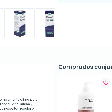
Comprados conju
favorite_border
omplemento alimenticio
 conciliar el sueño
y
e necesitan regular el