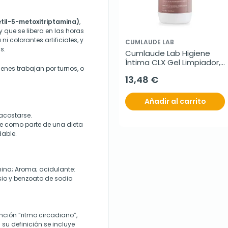
til-5-metoxitriptamina)
,
 que se libera en las horas
i colorantes artificiales, y
CUMLAUDE LAB
s.
Cumlaude Lab Higiene 
Íntima CLX Gel Limpiador, 
enes trabajan por turnos, o
500 ml
13,48 €
Añadir al carrito
acostarse.
e como parte de una dieta
dable.
nina; Aroma; acidulante:
sio y benzoato de sodio
ción “ritmo circadiano”,
 su definición se incluye