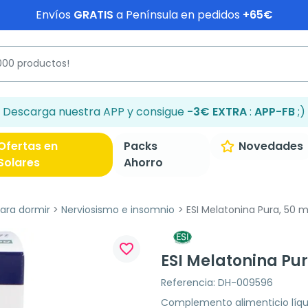
Envíos
GRATIS
a Península en pedidos
+65€
Descarga nuestra APP y consigue
-3€ EXTRA
:
APP-FB
;)
Ofertas en
Packs
Novedades
Solares
Ahorro
ra dormir
Nerviosismo e insomnio
ESI Melatonina Pura, 50 m
favorite_border
ESI Melatonina Pur
Referencia: DH-009596
Complemento alimenticio líqu