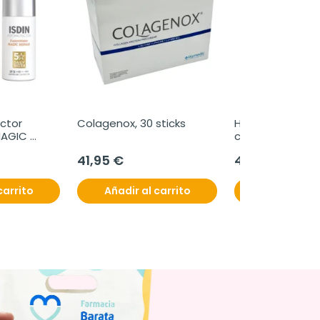
ctor 
Colagenox, 30 sticks
Hairox Plus, 30 s
AGIC 
cápsulas
50 ml
41,95 €
47,95 €
carrito
Añadir al carrito
Añadir al c