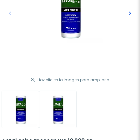
keyboard_arrow_left
keyboard_arrow_right
Anterior
Sigu
Haz clic en la imagen para ampliarla