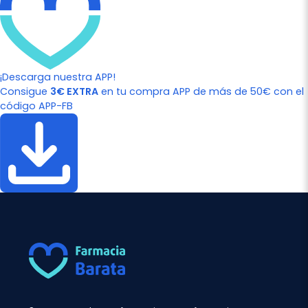
¡Descarga nuestra APP!
Consigue
3€ EXTRA
en tu compra APP de más de 50€ con el
código APP-FB