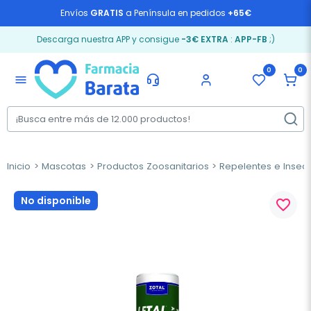
Envíos
GRATIS
a Península en pedidos
+65€
Descarga nuestra APP y consigue
-3€ EXTRA
:
APP-FB
;)
0
0
menu
Inicio
Mascotas
Productos Zoosanitarios
Repelentes e Insect
No disponible
favorite_border