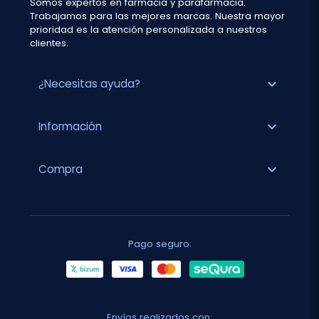
Somos expertos en farmacia y parafarmacia.
Trabajamos para las mejores marcas. Nuestra mayor
prioridad es la atención personalizada a nuestros
clientes.
expand_more
¿Necesitas ayuda?
expand_more
Información
expand_more
Compra
Pago seguro:
Envíos realizados con: