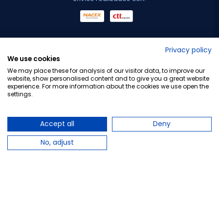
No lo decimos nosotros...
Privacy policy
We use cookies
¡Tu opinión es importante!
We may place these for analysis of our visitor data, to improve our
website, show personalised content and to give you a great website
experience. For more information about the cookies we use open the
settings.
Copyright © 2010-2026 Farmacia Barata S.L. Todos los
derechos reservados.
Accept all
Deny
No, adjust
Total:
32,40 €
PLAZO DE ENTREGA: Hasta 4 días laborables