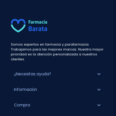
Somos expertos en farmacia y parafarmacia.
Trabajamos para las mejores marcas. Nuestra mayor
prioridad es la atención personalizada a nuestros
clientes.
expand_more
¿Necesitas ayuda?
expand_more
Información
expand_more
Compra