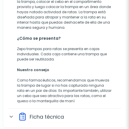
la trampa, colocar el cebo en el compartimento
provisto y luego colocar la trampa en un área donde
hayas notado actividad de ratas. La trampa está
diseñada para atrapar y mantener a la rata en su
interior hasta que puedas deshacerte de ella de una
manera segura y humana.
¿Cómo se presenta?
Zepo trampas para ratas se presenta en cajas
individuales. Cada caja contiene una trampa que
puede ser reutilizada.
Nuestro consejo
Como farmacéuticos, recomendamos que muevas
la trampa de lugar si no has capturado ninguna
rata en un par de días. Es importante también, utilizar
un cebo que sea atractivo para las ratas, como el
queso o la mantequilla de maní.
Ficha técnica
expand_more