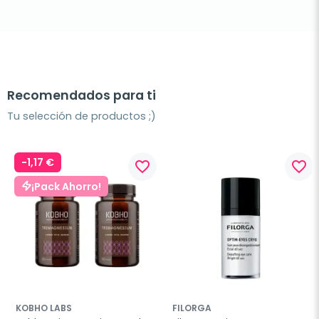
Recomendados para ti
Tu selección de productos ;)
-1,17 €
favorite_border
favorite_border
¡Pack Ahorro!
KOBHO LABS
FILORGA