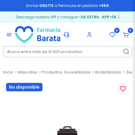
Envíos
GRATIS
a Península en pedidos
+65€
Descarga nuestra APP y consigue
-3€ EXTRA
:
APP-FB
;)
0
0
menu
Inicio
Mascotas
Productos Zoosanitarios
Rodenticidas
Zepo
No disponible
favorite_border