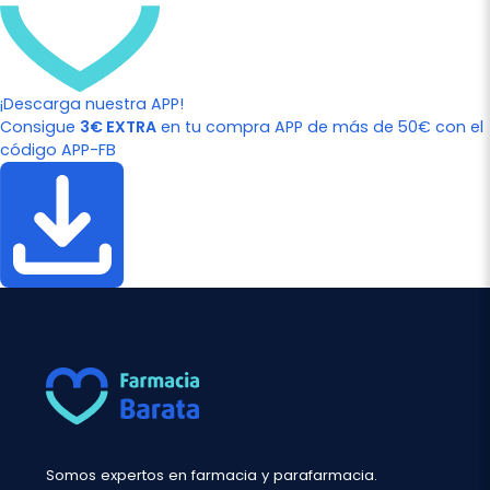
¡Descarga nuestra APP!
Consigue
3€ EXTRA
en tu compra APP de más de 50€ con el
código APP-FB
Somos expertos en farmacia y parafarmacia.