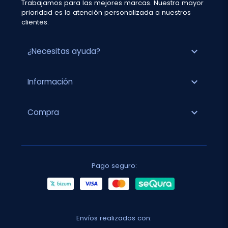
Trabajamos para las mejores marcas. Nuestra mayor
prioridad es la atención personalizada a nuestros
clientes.
expand_more
¿Necesitas ayuda?
expand_more
Información
expand_more
Compra
Pago seguro:
Envíos realizados con: