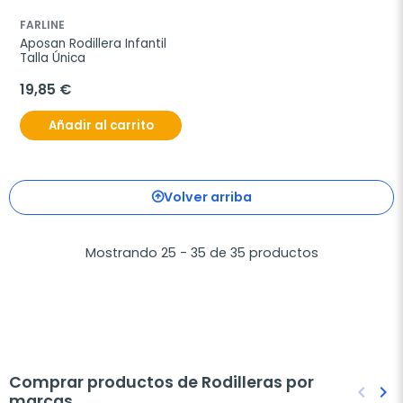
FARLINE
Aposan Rodillera Infantil 
Talla Única
19,85 €
Añadir al carrito
Volver arriba
Mostrando 25 - 35 de 35 productos
Comprar productos de Rodilleras por
keyboard_arrow_left
keyboard_arrow_right
marcas
Anteri
Sig