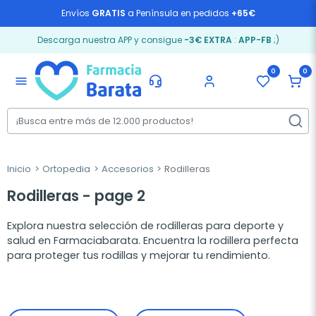
Envíos
GRATIS
a Península en pedidos
+65€
Descarga nuestra APP y consigue
-3€ EXTRA
:
APP-FB
;)
0
0
menu
Inicio
Ortopedia
Accesorios
Rodilleras
Rodilleras - page 2
Explora nuestra selección de rodilleras para deporte y
salud en Farmaciabarata. Encuentra la rodillera perfecta
para proteger tus rodillas y mejorar tu rendimiento.