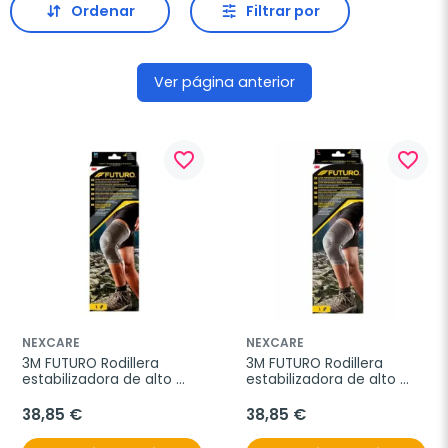
Ordenar
Filtrar por
Ver página anterior
favorite_border
favorite_border
NEXCARE
NEXCARE
3M FUTURO Rodillera 
3M FUTURO Rodillera 
estabilizadora de alto 
estabilizadora de alto 
rendimiento , talla M
rendimiento, talla L
38,85 €
38,85 €