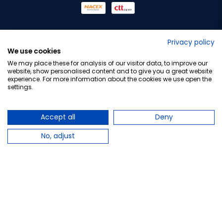
No lo decimos nosotros...
Privacy policy
We use cookies
¡Tu opinión es importante!
We may place these for analysis of our visitor data, to improve our
website, show personalised content and to give you a great website
experience. For more information about the cookies we use open the
settings.
Copyright © 2010-2026 Farmacia Barata S.L. Todos los
derechos reservados.
Accept all
Deny
No, adjust