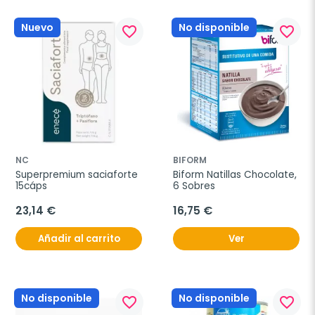
Nuevo
No disponible
favorite_border
favorite_border
NC
BIFORM
Superpremium saciaforte 
Biform Natillas Chocolate, 
15cáps
6 Sobres
23,14 €
16,75 €
Añadir al carrito
Ver
No disponible
No disponible
favorite_border
favorite_border