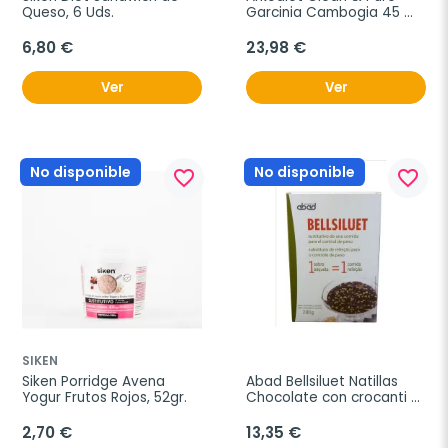
Queso, 6 Uds.
Garcinia Cambogia 45 
Comprimidos
6,80 €
23,98 €
Ver
Ver
No disponible
No disponible
favorite_border
favorite_border
SIKEN
Siken Porridge Avena 
Abad Bellsiluet Natillas 
Yogur Frutos Rojos, 52gr.
Chocolate con crocanti 
sobres
2,70 €
13,35 €