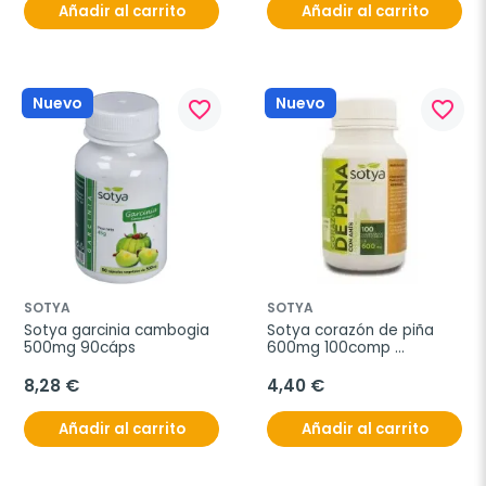
Añadir al carrito
Añadir al carrito
Nuevo
Nuevo
favorite_border
favorite_border
SOTYA
SOTYA
Sotya garcinia cambogia 
Sotya corazón de piña 
500mg 90cáps
600mg 100comp 
masticables
8,28 €
4,40 €
Añadir al carrito
Añadir al carrito