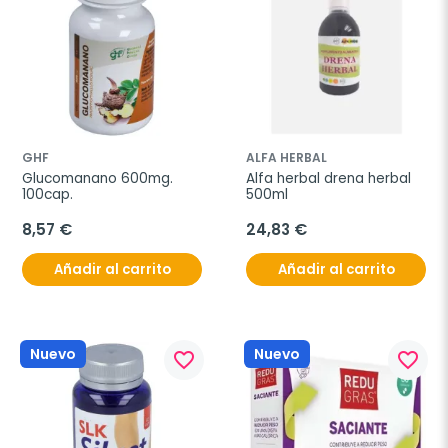
GHF
ALFA HERBAL
Glucomanano 600mg. 
Alfa herbal drena herbal 
100cap.
500ml
8,57 €
24,83 €
Añadir al carrito
Añadir al carrito
Nuevo
Nuevo
favorite_border
favorite_border