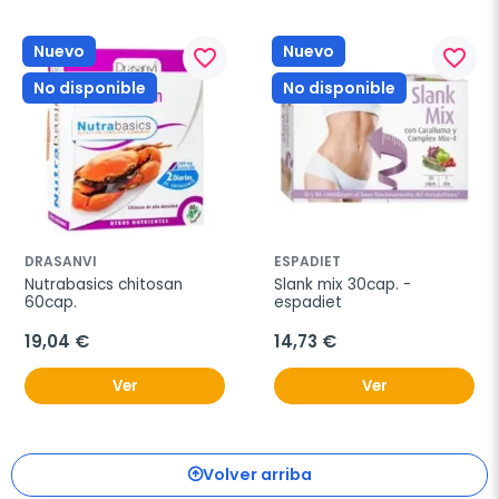
Nuevo
Nuevo
favorite_border
favorite_border
No disponible
No disponible
DRASANVI
ESPADIET
Nutrabasics chitosan 
Slank mix 30cap. - 
60cap.
espadiet
19,04 €
14,73 €
Ver
Ver
Volver arriba