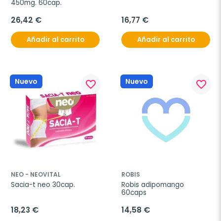
450mg. 60cap.
26,42 €
16,77 €
Añadir al carrito
Añadir al carrito
Nuevo
Nuevo
favorite_border
favorite_border
NEO - NEOVITAL
ROBIS
Sacia-t neo 30cap.
Robis adipomango 
60caps
18,23 €
14,58 €