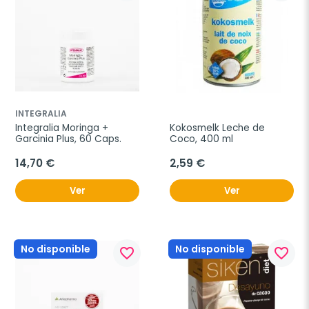
INTEGRALIA
Integralia Moringa + 
Kokosmelk Leche de 
Garcinia Plus, 60 Caps.
Coco, 400 ml
14,70 €
2,59 €
Ver
Ver
No disponible
No disponible
favorite_border
favorite_border