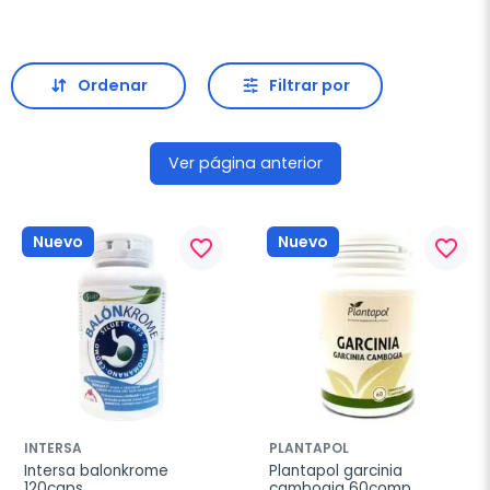
Ordenar
Filtrar por
Ver página anterior
Nuevo
Nuevo
favorite_border
favorite_border
INTERSA
PLANTAPOL
Intersa balonkrome 
Plantapol garcinia 
120caps
cambogia 60comp