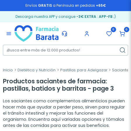
Envíos
GRATIS
a Península en pedidos
+65€
Descarga nuestra APP y consigue
-3€ EXTRA
:
APP-FB
;)
0
0
menu
Inicio
Dietética y Nutrición
Pastillas para Adelgazar
Saciante
Productos saciantes de farmacia:
pastillas, batidos y barritas - page 3
Los saciantes como complementos alimenticios pueden
hacer más que ayudar a perder peso, sirven para regular
el tránsito intestinal y mejorar las funciones del
organismo. Encuentra aquí variadas opciones y tómalos
antes de las comidas para activar sus beneficios.