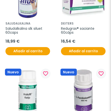
SALUDALKALINA
DEITERS
Saludalkalina slk siluet 
Redugras® saciante 
60caps
60cáps
18,99 €
16,54 €
Añadir al carrito
Añadir al carrito
Nuevo
Nuevo
favorite_border
favorite_border