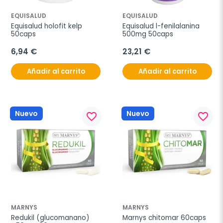
EQUISALUD
EQUISALUD
Equisalud holofit kelp 
Equisalud l-fenilalanina 
50caps
500mg 50caps
6,94 €
23,21 €
Añadir al carrito
Añadir al carrito
Nuevo
Nuevo
favorite_border
favorite_border
MARNYS
MARNYS
Redukil (glucomanano) 
Marnys chitomar 60caps