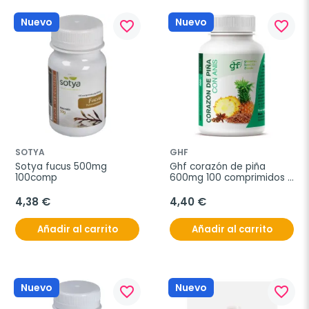
Nuevo
Nuevo
favorite_border
favorite_border
SOTYA
GHF
Sotya fucus 500mg 
Ghf corazón de piña 
100comp
600mg 100 comprimidos 
masticables
4,38 €
4,40 €
Añadir al carrito
Añadir al carrito
Nuevo
Nuevo
favorite_border
favorite_border