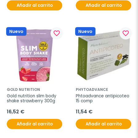
Añadir al carrito
Añadir al carrito
Nuevo
Nuevo
favorite_border
favorite_border
GOLD NUTRITION
PHYTOADVANCE
Gold nutrition slim body 
Phtoadvance antipicoteo 
shake strawberry 300g
15 comp
16,52 €
11,54 €
Añadir al carrito
Añadir al carrito