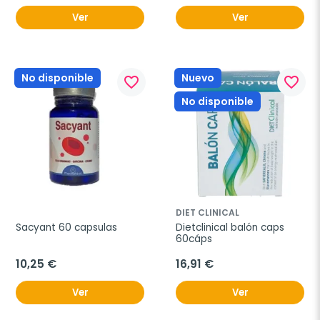
Ver
Ver
No disponible
Nuevo
favorite_border
favorite_border
No disponible
DIET CLINICAL
Sacyant 60 capsulas
Dietclinical balón caps 
60cáps
10,25 €
16,91 €
Ver
Ver