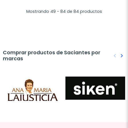
Mostrando 49 - 84 de 84 productos
Comprar productos de Saciantes por
keyboard_arrow_left
keyboard_arrow_right
marcas
Anteri
Sig