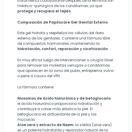
tratamiento coadyuvante después de la eliminación
médica-quirúrgica de los condilomas, ya que
protege y recupera el tejido
.
Composición de Papilocare Gel Genital Externo
Este gel hidrata y reepiteliza las células del área
externa de los genitales. Contiene una fórmula libre
de compuestos hormonales, manteniendo la
hidratación, confort, reparación y cicatrización
.
Es muy eficaz luego de intervenciones o cirugía láser
para remover las molestas verrugas o condilomas
que aparecen en la zona del pubis, entrepierna, vulva
o pene a causa del VPH.
La fórmula contiene:
Niosomas de ácido hialurónico y de betaglucano
:
el ácido hialurónico proporciona hidratación y
contribuye a volver más elástica la piel. El
betaglucano es antioxidante de la piel y las
mucosas.
Aloe vera y extracto de Neem:
la sábila (aloe vera)
es un potente hidratante y reparador natural de la