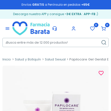
Envíos
GRATIS
a Península en pedidos
+65€
Descarga nuestra APP y consigue
-3€ EXTRA
:
APP-FB
;)
0
0
menu
Inicio
Salud y Botiquín
Salud Sexual
Papilocare Gel Genital Ex
favorite_border