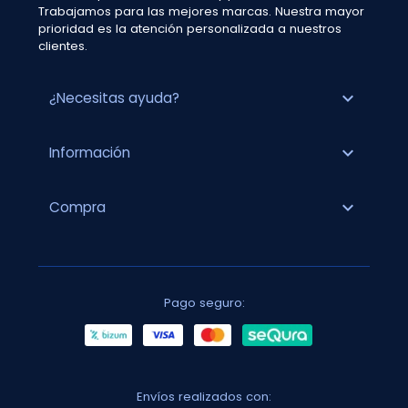
Trabajamos para las mejores marcas. Nuestra mayor
prioridad es la atención personalizada a nuestros
clientes.
expand_more
¿Necesitas ayuda?
expand_more
Información
expand_more
Compra
Pago seguro:
Envíos realizados con: