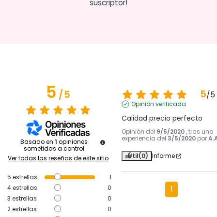
suscriptor!
5
5
/
5
/
5
Opinión verificada
Calidad precio perfecto
Opinión del
9/5/2020
, tras una
experiencia del
3/5/2020
por
A.A
Basado en
1
opiniones
sometidas a control
Útil
(0)
Informe
Ver todas las reseñas de este sitio
5
estrellas
1
4
estrellas
0
1
3
estrellas
0
2
estrellas
0