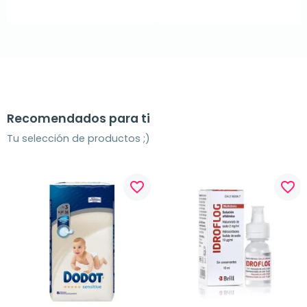
Recomendados para ti
Tu selección de productos ;)
favorite_border
favorite_border