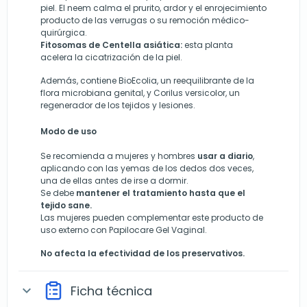
piel. El neem calma el prurito, ardor y el enrojecimiento
producto de las verrugas o su remoción médico-
quirúrgica.
Fitosomas de Centella asiática:
esta planta
acelera la cicatrización de la piel.
Además, contiene BioEcolia, un reequilibrante de la
flora microbiana genital, y Corilus versicolor, un
regenerador de los tejidos y lesiones.
Modo de uso
Se recomienda a mujeres y hombres
usar a diario
,
aplicando con las yemas de los dedos dos veces,
una de ellas antes de irse a dormir.
Se debe
mantener el tratamiento hasta que el
tejido sane.
Las mujeres pueden complementar este producto de
uso externo con Papilocare Gel Vaginal.
No afecta la efectividad de los preservativos.
Ficha técnica
expand_more