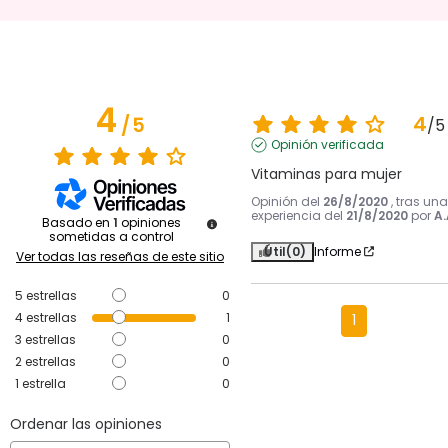
4
4
/
5
/
5
Opinión verificada
Vitaminas para mujer
Opinión del
26/8/2020
, tras una
experiencia del
21/8/2020
por
A.
Basado en
1
opiniones
sometidas a control
Útil
(0)
Informe
Ver todas las reseñas de este sitio
5
estrellas
0
4
estrellas
1
1
3
estrellas
0
2
estrellas
0
1
estrella
0
Ordenar las opiniones