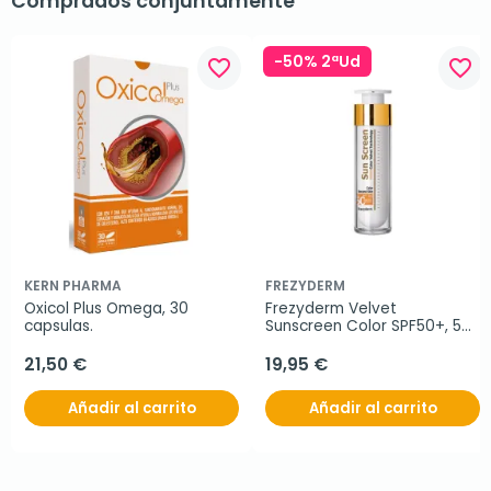
Comprados conjuntamente
-50% 2ªUd
favorite_border
favorite_border
KERN PHARMA
FREZYDERM
Oxicol Plus Omega, 30 
Frezyderm Velvet 
capsulas.
Sunscreen Color SPF50+, 50 
ml
21,50 €
19,95 €
Añadir al carrito
Añadir al carrito