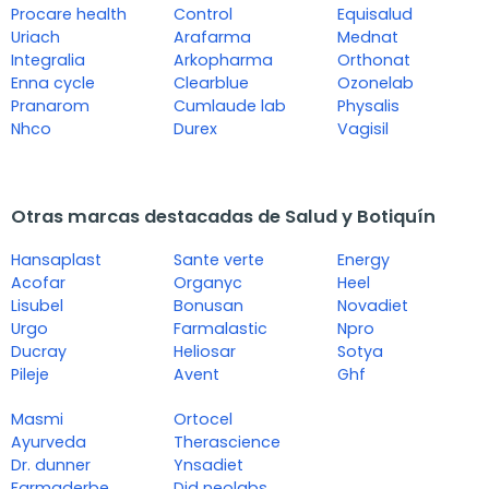
Procare health
Control
Equisalud
Uriach
Arafarma
Mednat
Integralia
Arkopharma
Orthonat
Enna cycle
Clearblue
Ozonelab
Pranarom
Cumlaude lab
Physalis
Nhco
Durex
Vagisil
Otras marcas destacadas de Salud y Botiquín
Hansaplast
Sante verte
Energy
Acofar
Organyc
Heel
Lisubel
Bonusan
Novadiet
Urgo
Farmalastic
Npro
Ducray
Heliosar
Sotya
Pileje
Avent
Ghf
Masmi
Ortocel
Ayurveda
Therascience
Dr. dunner
Ynsadiet
Farmaderbe
Djd neolabs