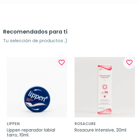
Recomendados para ti
Tu selección de productos ;)
favorite_border
favorite_border
LIPPEN
ROSACURE
Lippen reparador labial 
Rosacure Intensive, 30ml
tarro, 10ml.