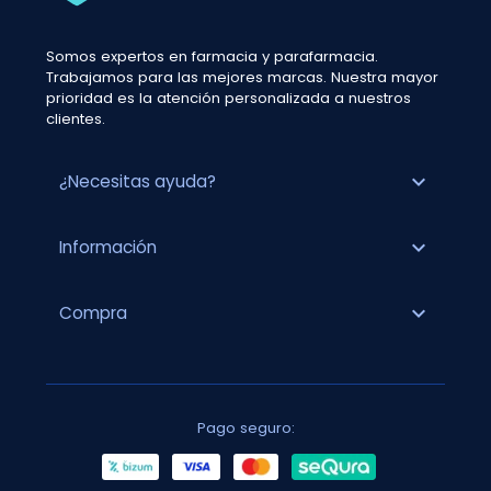
Somos expertos en farmacia y parafarmacia.
Trabajamos para las mejores marcas. Nuestra mayor
prioridad es la atención personalizada a nuestros
clientes.
expand_more
¿Necesitas ayuda?
expand_more
Información
expand_more
Compra
Pago seguro: