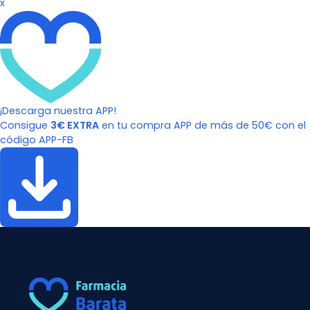
x
¡Descarga nuestra APP!
Consigue
3€ EXTRA
en tu compra APP de más de 50€ con el
código APP-FB