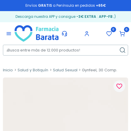
Envíos
GRATIS
a Península en pedidos
+65€
Descarga nuestra APP y consigue
-3€ EXTRA
:
APP-FB
;)
0
0
menu
Inicio
Salud y Botiquín
Salud Sexual
Gynfeel, 30 Comp.
favorite_border