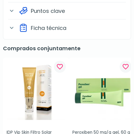
Puntos clave
expand_more
Ficha técnica
expand_more
Comprados conjuntamente
favorite_border
favorite_border
IDP Vip Skin Filtro Solar 
Peroxiben 50 mg/g gel, 60 g