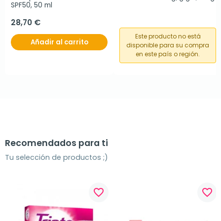
SPF50, 50 ml
28,70 €
Este producto no está
Añadir al carrito
disponible para su compra
en este país o región.
Recomendados para ti
Tu selección de productos ;)
favorite_border
favorite_border