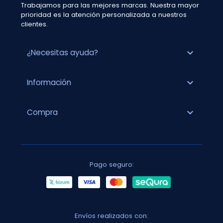
Trabajamos para las mejores marcas. Nuestra mayor
prioridad es la atención personalizada a nuestros
clientes.
expand_more
¿Necesitas ayuda?
expand_more
Información
expand_more
Compra
Pago seguro:
Envíos realizados con: