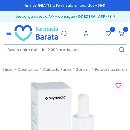
Envíos
GRATIS
a Península en pedidos
+65€
Descarga nuestra APP y consigue
-3€ EXTRA
:
APP-FB
;)
0
0
menu
Inicio
Cosmética
Cuidado Facial
Serums
Fotoskinox serum,
favorite_border