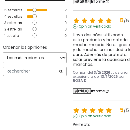
Útil
(0)
Informe
5
estrellas
2
4
estrellas
1
5
/
5
3
estrellas
0
Opinión verificada
2
estrellas
0
Llevo dos años utilizando 
1
estrella
0
este producto y he notado 
mucha mejoría. No es graso 
Ordenar las opiniones
y da mucha luminosidad a la
cara. Además de protector 
solar previene la aparición d
manchas.
Opinión del
3/2/2026
, tras una
experiencia del
13/1/2026
por
ROSA D.
Útil
(0)
Informe
5
/
5
Opinión verificada
Perfecta