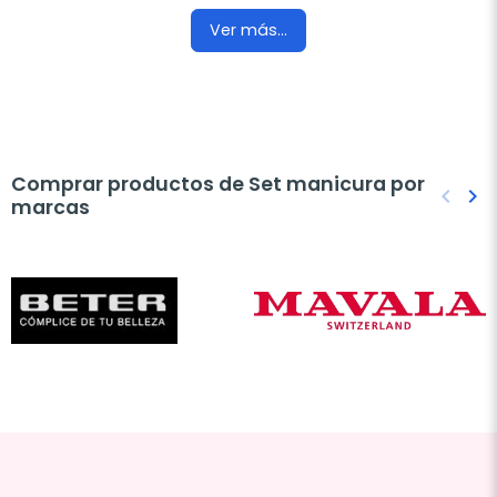
Ver más...
Comprar productos de Set manicura por
keyboard_arrow_left
keyboard_arrow_right
marcas
Anteri
Sig