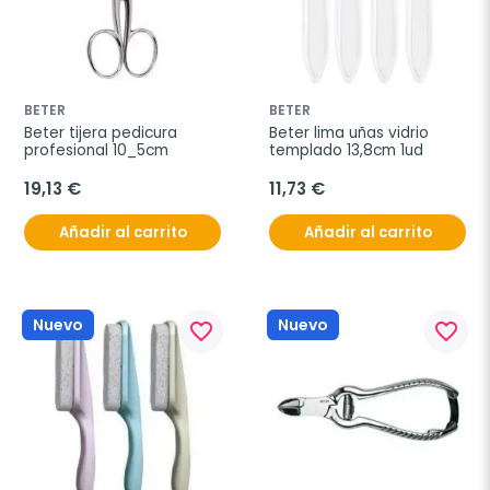
BETER
BETER
Beter tijera pedicura 
Beter lima uñas vidrio 
profesional 10_5cm
templado 13,8cm 1ud
19,13 €
11,73 €
Añadir al carrito
Añadir al carrito
Nuevo
Nuevo
favorite_border
favorite_border