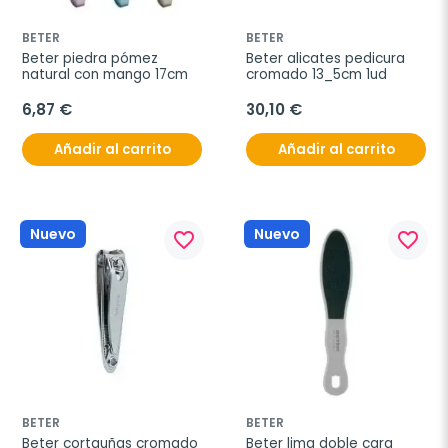
BETER
BETER
Beter piedra pómez 
Beter alicates pedicura 
natural con mango 17cm
cromado 13_5cm 1ud
6,87 €
30,10 €
Añadir al carrito
Añadir al carrito
Nuevo
Nuevo
favorite_border
favorite_border
BETER
BETER
Beter cortauñas cromado 
Beter lima doble cara 