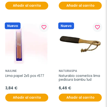
Añadir al carrito
Añadir al carrito
Nuevo
Nuevo
favorite_border
favorite_border
NAILINE
NATURASPA
Lima papel 2x5 pcs r677
Naturabio cosmetics lima 
pedicura bambu 1ud
3,84 €
6,46 €
Añadir al carrito
Añadir al carrito