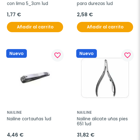
con lima 5_3cm 1ud
para durezas 1ud
1,77 €
2,58 €
Añadir al carrito
Añadir al carrito
Nuevo
Nuevo
favorite_border
favorite_border
NAILINE
NAILINE
Nailine cortauñas 1ud
Nailine alicate uñas pies 
651 1ud
4,46 €
31,82 €