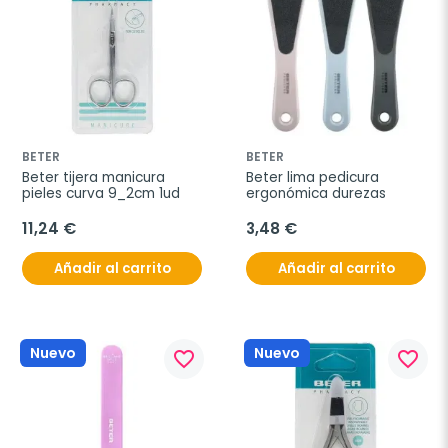
BETER
BETER
Beter tijera manicura 
Beter lima pedicura 
pieles curva 9_2cm 1ud
ergonómica durezas
11,24 €
3,48 €
Añadir al carrito
Añadir al carrito
Nuevo
Nuevo
favorite_border
favorite_border