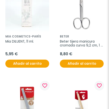
MIA COSMETICS-PARÍS
BETER
Mia DILUENT, 11 ml.
Beter tijera manicura 
cromada curva 9,2 cm, 1 
unidad
5,95 €
8,80 €
Añadir al carrito
Añadir al carrito
favorite_border
favorite_border