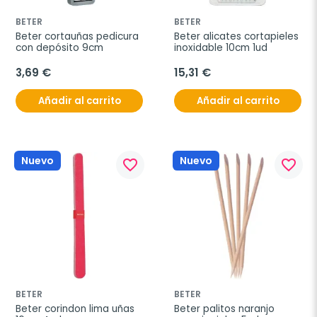
BETER
BETER
Beter cortauñas pedicura 
Beter alicates cortapieles 
con depósito 9cm
inoxidable 10cm 1ud
3,69 €
15,31 €
Añadir al carrito
Añadir al carrito
Nuevo
Nuevo
favorite_border
favorite_border
BETER
BETER
Beter corindon lima uñas 
Beter palitos naranjo 