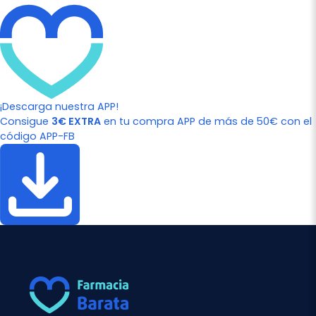
¡Descarga nuestra APP!
Consigue
3€ EXTRA
en tu compra APP de más de 50€ con el
código APP-FB