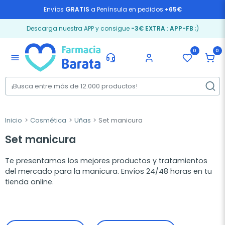
Envíos
GRATIS
a Península en pedidos
+65€
Descarga nuestra APP y consigue
-3€ EXTRA
:
APP-FB
;)
0
0
menu
Inicio
Cosmética
Uñas
Set manicura
Set manicura
Te presentamos los mejores productos y tratamientos
del mercado para la manicura. Envíos 24/48 horas en tu
tienda online.