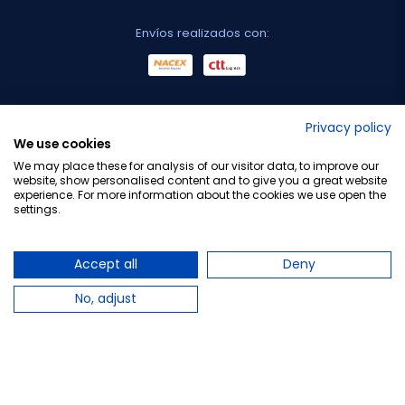
Envíos realizados con:
No lo decimos nosotros...
Privacy policy
We use cookies
¡Tu opinión es importante!
We may place these for analysis of our visitor data, to improve our
website, show personalised content and to give you a great website
experience. For more information about the cookies we use open the
settings.
Copyright © 2010-2026 Farmacia Barata S.L. Todos los
derechos reservados.
Accept all
Deny
No, adjust