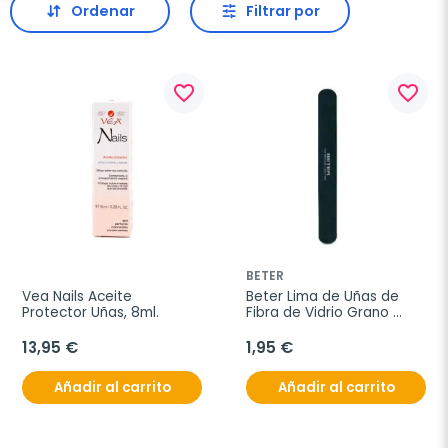
Ordenar
Filtrar por
favorite_border
favorite_border
BETER
Vea Nails Aceite 
Beter Lima de Uñas de 
Protector Uñas, 8ml.
Fibra de Vidrio Grano 
Grueso 17.5, 1 Unidad
13,95 €
1,95 €
Añadir al carrito
Añadir al carrito