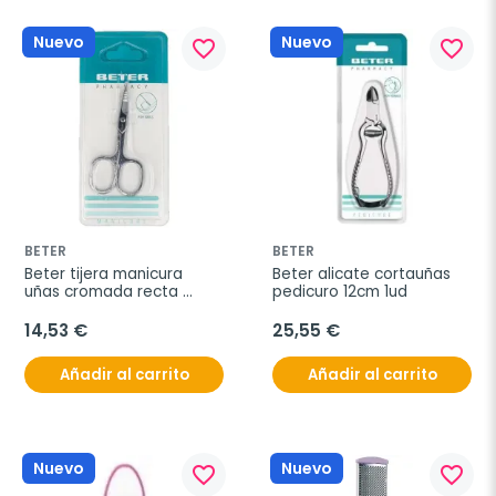
Nuevo
Nuevo
favorite_border
favorite_border
BETER
BETER
Beter tijera manicura 
Beter alicate cortauñas 
uñas cromada recta 
pedicuro 12cm 1ud
profesional
14,53 €
25,55 €
Añadir al carrito
Añadir al carrito
Nuevo
Nuevo
favorite_border
favorite_border