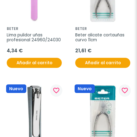
BETER
BETER
Lima pulidor uñas 
Beter alicate cortauñas 
profesional 24960/24030
curvo 11cm
4,34 €
21,61 €
Añadir al carrito
Añadir al carrito
Nuevo
Nuevo
favorite_border
favorite_border