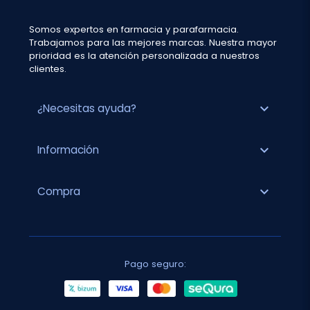
Somos expertos en farmacia y parafarmacia.
Trabajamos para las mejores marcas. Nuestra mayor
prioridad es la atención personalizada a nuestros
clientes.
expand_more
¿Necesitas ayuda?
expand_more
Información
expand_more
Compra
Pago seguro: