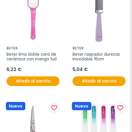
BETER
BETER
Beter lima doble cara de 
Beter raspador durezas 
cerámica con mango 1ud
inoxidable 16cm
6,22 €
5,04 €
Añadir al carrito
Añadir al carrito
Nuevo
Nuevo
favorite_border
favorite_border