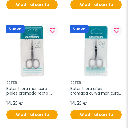
Añadir al carrito
Añadir al carrito
Nuevo
Nuevo
favorite_border
favorite_border
BETER
BETER
Beter tijera manicura 
Beter tijera uñas 
pieles cromada recta 
cromada curva manicura 
profesional
1ud
14,53 €
14,53 €
Añadir al carrito
Añadir al carrito