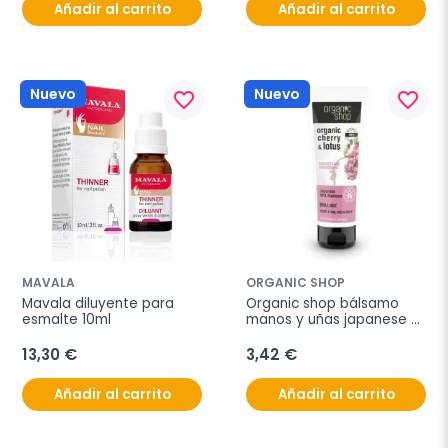
Añadir al carrito
Añadir al carrito
Nuevo
Nuevo
favorite_border
favorite_border
MAVALA
ORGANIC SHOP
Mavala diluyente para 
Organic shop bálsamo 
esmalte 10ml
manos y uñas japanese 
spa manicure 75ml
13,30 €
3,42 €
Añadir al carrito
Añadir al carrito