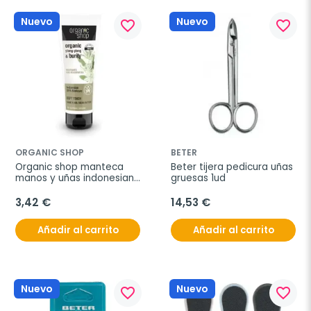
Nuevo
Nuevo
favorite_border
favorite_border
ORGANIC SHOP
BETER
Organic shop manteca 
Beter tijera pedicura uñas 
manos y uñas indonesian 
gruesas 1ud
spa manicure 75ml
3,42 €
14,53 €
Añadir al carrito
Añadir al carrito
Nuevo
Nuevo
favorite_border
favorite_border