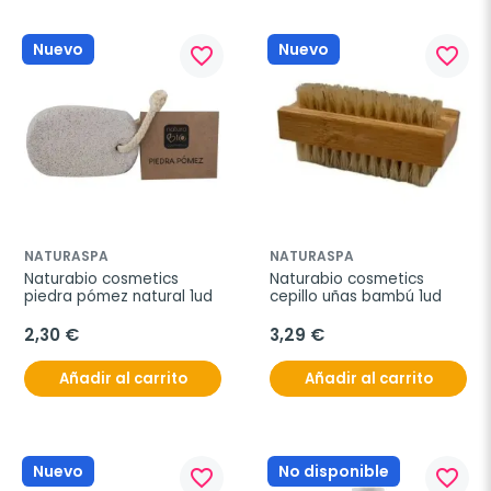
Nuevo
Nuevo
favorite_border
favorite_border
NATURASPA
NATURASPA
Naturabio cosmetics 
Naturabio cosmetics 
piedra pómez natural 1ud
cepillo uñas bambú 1ud
2,30 €
3,29 €
Añadir al carrito
Añadir al carrito
Nuevo
No disponible
favorite_border
favorite_border