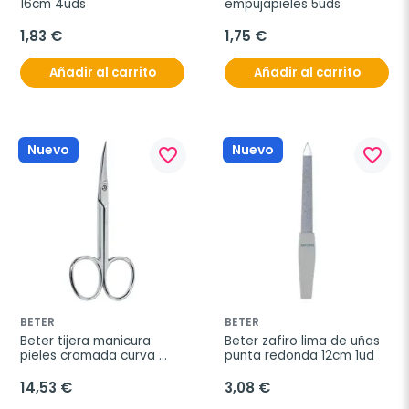
16cm 4uds
empujapieles 5uds
1,83 €
1,75 €
Añadir al carrito
Añadir al carrito
Nuevo
Nuevo
favorite_border
favorite_border
BETER
BETER
Beter tijera manicura 
Beter zafiro lima de uñas 
pieles cromada curva 
punta redonda 12cm 1ud
profesional
14,53 €
3,08 €