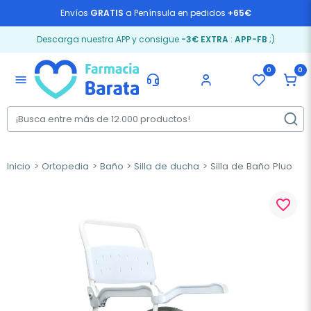
Envíos
GRATIS
a Península en pedidos
+65€
Descarga nuestra APP y consigue
-3€ EXTRA
:
APP-FB
;)
0
0
menu
Inicio
Ortopedia
Baño
Silla de ducha
Silla de Baño Pluo
favorite_border