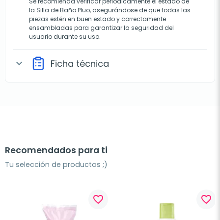
Se recomienda verificar periódicamente el estado de
la Silla de Baño Pluo, asegurándose de que todas las
piezas estén en buen estado y correctamente
ensambladas para garantizar la seguridad del
usuario durante su uso.
Ficha técnica
expand_more
Recomendados para ti
Tu selección de productos ;)
favorite_border
favorite_border