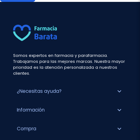
Somos expertos en farmacia y parafarmacia.
Trabajamos para las mejores marcas. Nuestra mayor
prioridad es la atención personalizada a nuestros
clientes.
expand_more
¿Necesitas ayuda?
expand_more
Información
expand_more
Compra