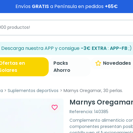
Envíos
GRATIS
a Península en pedidos
+65€
Descarga nuestra APP y consigue
-3€ EXTRA
:
APP-FB
;)
Ofertas en
Packs
Novedades
Solares
Ahorro
va
Suplementos deportivos
Marnys Oregamar, 30 perlas.
Marnys Oregamar,
favorite_border
Referencia: 140385
Complemento alimenticio con 
componentes presentan posib
contribuyen al funcionamiento