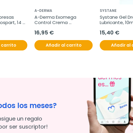
A-DERMA
SYSTANE
resas 
A-Derma Exomega 
Systane Gel Dr
spart, 14 
Control Crema 
Lubricante, 10m
Emoliente, 400 ml
16,95 €
15,40 €
 carrito
Añadir al carrito
Añadir al 
odos los meses?
nsigue un regalo
or ser suscriptor!