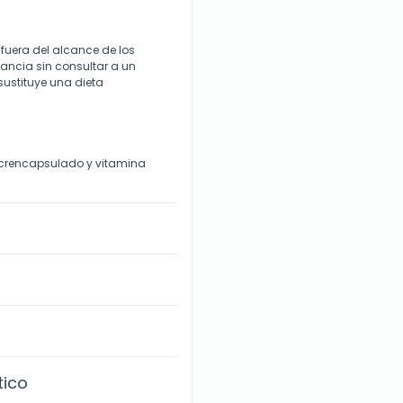
uera del alcance de los
ctancia sin consultar a un
sustituye una dieta
icrencapsulado y vitamina
tico