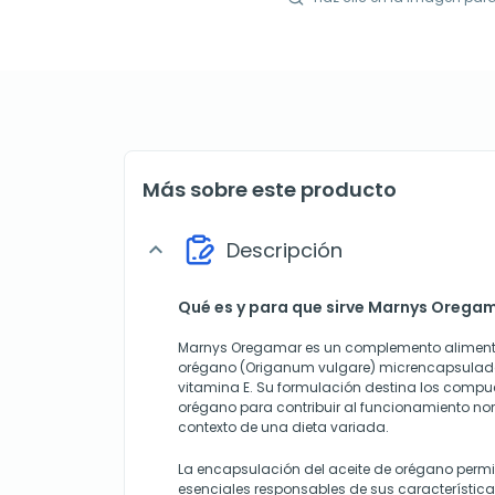
Más sobre este producto
Descripción
expand_more
Qué es y para que sirve Marnys Orega
Marnys Oregamar es un complemento alimenti
orégano (Origanum vulgare) micrencapsulado
vitamina E. Su formulación destina los compue
orégano para contribuir al funcionamiento nor
contexto de una dieta variada.
La encapsulación del aceite de orégano permit
esenciales responsables de sus característic