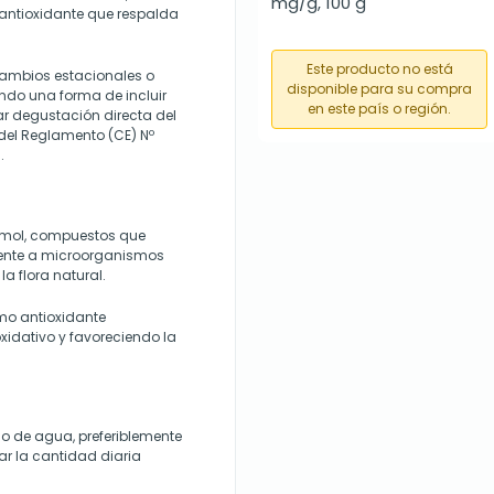
mg/g, 100 g
 antioxidante que respalda
Este producto no está
cambios estacionales o
disponible para su compra
endo una forma de incluir
en este país o región.
ar degustación directa del
 del Reglamento (CE) Nº
.
 timol, compuestos que
rente a microorganismos
a flora natural.
omo antioxidante
oxidativo y favoreciendo la
o de agua, preferiblemente
ar la cantidad diaria