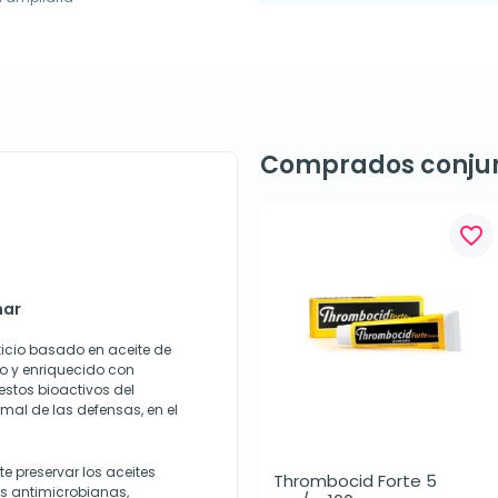
Comprados conju
favorite_border
mar
cio basado en aceite de
 y enriquecido con
stos bioactivos del
mal de las defensas, en el
e preservar los aceites
Thrombocid Forte 5 
as antimicrobianas,