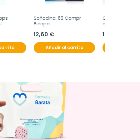
ops 
Soñodina, 60 Compr 
Otostick bebé, 8
l.
Bicapa.
correctores + 1g
12,60 €
14,95 €
carrito
Añadir al carrito
Añadir al c