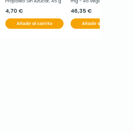
Propóleo Sin Azúcar, 45 g
mg - 45 vegcaps
4,70 €
46,35 €
Añadir al carrito
Añadir al carrito