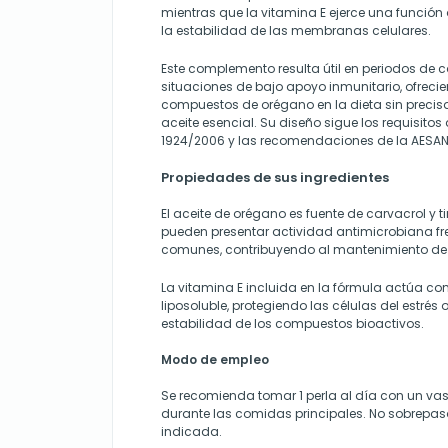
mientras que la vitamina E ejerce una función
la estabilidad de las membranas celulares.
Este complemento resulta útil en periodos de 
situaciones de bajo apoyo inmunitario, ofreci
compuestos de orégano en la dieta sin precis
aceite esencial. Su diseño sigue los requisitos
1924/2006 y las recomendaciones de la AESAN
Propiedades de sus ingredientes
El aceite de orégano es fuente de carvacrol y
pueden presentar actividad antimicrobiana f
comunes, contribuyendo al mantenimiento de l
La vitamina E incluida en la fórmula actúa c
liposoluble, protegiendo las células del estrés 
estabilidad de los compuestos bioactivos.
Modo de empleo
Se recomienda tomar 1 perla al día con un vas
durante las comidas principales. No sobrepas
indicada.