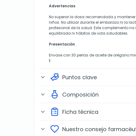
Advertencias
No superar la dosis recomendada y mantener f
niños. No utilizar durante el embarazo ni la la
profesional de la salud. Este complemento no 
equilibrada ni hábitos de vida saludables.
Presentación
Envase con 30 perlas de aceite de orégano m
E.
Puntos clave
expand_more
Composición
expand_more
Ficha técnica
expand_more
Nuestro consejo farmacéu
expand_more