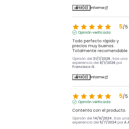
Útil
(0)
Informe
5
/
5
Opinión verificada
Todo perfecto rápido y 
precios muy buenos. 
Totalmente recomendable
Opinión del
31/1/2026
, tras una
experiencia del
8/1/2026
por
Francisco G.
Útil
(0)
Informe
5
/
5
Opinión verificada
Contenta con el producto.
Opinión del
14/9/2024
, tras una
experiencia del
5/7/2024
por
A.