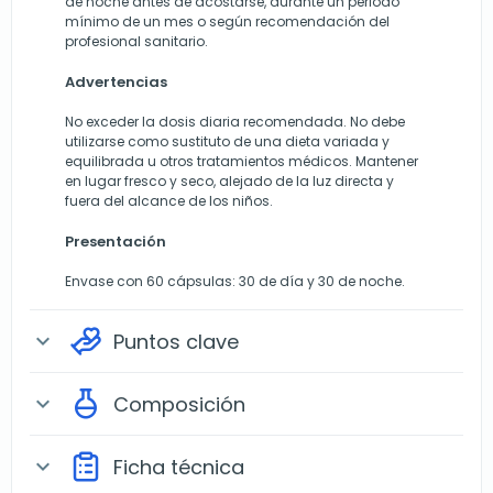
de noche antes de acostarse, durante un periodo
mínimo de un mes o según recomendación del
profesional sanitario.
Advertencias
No exceder la dosis diaria recomendada. No debe
utilizarse como sustituto de una dieta variada y
equilibrada u otros tratamientos médicos. Mantener
en lugar fresco y seco, alejado de la luz directa y
fuera del alcance de los niños.
Presentación
Envase con 60 cápsulas: 30 de día y 30 de noche.
Puntos clave
expand_more
Composición
expand_more
Ficha técnica
expand_more