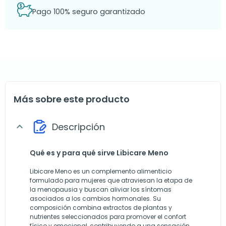
Pago 100% seguro garantizado
Más sobre este producto
Descripción
expand_more
Qué es y para qué sirve Libicare Meno
Libicare Meno es un complemento alimenticio
formulado para mujeres que atraviesan la etapa de
la menopausia y buscan aliviar los síntomas
asociados a los cambios hormonales. Su
composición combina extractos de plantas y
nutrientes seleccionados para promover el confort
físico y emocional, contribuyendo a una sensación