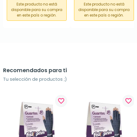
Este producto no está
Este producto no está
disponible para su compra
disponible para su compra
en este país o región.
en este país o región.
Recomendados para ti
Tu selección de productos ;)
favorite_border
favorite_border