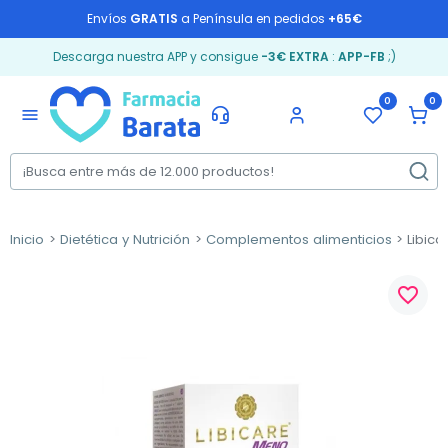
Envíos
GRATIS
a Península en pedidos
+65€
Descarga nuestra APP y consigue
-3€ EXTRA
:
APP-FB
;)
0
0
menu
Inicio
Dietética y Nutrición
Complementos alimenticios
Libica
favorite_border