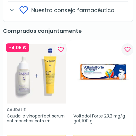
Nuestro consejo farmacéutico
expand_more
Comprados conjuntamente
-4,05 €
favorite_border
favorite_border
CAUDALIE
Caudalie vinoperfect serum 
Voltadol Forte 23,2 mg/g 
antimanchas cofre + 
gel, 100 g
Regalo Vinosun SPF50+