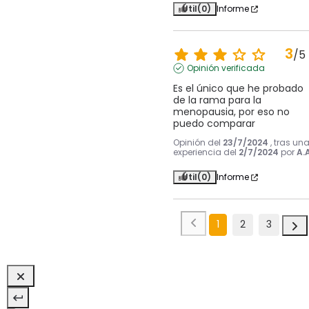
Útil
(0)
Informe
3
/
5
Opinión verificada
Es el único que he probado 
de la rama para la 
menopausia, por eso no 
puedo comparar
Opinión del
23/7/2024
, tras un
experiencia del
2/7/2024
por
A.A
Útil
(0)
Informe
1
2
3