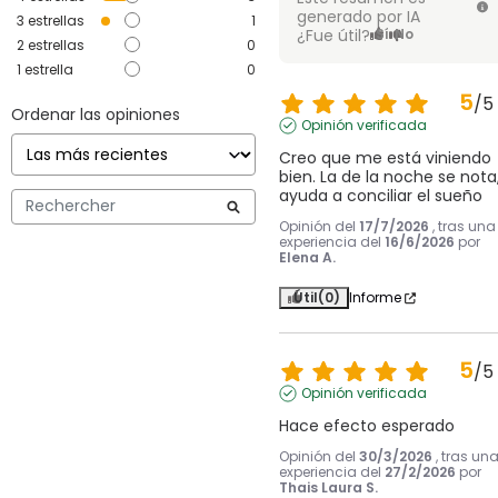
generado por IA
3
estrellas
1
¿Fue útil?
Sí
No
2
estrellas
0
1
estrella
0
5
/
5
Ordenar las opiniones
Opinión verificada
Creo que me está viniendo 
bien. La de la noche se nota,
ayuda a conciliar el sueño
Opinión del
17/7/2026
, tras una
experiencia del
16/6/2026
por
Elena A.
Útil
(0)
Informe
5
/
5
Opinión verificada
Hace efecto esperado
Opinión del
30/3/2026
, tras un
experiencia del
27/2/2026
por
Thais Laura S.