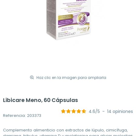
Haz clic en la imagen para ampliarla
Libicare Meno, 60 Cápsulas
4.6
/
5
-
14
opiniones
Referencia: 203373
Complemento alimenticio con extractos de lúpulo, cimicífuga,
damiana, tribulus, vitamina D y melatonina para aliviar molestias