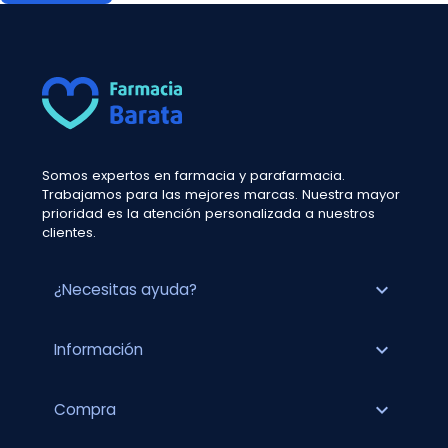
Somos expertos en farmacia y parafarmacia.
Trabajamos para las mejores marcas. Nuestra mayor
prioridad es la atención personalizada a nuestros
clientes.
expand_more
¿Necesitas ayuda?
expand_more
Información
expand_more
Compra