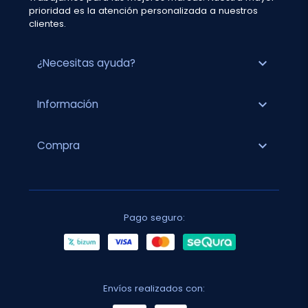
prioridad es la atención personalizada a nuestros
clientes.
expand_more
¿Necesitas ayuda?
expand_more
Información
expand_more
Compra
Pago seguro:
Envíos realizados con: