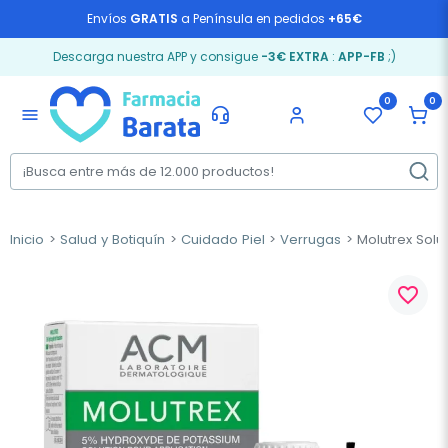
Envíos
GRATIS
a Península en pedidos
+65€
Descarga nuestra APP y consigue
-3€ EXTRA
:
APP-FB
;)
0
0
menu
Inicio
Salud y Botiquín
Cuidado Piel
Verrugas
Molutrex Soluc
favorite_border