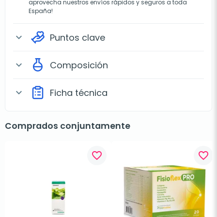
aprovecha nuestros envíos rápidos y seguros a toda
España!
Puntos clave
expand_more
Composición
expand_more
Ficha técnica
expand_more
Comprados conjuntamente
favorite_border
favorite_border