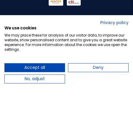
No lo decimos nosotros...
Privacy policy
We use cookies
¡Tu opinión es importante!
We may place these for analysis of our visitor data, to improve our
website, show personalised content and to give you a great website
experience. For more information about the cookies we use open the
settings.
Copyright © 2010-2026 Farmacia Barata S.L. Todos los
derechos reservados.
Accept all
Deny
No, adjust
Total:
22,70 €
−
+
Añadir al carrito