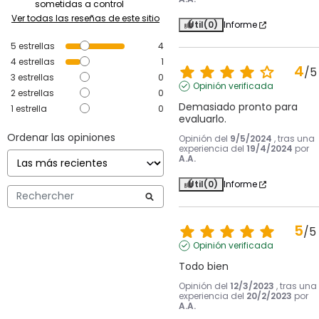
sometidas a control
Ver todas las reseñas de este sitio
Útil
(0)
Informe
5
estrellas
4
4
estrellas
1
4
/
5
3
estrellas
0
Opinión verificada
2
estrellas
0
Demasiado pronto para 
1
estrella
0
evaluarlo.
Ordenar las opiniones
Opinión del
9/5/2024
, tras una
experiencia del
19/4/2024
por
A.A.
Útil
(0)
Informe
5
/
5
Opinión verificada
Todo bien
Opinión del
12/3/2023
, tras una
experiencia del
20/2/2023
por
A.A.