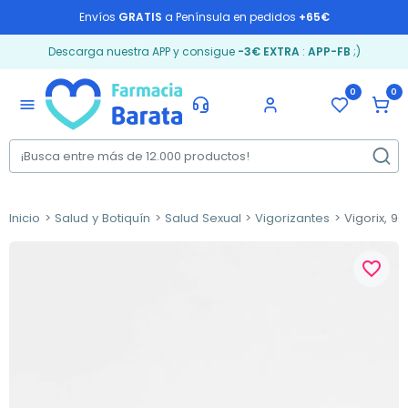
Envíos
GRATIS
a Península en pedidos
+65€
Descarga nuestra APP y consigue
-3€ EXTRA
:
APP-FB
;)
0
0
menu
Inicio
Salud y Botiquín
Salud Sexual
Vigorizantes
Vigorix, 90
favorite_border