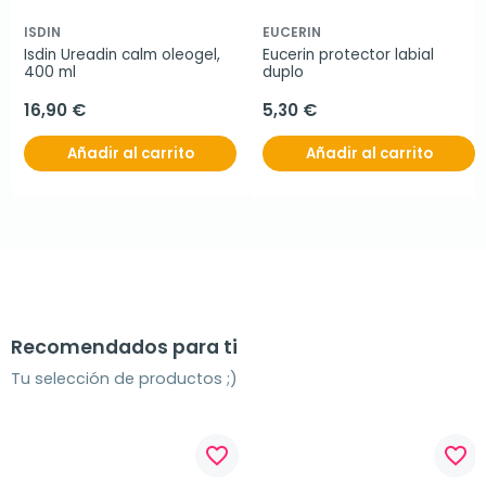
ISDIN
EUCERIN
Isdin Ureadin calm oleogel, 
Eucerin protector labial 
400 ml
duplo
16,90 €
5,30 €
Añadir al carrito
Añadir al carrito
Recomendados para ti
Tu selección de productos ;)
favorite_border
favorite_border