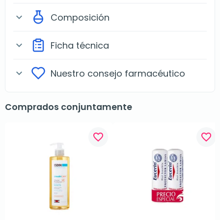
Composición
expand_more
Ficha técnica
expand_more
Nuestro consejo farmacéutico
expand_more
Comprados conjuntamente
favorite_border
favorite_border