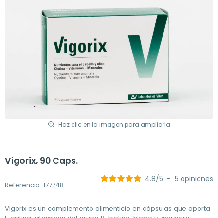
Haz clic en la imagen para ampliarla
Vigorix, 90 Caps.
4.8
/
5
-
5
opiniones
Referencia: 177748
Vigorix es un complemento alimenticio en cápsulas que aporta
L-cistina, vitaminas del grupo B, biotina, hierro y zinc para