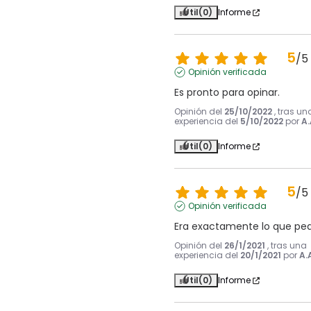
Útil
(0)
Informe
5
/
5
Opinión verificada
Es pronto para opinar.
Opinión del
25/10/2022
, tras un
experiencia del
5/10/2022
por
A.
Útil
(0)
Informe
5
/
5
Opinión verificada
Era exactamente lo que ped
Opinión del
26/1/2021
, tras una
experiencia del
20/1/2021
por
A.
Útil
(0)
Informe