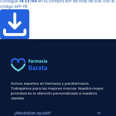
Consigue
3€ EXTRA
en tu compra APP de más de 50€ con el
código APP-FB
Somos expertos en farmacia y parafarmacia.
Trabajamos para las mejores marcas. Nuestra mayor
prioridad es la atención personalizada a nuestros
clientes.
expand_more
¿Necesitas ayuda?