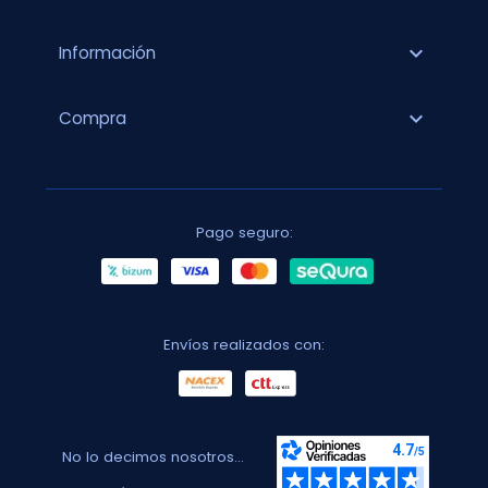
expand_more
Información
expand_more
Compra
Pago seguro:
Envíos realizados con:
No lo decimos nosotros...