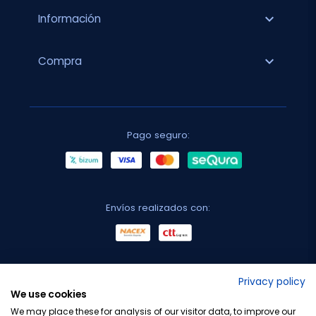
expand_more
Información
expand_more
Compra
Pago seguro:
Envíos realizados con:
No lo decimos nosotros...
Privacy policy
We use cookies
¡Tu opinión es importante!
We may place these for analysis of our visitor data, to improve our