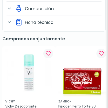
Composición
expand_more
Ficha técnica
expand_more
Comprados conjuntamente
favorite_border
favorite_border
VICHY
ZAMBON
Vichy Desodorante 
Fisiogen Ferro Forte 30 