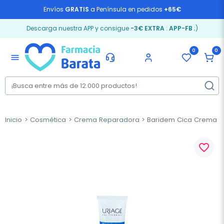
Envíos
GRATIS
a Península en pedidos
+65€
Descarga nuestra APP y consigue
-3€ EXTRA
:
APP-FB
;)
0
0
menu
Inicio
Cosmética
Crema Reparadora
Baridem Cica Crema R
favorite_border