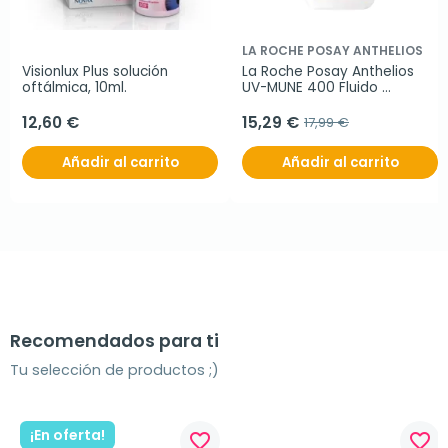
LA ROCHE POSAY ANTHELIOS
Visionlux Plus solución 
La Roche Posay Anthelios 
oftálmica, 10ml.
UV-MUNE 400 Fluido 
Invisible spf50+, 50ml
12,60 €
15,29 €
17,99 €
Añadir al carrito
Añadir al carrito
Recomendados para ti
Tu selección de productos ;)
¡En oferta!
favorite_border
favorite_border