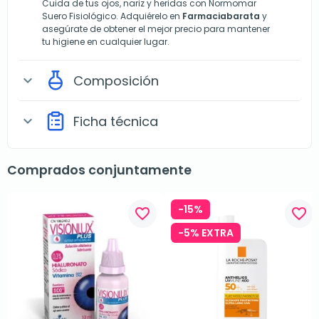
Cuida de tus ojos, nariz y heridas con Normomar
Suero Fisiológico. Adquiérelo en
Farmaciabarata
y
asegúrate de obtener el mejor precio para mantener
tu higiene en cualquier lugar.
Composición
expand_more
Ficha técnica
expand_more
Comprados conjuntamente
-15%
favorite_border
favorite_border
-5% EXTRA