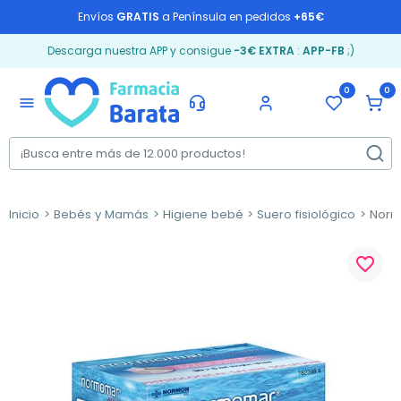
Envíos
GRATIS
a Península en pedidos
+65€
Descarga nuestra APP y consigue
-3€ EXTRA
:
APP-FB
;)
0
0
menu
Inicio
Bebés y Mamás
Higiene bebé
Suero fisiológico
Normo
favorite_border