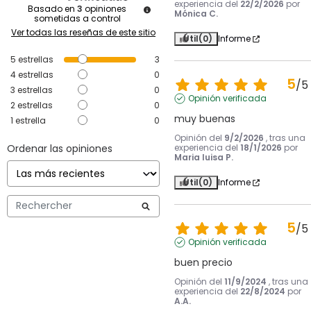
experiencia del
22/2/2026
por
Basado en
3
opiniones
Mónica C.
sometidas a control
Ver todas las reseñas de este sitio
Útil
(0)
Informe
5
estrellas
3
4
estrellas
0
5
/
5
3
estrellas
0
Opinión verificada
2
estrellas
0
muy buenas
1
estrella
0
Opinión del
9/2/2026
, tras una
Ordenar las opiniones
experiencia del
18/1/2026
por
Maria luisa P.
Útil
(0)
Informe
5
/
5
Opinión verificada
buen precio
Opinión del
11/9/2024
, tras una
experiencia del
22/8/2024
por
A.A.