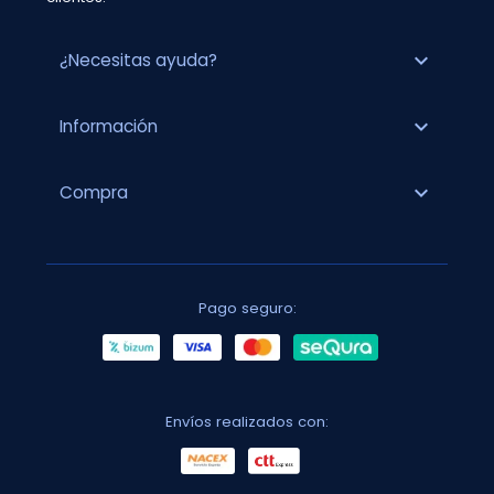
expand_more
¿Necesitas ayuda?
expand_more
Información
expand_more
Compra
Pago seguro:
Envíos realizados con: