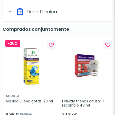
Ficha técnica
expand_more
Comprados conjuntamente
-25%
favorite_border
favorite_border
AQUILEA
Aquilea Sueño gotas, 20 ml
Feliway friends difusor + 
recambio 48 ml
9,98 €
30,35 €
13,30 €