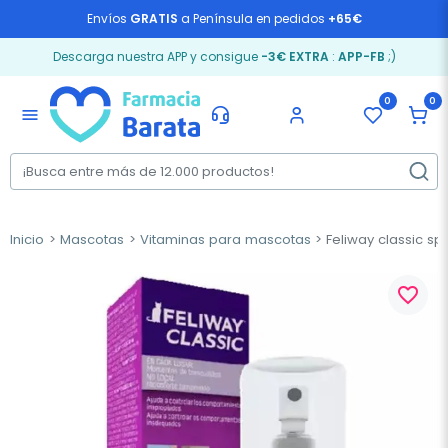
Envíos
GRATIS
a Península en pedidos
+65€
Descarga nuestra APP y consigue
-3€ EXTRA
:
APP-FB
;)
0
0
menu
Inicio
Mascotas
Vitaminas para mascotas
Feliway classic sp
favorite_border