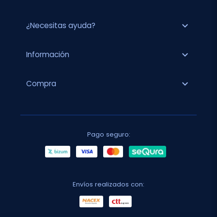
expand_more
¿Necesitas ayuda?
expand_more
Información
expand_more
Compra
Pago seguro:
Envíos realizados con: