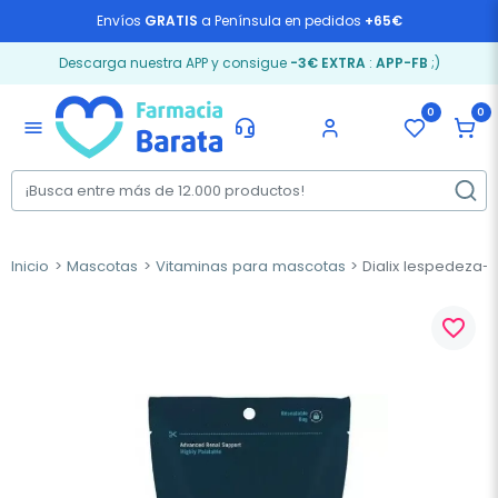
Envíos
GRATIS
a Península en pedidos
+65€
Descarga nuestra APP y consigue
-3€ EXTRA
:
APP-FB
;)
0
0
menu
Inicio
Mascotas
Vitaminas para mascotas
Dialix lespedeza-5
favorite_border