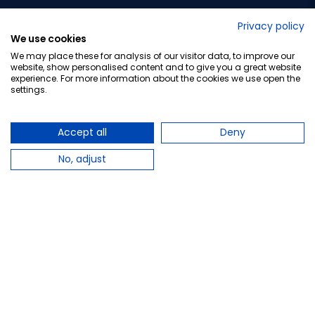
No lo decimos nosotros...
Privacy policy
We use cookies
¡Tu opinión es importante!
We may place these for analysis of our visitor data, to improve our
website, show personalised content and to give you a great website
experience. For more information about the cookies we use open the
settings.
Copyright © 2010-2026 Farmacia Barata S.L. Todos los
derechos reservados.
Accept all
Deny
No, adjust
Total:
35,60 €
−
+
Añadir al carrito