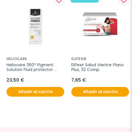
favorite_border
favorite_border
HELIOCARE
ELIFEXIR
Heliocare 360º Pigment 
Elifexir Salud Vientre Plano 
Solution Fluid protector 
Plus, 32 Comp.
SPF50+, 50 ml
23,50 €
7,65 €
Añadir al carrito
Añadir al carrito