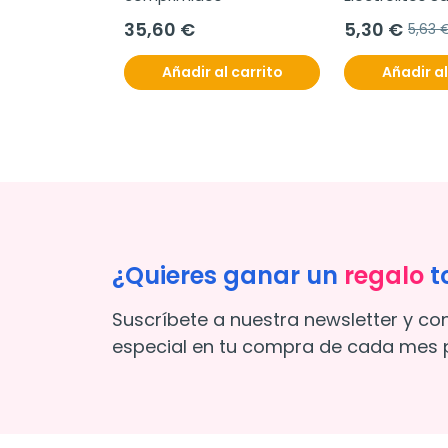
Melocotón,18 
35,60 €
5,30 €
5,63 
comprimidos 
efervescente
Añadir al carrito
Añadir al
¿Quieres ganar un
regalo
t
Suscríbete a nuestra newsletter y co
especial en tu compra de cada mes p