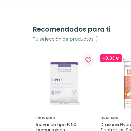
Recomendados para ti
Tu selección de productos ;)
-0,33 €
favorite_border
INOVANCE
DRASANVI
Inovance Lipo F, 90 
Drasanvi Hydr
comprimidos
Electrolitos Sa