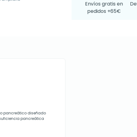
Envíos gratis en
De
pedidos +65€
to pancreático diseñado
suficiencia pancreática