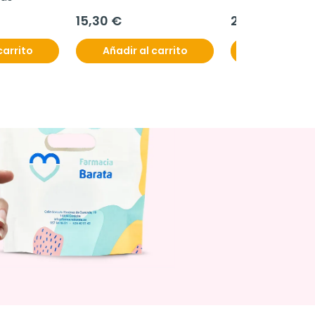
15,30 €
24,70 €
carrito
Añadir al carrito
Añadir al c