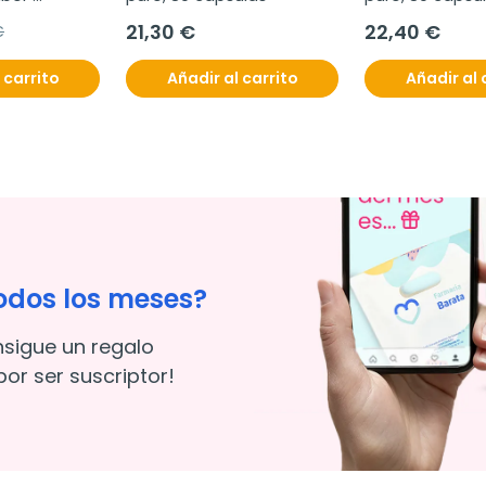
21,30 €
22,40 €
€
s
 carrito
Añadir al carrito
Añadir al 
odos los meses?
nsigue un regalo
or ser suscriptor!