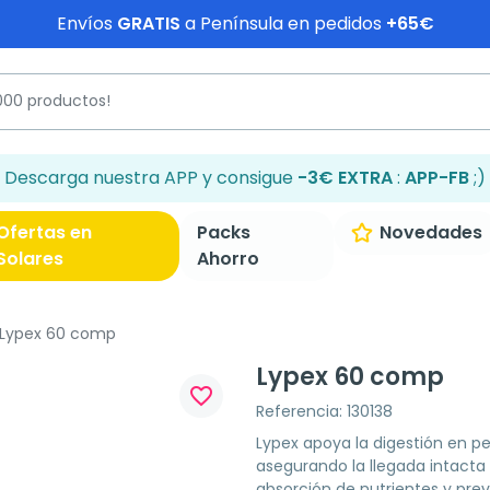
Envíos
GRATIS
a Península en pedidos
+65€
Descarga nuestra APP y consigue
-3€ EXTRA
:
APP-FB
;)
Ofertas en
Packs
Novedades
Solares
Ahorro
Lypex 60 comp
Lypex 60 comp
favorite_border
Referencia: 130138
Lypex apoya la digestión en pe
asegurando la llegada intacta 
absorción de nutrientes y pre