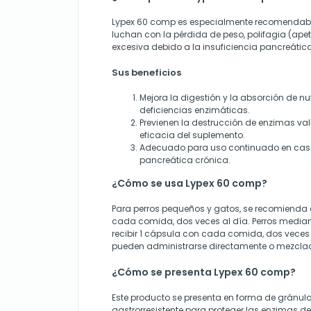
Lypex 60 comp es especialmente recomendab
luchan con la pérdida de peso, polifagia (apet
excesiva debido a la insuficiencia pancreátic
Sus beneficios
Mejora la digestión y la absorción de n
deficiencias enzimáticas.
Previenen la destrucción de enzimas val
eficacia del suplemento.
Adecuado para uso continuado en caso
pancreática crónica.
¿Cómo se usa Lypex 60 comp?
Para perros pequeños y gatos, se recomienda
cada comida, dos veces al día. Perros media
recibir 1 cápsula con cada comida, dos veces 
pueden administrarse directamente o mezclad
¿Cómo se presenta Lypex 60 comp?
Este producto se presenta en forma de gránulo
gastrorresistente para proteger las enzimas del