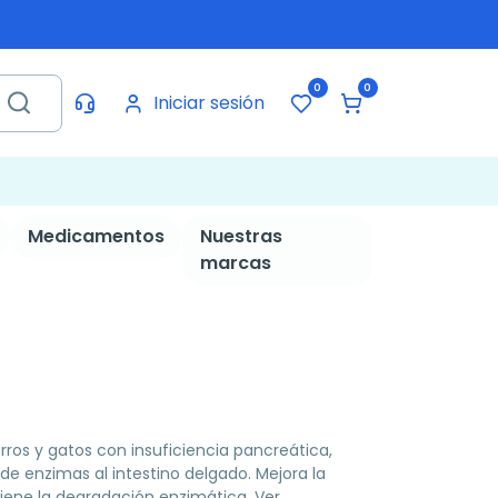
0
0
Iniciar sesión
Medicamentos
Nuestras
marcas
rros y gatos con insuficiencia pancreática,
de enzimas al intestino delgado. Mejora la
viene la degradación enzimática.
Ver