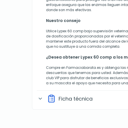
enfoque asegura que las enzimas lleguen intac
donde son más efectivas.
Nuestro consejo
Utilice Lypex 60 comp bajo supervisión veterina
de dosificación proporcionadas por el veterina
mantener este producto fuera del alcance de l
que no sustituye a una comida completa.
¿Desea obtener Lypex 60 comp a los m
Compre en Farmaciabarata.es y obtenga las m
descuentos que tenemos para usted. Además,
club VIP para disfrutar de beneficios exclusivo
a su mascota el apoyo que necesita para una
Ficha técnica
expand_more