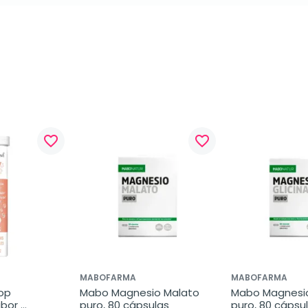
favorite_border
favorite_border
MABOFARMA
MABOFARMA
op 
Mabo Magnesio Malato 
Mabo Magnesio 
bor 
puro, 80 cápsulas
puro, 80 cápsu