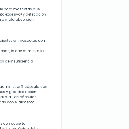
le para mascotas que
ito excesivo) y defecación
a o mala absorción.
utrientes en mascotas con
iosas, lo que aumenta la
s de insuficiencia
 administrar ½ cápsula con
nos y grandes deben
al día. Las cápsulas
as con el alimento.
s con cubierta
 deterioro ácido. Este