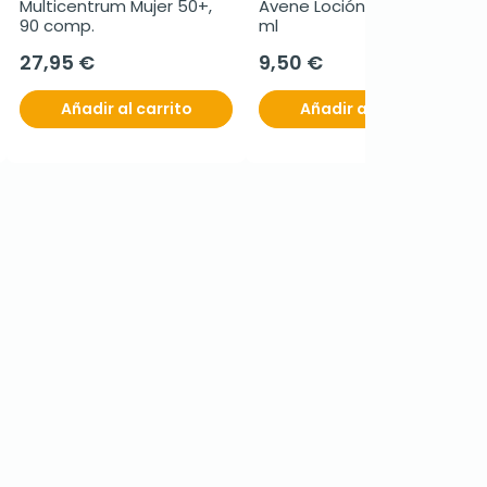
Multicentrum Mujer 50+, 
Avene Loción micelar, 400 
90 comp.
ml
27,95 €
9,50 €
Añadir al carrito
Añadir al carrito