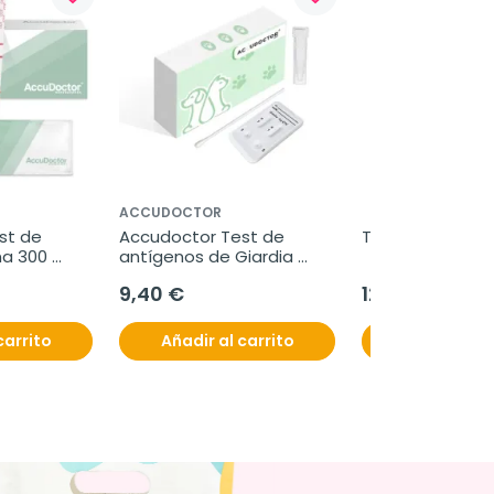
ACCUDOCTOR
t de 
Accudoctor Test de 
Treovis colirio, 1
na 300 
antígenos de Giardia 
 pruebas
lamblia y Parvovirus en 
9,40 €
12,50 €
heces de perros, Caja 2 
pruebas
carrito
Añadir al carrito
Añadir al c