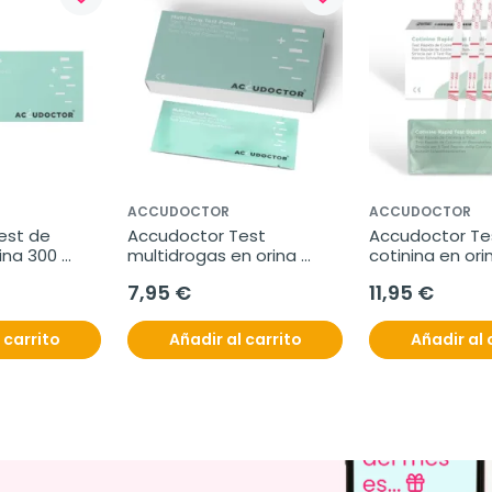
ACCUDOCTOR
ACCUDOCTOR
st de 
Accudoctor Test 
Accudoctor Tes
na 300 
multidrogas en orina 
cotinina en ori
0 pruebas
THC/COC/BZO/AMP/MET, 
ng/ml, Caja 10
7,95 €
11,95 €
Caja 2 pruebas
 carrito
Añadir al carrito
Añadir al 