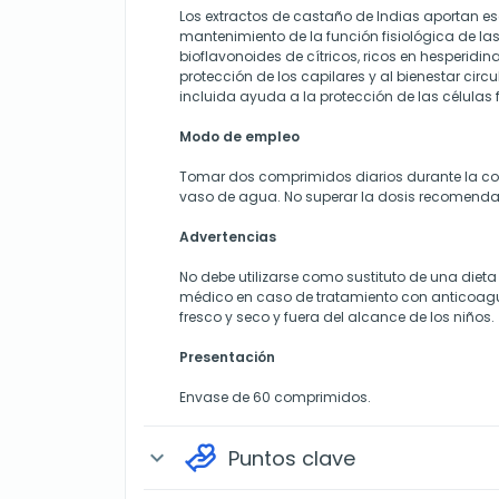
Los extractos de castaño de Indias aportan es
mantenimiento de la función fisiológica de la
bioflavonoides de cítricos, ricos en hesperidina
protección de los capilares y al bienestar circu
incluida ayuda a la protección de las células fr
Modo de empleo
Tomar dos comprimidos diarios durante la co
vaso de agua. No superar la dosis recomend
Advertencias
No debe utilizarse como sustituto de una dieta
médico en caso de tratamiento con anticoagu
fresco y seco y fuera del alcance de los niños.
Presentación
Envase de 60 comprimidos.
Puntos clave
expand_more