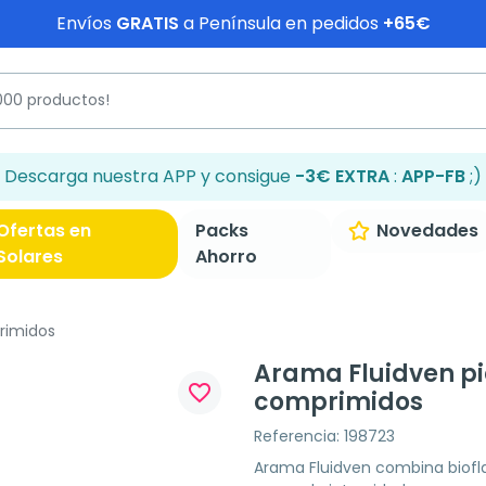
Envíos
GRATIS
a Península en pedidos
+65€
Descarga nuestra APP y consigue
-3€ EXTRA
:
APP-FB
;)
Ofertas en
Packs
Novedades
Solares
Ahorro
rimidos
Arama Fluidven pie
favorite_border
comprimidos
Referencia: 198723
Arama Fluidven combina biofla