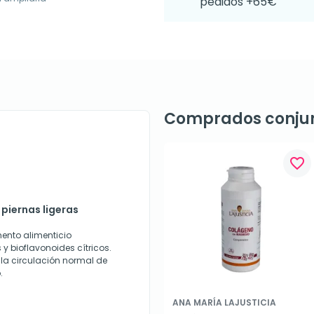
pedidos +65€
Comprados conju
favorite_border
 piernas ligeras
ento alimenticio
y bioflavonoides cítricos.
la circulación normal de
.
ANA MARÍA LAJUSTICIA