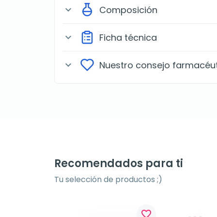
Composición
expand_more
Ficha técnica
expand_more
Nuestro consejo farmacéu
expand_more
Recomendados para ti
Tu selección de productos ;)
favorite_border