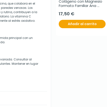
Colágeno con Magnesio 
cina, que colabora en el
Formato Familiar Ana 
s paredes venosas. Los
María Lajusticia, 450 
 y rutina, contribuyen a la
17,50 €
comprimidos
latorio. La vitamina C
ente al estrés oxidativo.
Añadir al carrito
mida principal con un
ada.
 variada. Consultar al
lantes. Mantener en lugar