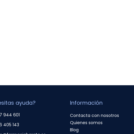
sitas ayuda?
Información
7 944 601
Contacta con nosotros
Quienes somos
6 405 143
Blog