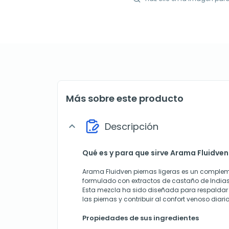
Más sobre este producto
Descripción
expand_more
Qué es y para que sirve Arama Fluidven
Arama Fluidven piernas ligeras es un complem
formulado con extractos de castaño de Indias 
Esta mezcla ha sido diseñada para respaldar 
las piernas y contribuir al confort venoso diario
Propiedades de sus ingredientes