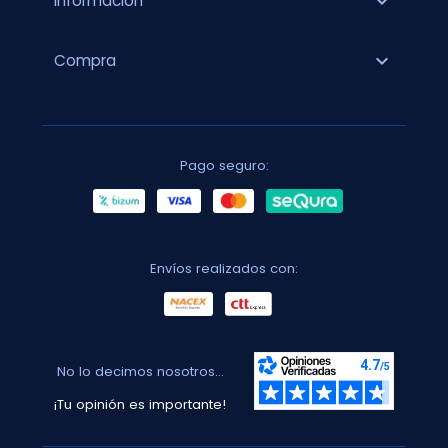
expand_more
Información
expand_more
Compra
Pago seguro:
Envíos realizados con:
No lo decimos nosotros...
¡Tu opinión es importante!