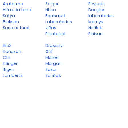
Arafarma
Solgar
Physalis
Hifas da terra
Nhco
Douglas
Sotya
Equisalud
laboratories
Bioksan
Laboratorios
Marnys
Soria natural
viñas
Nutilab
Plantapol
Pinisan
Bio3
Drasanvi
Bonusan
Ghf
Cfn
Mahen
Erlingen
Margan
Ifigen
Sakai
Lamberts
Sanitas