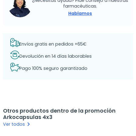
¿Necesitas ayuda? Pide consejo a nuestras
farmacéuticas.
Hablamos
Envíos gratis en pedidos +65€
Devolución en 14 días laborables
Pago 100% seguro garantizado
Otros productos dentro de la promoción
Arkocapsulas 4x3
keyboard_arrow_right
Ver todos