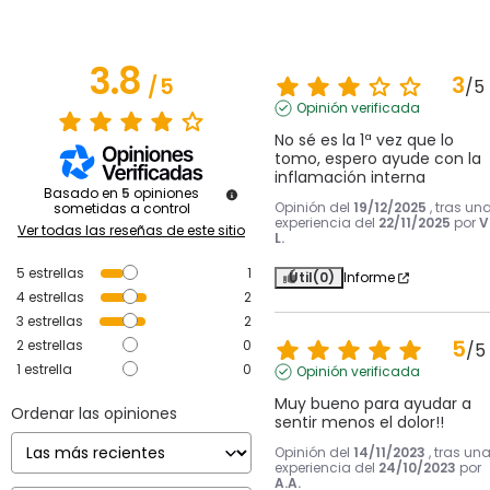
3.8
3
/
5
/
5
Opinión verificada
No sé es la 1ª vez que lo 
tomo, espero ayude con la 
inflamación interna
Basado en
5
opiniones
Opinión del
19/12/2025
, tras un
sometidas a control
experiencia del
22/11/2025
por
V
Ver todas las reseñas de este sitio
L.
5
estrellas
1
Útil
(0)
Informe
4
estrellas
2
3
estrellas
2
5
2
estrellas
0
/
5
1
estrella
0
Opinión verificada
Muy bueno para ayudar a 
Ordenar las opiniones
sentir menos el dolor!!
Opinión del
14/11/2023
, tras un
experiencia del
24/10/2023
por
A.A.