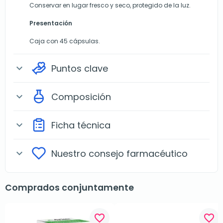
Conservar en lugar fresco y seco, protegido de la luz.
Presentación
Caja con 45 cápsulas.
Puntos clave
expand_more
Composición
expand_more
Ficha técnica
expand_more
Nuestro consejo farmacéutico
expand_more
Comprados conjuntamente
favorite_border
favorite_border