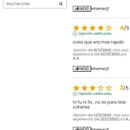
Útil
(0)
Informe
4
/
5
Opinión verificada
creia que era mas rapido
Opinión del
8/11/2023
, tras una
experiencia del
21/10/2023
por
A.A.
Útil
(0)
Informe
3
/
5
Opinión verificada
ni fu ni fa , no es para tirar 
cohetes
Opinión del
12/2/2023
, tras una
experiencia del
22/1/2023
por
A.
Útil
(0)
Informe