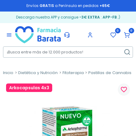
Envíos
GRATIS
a Península en pedidos
+65€
Descarga nuestra APP y consigue
-3€ EXTRA
:
APP-FB
;)
0
0
menu
Inicio
Dietética y Nutrición
Fitoterapia
Pastillas de Cannabis
Arkocapsulas 4x3
favorite_border