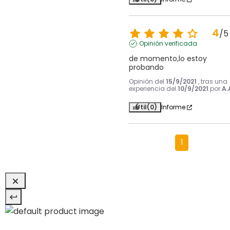
4
/
5
Opinión verificada
de momento,lo estoy 
probando
Opinión del
15/9/2021
, tras una
experiencia del
10/9/2021
por
A.
Útil
(0)
Informe
1