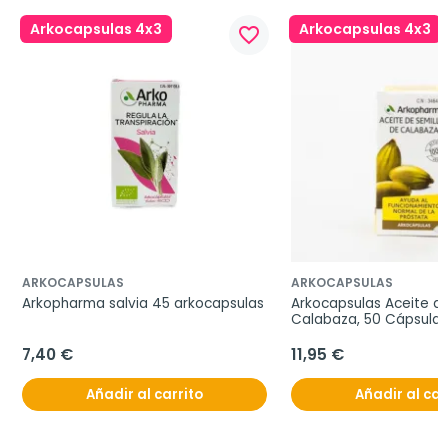
Arkocapsulas 4x3
Arkocapsulas 4x3
favorite_border
ARKOCAPSULAS
ARKOCAPSULAS
Arkopharma salvia 45 arkocapsulas
Arkocapsulas Aceite de
Calabaza, 50 Cápsulas
7,40 €
11,95 €
Añadir al carrito
Añadir al car