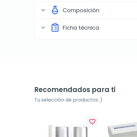
Composición
expand_more
Ficha técnica
expand_more
Recomendados para ti
Tu selección de productos ;)
favorite_border