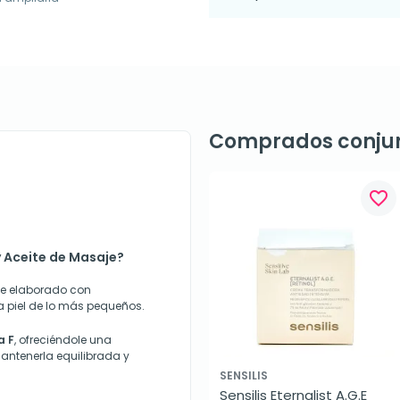
Comprados conju
favorite_border
 Aceite de Masaje?
ite elaborado con
a piel de lo más pequeños.
a F
, ofreciéndole una
antenerla equilibrada y
SENSILIS
Sensilis Eternalist A.G.E 