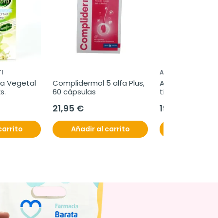
I
ACOFAR
a Vegetal 
Complidermol 5 alfa Plus, 
Acofar Glucomet
s.
60 cápsulas
tiras
21,95 €
19,95 €
carrito
Añadir al carrito
Añadir al c