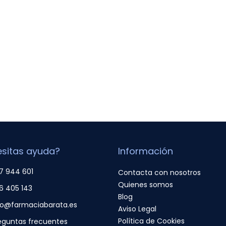
sitas ayuda?
Información
7 944 601
Contacta con nosotros
Quienes somos
6 405 143
Blog
fo@farmaciabarata.es
Aviso Legal
Política de Cookies
eguntas frecuentes