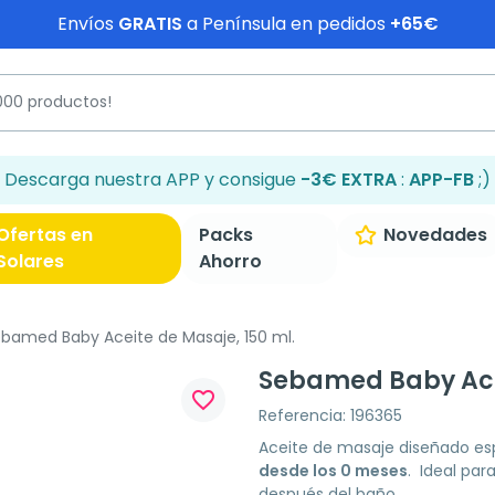
Envíos
GRATIS
a Península en pedidos
+65€
Descarga nuestra APP y consigue
-3€ EXTRA
:
APP-FB
;)
Ofertas en
Packs
Novedades
Solares
Ahorro
bamed Baby Aceite de Masaje, 150 ml.
Sebamed Baby Acei
favorite_border
Referencia: 196365
Aceite de masaje diseñado e
desde los 0 meses
.
Ideal par
después del baño.