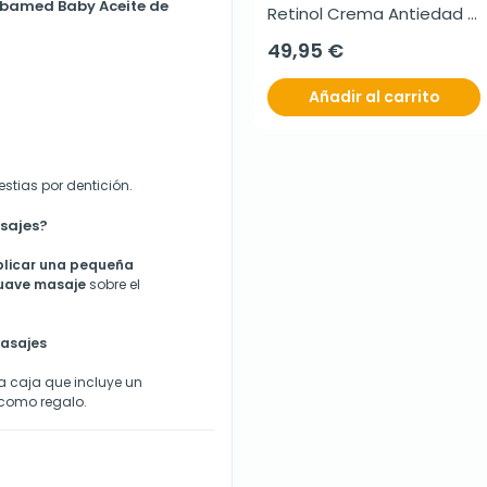
Sebamed Baby Aceite de
Retinol Crema Antiedad 
Intensiva, 50 ml
49,95 €
Añadir al carrito
estias por dentición.
sajes?
plicar una pequeña
suave masaje
sobre el
asajes
a caja que incluye un
 como regalo.