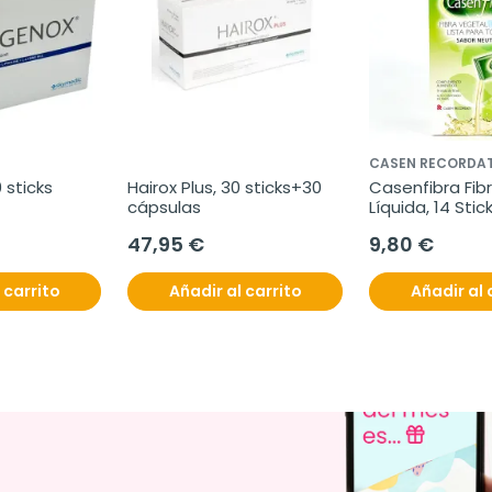
CASEN RECORDAT
 sticks
Hairox Plus, 30 sticks+30 
Casenfibra Fibr
cápsulas
Líquida, 14 Stick
47,95 €
9,80 €
 carrito
Añadir al carrito
Añadir al 