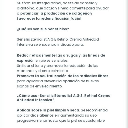
Su fórmula integra retinol, aceite de camelia y
alantoína, que actúan sinérgicamente para ayudar
a
potenciar la producción de colágeno y
favorecer la redensificación facial
.
¿Cuáles son sus beneficios?
Sensilis Eternalist A.G.E Retinol Crema Antiedad
Intensiva se encuentra indicado para:
R
educir eficazmente las arrugas y las líneas de
expresión
en pieles sensibles.
U
nificar el tono
y promover
la reducción de las
manchas y el enrojecimiento.
Promover la neutralización de los radicales libres
para
ayuda
r
a prevenir la aparición de nuevos
signos de envejecimiento.
¿Cómo usar Sensilis Eternalist A.G.E. Retinol Crema
Antiedad Intensiva?
Aplicar sobre la piel limpia y seca
. Se recomienda
aplicar días alternos e ir aumentando su uso
progresivamente hasta que la piel se acostumbre.