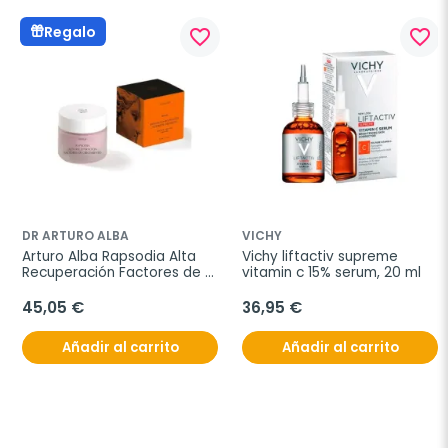
Regalo
favorite_border
favorite_border
DR ARTURO ALBA
VICHY
Arturo Alba Rapsodia Alta 
Vichy liftactiv supreme 
Recuperación Factores de 
vitamin c 15% serum, 20 ml
Crecimiento, 50 ml
45,05 €
36,95 €
Añadir al carrito
Añadir al carrito