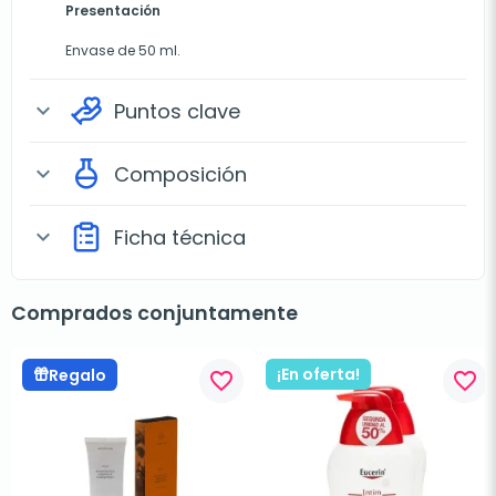
Presentación
Envase de 50 ml.
Puntos clave
expand_more
Composición
expand_more
Ficha técnica
expand_more
Comprados conjuntamente
¡En oferta!
Regalo
favorite_border
favorite_border