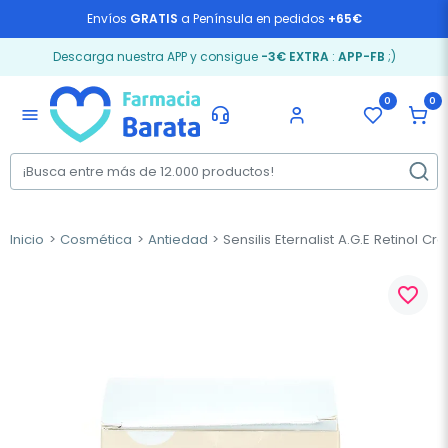
Envíos
GRATIS
a Península en pedidos
+65€
Descarga nuestra APP y consigue
-3€ EXTRA
:
APP-FB
;)
0
0
menu
Inicio
Cosmética
Antiedad
Sensilis Eternalist A.G.E Retinol C
favorite_border