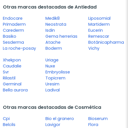
Otras marcas destacadas de Antiedad
Endocare
Medik8
Liposomial
Primaderm
Neostrata
Martiderm
Carederm
Isdin
Eucerin
Basiko
Gema herrerias
Remescar
Sesderma
Atache
Botánicapharma
La roche-posay
Boderm
Vichy
Xhekpon
Uriage
Caudalie
Nuxe
Svr
Embryolisse
Rilastil
Topicrem
Germinal
Uresim
Bella aurora
Ladival
Otras marcas destacadas de Cosmética
Cpi
Bio el granero
Bioserum
Belcils
Lavigor
Flora