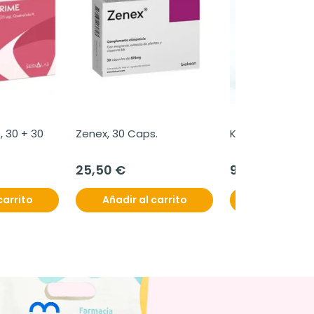
 30 + 30 
Zenex, 30 Caps.
Kernnabis CBD, 
25,50 €
9,30 €
carrito
Añadir al carrito
Añadir al c