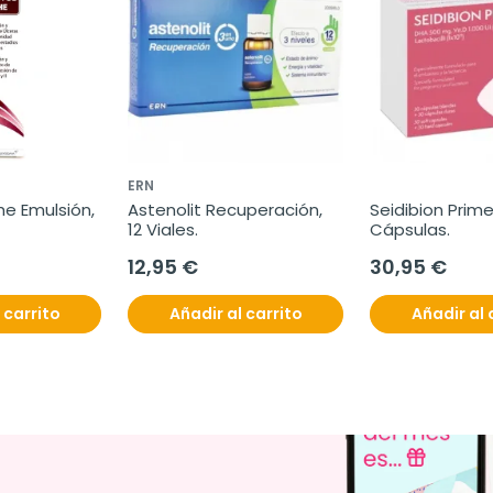
ERN
e Emulsión, 
Astenolit Recuperación, 
Seidibion Prime,
12 Viales.
Cápsulas.
12,95 €
30,95 €
 carrito
Añadir al carrito
Añadir al 