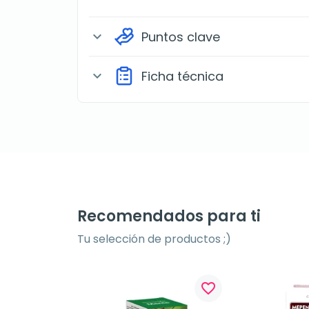
Puntos clave
expand_more
Ficha técnica
expand_more
Recomendados para ti
Tu selección de productos ;)
favorite_border