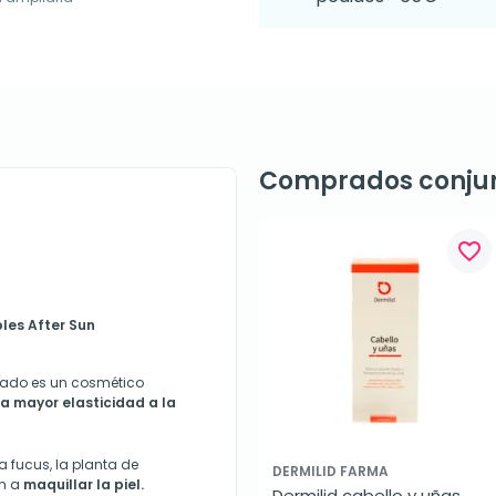
Comprados conju
favorite_border
bles After Sun
ceado es un cosmético
ta mayor elasticidad a la
a fucus, la planta de
DERMILID FARMA
en a
maquillar la piel.
Dermilid cabello y uñas, 