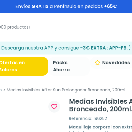
Envíos
GRATIS
a Península en pedidos
+65€
Descarga nuestra APP y consigue
-3€ EXTRA
:
APP-FB
;)
Ofertas en
Packs
Novedades
Solares
Ahorro
n
Medias Invisibles After Sun Prolongador Bronceado, 200ml.
Medias Invisibles 
favorite_border
Bronceado, 200ml
Referencia: 196252
Maquillaje corporal con extr