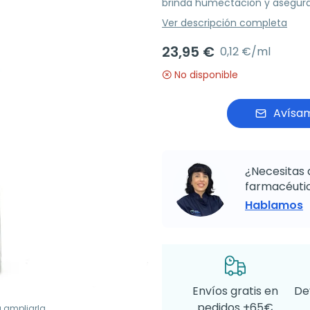
brinda humectación y asegura 
Ver descripción completa
23,95 €
0,12 €/ml
No disponible
Avísam
¿Necesitas 
farmacéutic
Hablamos
Envíos gratis en
De
pedidos +65€
a ampliarla