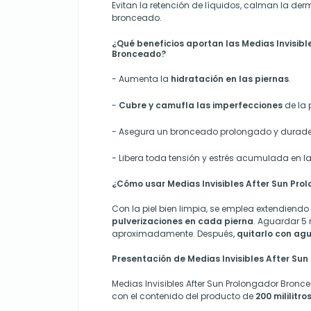
Evitan la retención de líquidos, calman la de
bronceado.
¿Qué beneficios aportan las Medias Invisibl
Bronceado?
- Aumenta la
hidratación en las piernas
.
-
Cubre y camufla las imperfecciones
de la p
- Asegura un bronceado prolongado y durade
- Libera toda tensión y estrés acumulada en l
¿Cómo usar Medias Invisibles After Sun Pr
Con la piel bien limpia, se emplea extendiendo
pulverizaciones en cada pierna
. Aguardar 5 
aproximadamente. Después,
quitarlo con agu
Presentación de Medias Invisibles After Su
Medias Invisibles After Sun Prolongador Bronc
con el contenido del producto de
200 mililitros