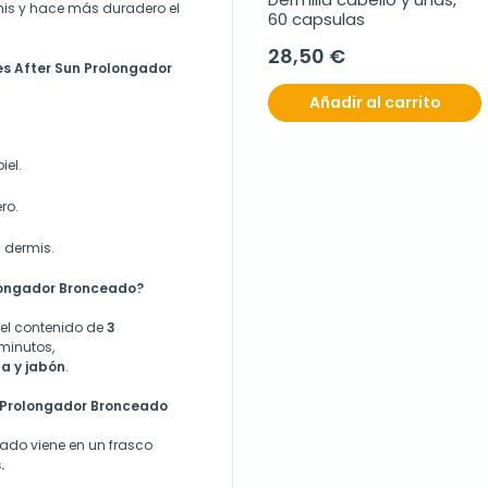
rmis y hace más duradero el
60 capsulas
28,50 €
es After Sun Prolongador
Añadir al carrito
iel.
ro.
a dermis.
olongador Bronceado?
 el contenido de
3
minutos,
a y jabón
.
n Prolongador Bronceado
eado viene en un frasco
.