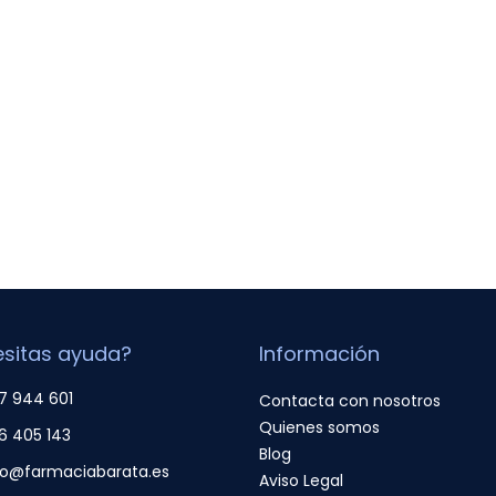
sitas ayuda?
Información
7 944 601
Contacta con nosotros
Quienes somos
6 405 143
Blog
fo@farmaciabarata.es
Aviso Legal