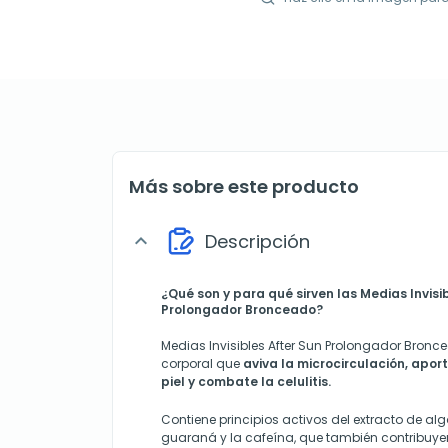
Más sobre este producto
Descripción
expand_more
¿Qué son y para qué sirven las Medias Invisi
Prolongador Bronceado?
Medias Invisibles After Sun Prolongador Bron
corporal que
aviva la microcirculación, apor
piel y combate la celulitis.
Contiene principios activos del extracto de alg
guaraná y la cafeína, que también contribuy