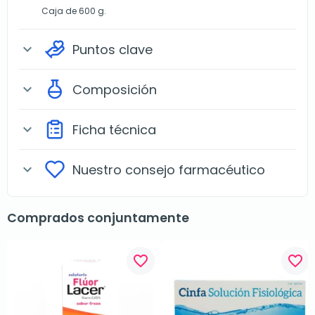
Caja de 600 g.
Puntos clave
expand_more
Composición
expand_more
Ficha técnica
expand_more
Nuestro consejo farmacéutico
expand_more
Comprados conjuntamente
favorite_border
favorite_border