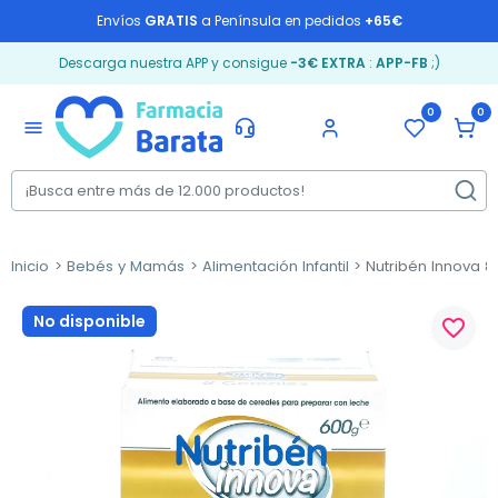
Envíos
GRATIS
a Península en pedidos
+65€
Descarga nuestra APP y consigue
-3€ EXTRA
:
APP-FB
;)
0
0
menu
Inicio
Bebés y Mamás
Alimentación Infantil
Nutribén Innova 8 
No disponible
favorite_border