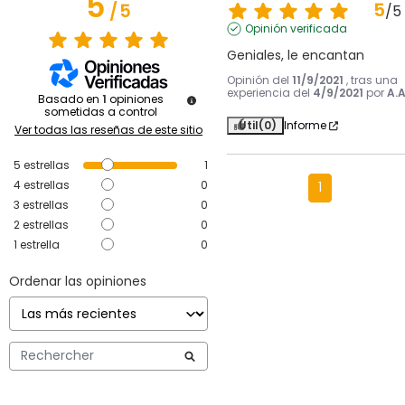
5
5
/
5
/
5
Opinión verificada
Geniales, le encantan
Opinión del
11/9/2021
, tras una
experiencia del
4/9/2021
por
A.A
Basado en
1
opiniones
sometidas a control
Útil
(0)
Informe
Ver todas las reseñas de este sitio
5
estrellas
1
4
estrellas
0
1
3
estrellas
0
2
estrellas
0
1
estrella
0
Ordenar las opiniones