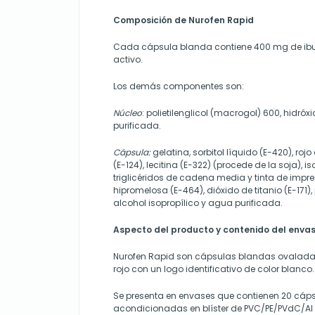
Composición de Nurofen Rapid
Cada cápsula blanda contiene 400 mg de ibu
activo.
Los demás componentes son:
Núcleo
: polietilenglicol (macrogol) 600, hidró
purificada.
Cápsula:
gelatina, sorbitol líquido (E-420), roj
(E-124), lecitina (E-322) (procede de la soja), i
triglicéridos de cadena media y tinta de impr
hipromelosa (E-464), dióxido de titanio (E-171), 
alcohol isopropílico y agua purificada.
Aspecto del producto y contenido del envas
Nurofen Rapid son cápsulas blandas ovaladas
rojo con un logo identificativo de color blanco.
Se presenta en envases que contienen 20 cáp
acondicionadas en blíster de PVC/PE/PVdC/Al