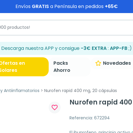
Envíos
GRATIS
a Península en pedidos
+65€
Descarga nuestra APP y consigue
-3€ EXTRA
:
APP-FB
;)
Ofertas en
Packs
Novedades
Solares
Ahorro
y Antiinflamatorios
Nurofen rapid 400 mg, 20 cápsulas
Nurofen rapid 400
favorite_border
Referencia: 672294
El ibuprofeno, principio acti