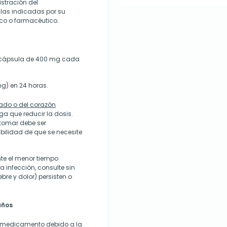
stración del
las indicadas por su
co o farmacéutico.
1 cápsula de 400 mg cada
g) en 24 horas.
gado o del corazón
ga que reducir la dosis.
 tomar debe ser
bilidad de que se necesite
nte el menor tiempo
a infección, consulte sin
re y dolor) persisten o
años
e medicamento debido a la