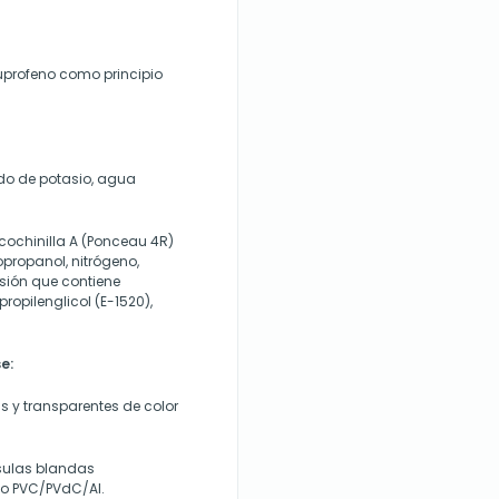
profeno como principio
xido de potasio, agua
o cochinilla A (Ponceau 4R)
sopropanol, nitrógeno,
esión que contiene
propilenglicol (E-1520),
e:
 y transparentes de color
sulas blandas
 o PVC/PVdC/Al.