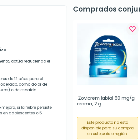
Comprados conju
favorite_border
iza
mento, actúa reduciendo el
res de 12 años para el
 moderado, como dolor de
turas) o de espalda
 Zovicrem labial 50 mg/g 
crema, 2 g
ejora, si la fiebre persiste
as en adolescentes o 5
Este producto no está
disponible para su compra
en este país o región.