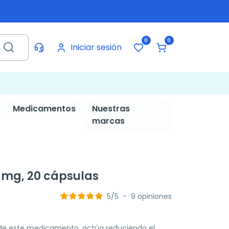
0
0
Iniciar sesión
Medicamentos
Nuestras
marcas
 mg, 20 cápsulas
5
/
5
-
9
opiniones
vo de este medicamento, actúa reduciendo el