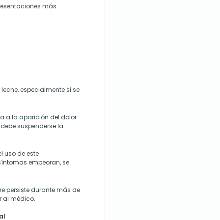
presentaciones más
.
eche, especialmente si se
a la aparición del dolor
, debe suspenderse la
el uso de este
 síntomas empeoran, se
bre persiste durante más de
r al médico.
al