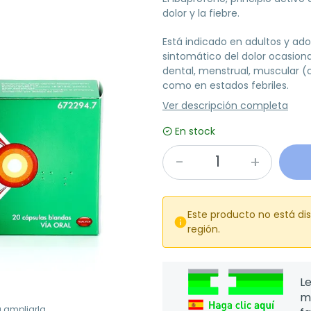
dolor y la fiebre.
Está indicado en adultos y ado
sintomático del dolor ocasion
dental, menstrual, muscular (
como en estados febriles.
Ver descripción completa
En stock
Este producto no está di

región.
Le
m
a ampliarla