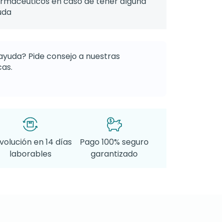
armacéuticos en caso de tener alguna
uda
ayuda? Pide consejo a nuestras
as.
volución en 14 días
Pago 100% seguro
laborables
garantizado