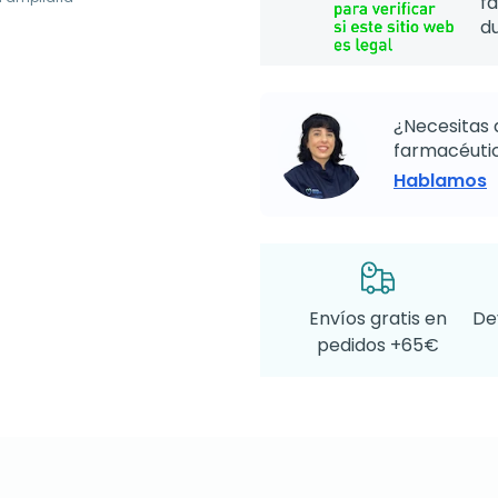
f
d
¿Necesitas 
farmacéutic
Hablamos
Envíos gratis en
De
pedidos +65€