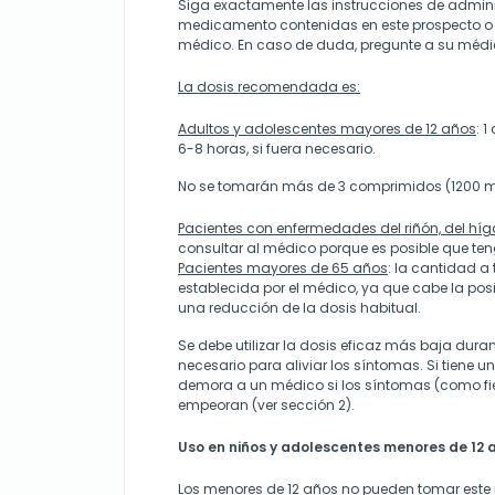
Siga exactamente las instrucciones de admini
medicamento contenidas en este prospecto o 
médico. En caso de duda, pregunte a su médi
La dosis recomendada es:
Adultos y adolescentes mayores de 12 años
: 
6-8 horas, si fuera necesario.
No se tomarán más de 3 comprimidos (1200 m
Pacientes con enfermedades del riñón, del hí
consultar al médico porque es posible que ten
Pacientes mayores de 65 años
: la cantidad a
establecida por el médico, ya que cabe la posi
una reducción de la dosis habitual.
Se debe utilizar la dosis eficaz más baja dura
necesario para aliviar los síntomas. Si tiene un
demora a un médico si los síntomas (como fieb
empeoran (ver sección 2).
Uso en niños y adolescentes menores de 12 
Los menores de 12 años no pueden tomar est