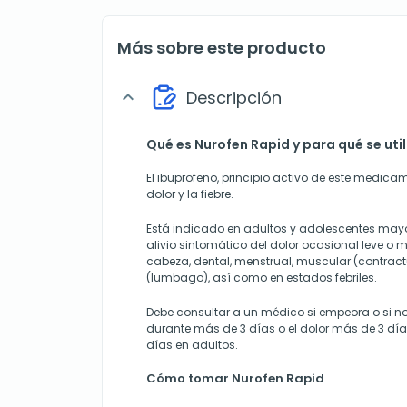
Más sobre este producto
Descripción
expand_more
Qué es Nurofen Rapid y para qué se util
El ibuprofeno, principio activo de este medica
dolor y la fiebre.
Está indicado en adultos y adolescentes mayo
alivio sintomático del dolor ocasional leve o
cabeza, dental, menstrual, muscular (contrac
(lumbago), así como en estados febriles.
Debe consultar a un médico si empeora o si no m
durante más de 3 días o el dolor más de 3 dí
días en adultos.
Cómo tomar Nurofen Rapid