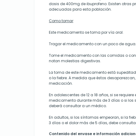
dosis de 400mg de ibuprofeno. Existen otras 
adecuadas para esta población.
Como tomar
:
Este medicamento se toma por vía oral.
Tragar el medicamento con un poco de agua
Tome el medicamento con las comidas o con l
notan molestias digestivas.
La toma de este medicamento está supeditada 
o la fiebre. A medida que éstos desaparezcan
medicación.
En adolescentes de 12 a 18 años, si se requiere 
medicamento durante más de 3 días o si los
deberá consultar a un médico.
En adultos, si los síntomas empeoran, si la fie
3 días o el dolor más de 5 días, debe consulta
Contenido del envase e información adicion