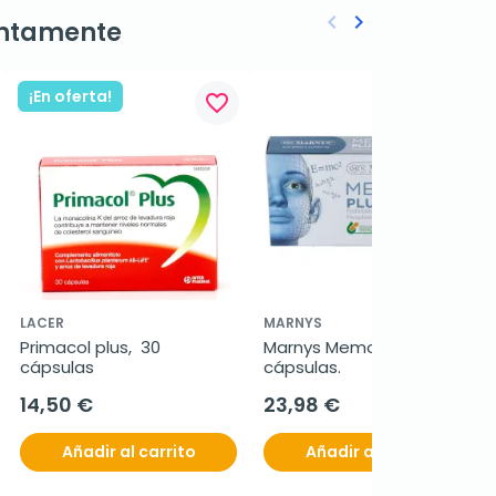
keyboard_arrow_left
keyboard_arrow_right
ntamente
Anterior
Siguiente
¡En oferta!
favorite_border
favorite_border
LACER
MARNYS
Primacol plus,  30 
Marnys Memory Plus, 30 
cápsulas
cápsulas.
14,50 €
23,98 €
Añadir al carrito
Añadir al carrito