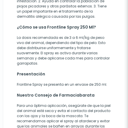
infestación. 2. Ayuda en controlar la población de
piojos picadores y otros parásitos externos. 3. Tiene
un papel importante en el tratamiento de la
dermatitis alérgica causada por las pulgas.
¿Cómo se usa Frontline Spray 250 Ml?
La dosis recomendada es de 3 a 6 ml/kg de peso
vivo del animal, dependiendo del tipo de pelo. Esto
debe distribuirse uniformemente y frotarse
suavemente. El spray es activo durante varias
semanas y debe aplicarse cada mes para controlar
garrapatas.
Presentación
Frontline Spray se presenta en un envase de 250 ml.
Nuestro Consejo de Farmaciabarata
Para una óptima aplicación, asegúrate de que la piel
del animal esté seca y evita el contacto del producto
con los ojos y la boca de la mascota. Te
recomendamos aplicar el spray al atardecer y evitar
que los animales se bañen en arroyos durante los