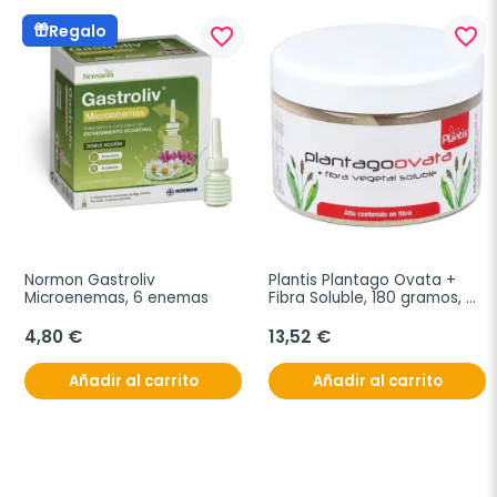
Regalo
favorite_border
favorite_border
Normon Gastroliv 
Plantis Plantago Ovata + 
Microenemas, 6 enemas
Fibra Soluble, 180 gramos, 
Bote
4,80 €
13,52 €
Añadir al carrito
Añadir al carrito