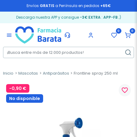
Envíos
GRATIS
a Península en pedidos
+65€
Descarga nuestra APP y consigue
-3€ EXTRA
:
APP-FB
;)
0
0
menu
Inicio
Mascotas
Antiparásitos
Frontline spray 250 ml
-0,90 €
favorite_border
No disponible