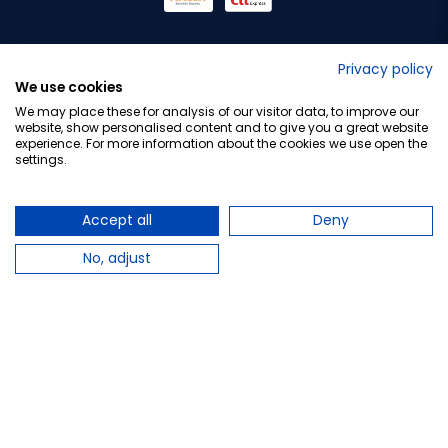
No lo decimos nosotros...
Privacy policy
We use cookies
¡Tu opinión es importante!
We may place these for analysis of our visitor data, to improve our
website, show personalised content and to give you a great website
experience. For more information about the cookies we use open the
settings.
Copyright © 2010-2026 Farmacia Barata S.L. Todos los
derechos reservados.
Accept all
Deny
No, adjust
Total:
26,65 €
27,55 €
PLAZO DE ENTREGA: Hasta 4 días laborables
Avísame cuando esté disponible