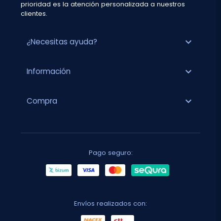
prioridad es la atención personalizada a nuestros
clientes.
expand_more
¿Necesitas ayuda?
expand_more
Información
expand_more
Compra
Pago seguro:
Envíos realizados con: