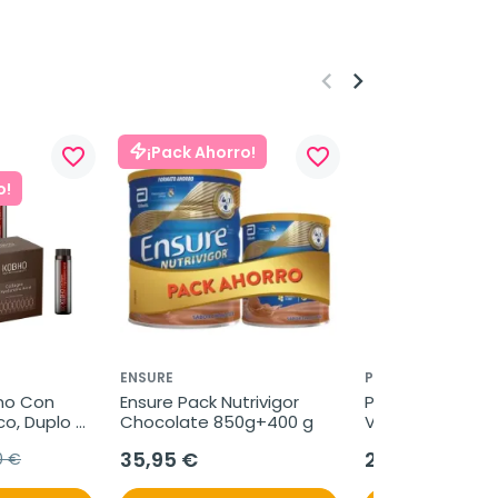
keyboard_arrow_left
keyboard_arrow_right
¡Pack Ahorro!
favorite_border
favorite_border
o!
ENSURE
PROCARE HEALTH
o Con 
Ensure Pack Nutrivigor 
Palomacare Óvu
co, Duplo 
Chocolate 850g+400 g
Vaginales, 10 u
35,95 €
23,95 €
0 €