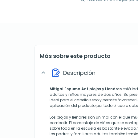
Más sobre este producto
Descripción
expand_more
Mitigal Espuma Antipiojos y Liendres
está in
adultos y niños mayores de dos años. Su pre
ideal para el cabello seco y permite favorecer 
aplicación del producto por todo el cuero cabe
Los piojos y liendres son un mal con el que m
combatir. El porcentaje de niños que se contag
sobre todo en la escuela es bastante elevado,
los padres y familiares adultos también term