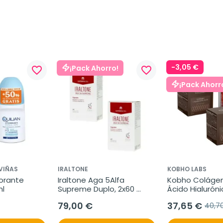
-3,05 €
¡Pack Ahorro!
favorite_border
favorite_border
¡Pack Ahorr
VIÑAS
IRALTONE
KOBHO LABS
orante 
Iraltone Aga 5Alfa 
Kobho Colágen
ml
Supreme Duplo, 2x60 
Ácido Hialuróni
cápsulas
2x20 viales
79,00 €
37,65 €
40,7