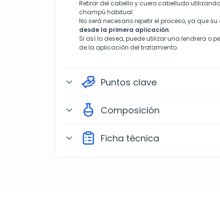
Retirar del cabello y cuero cabelludo utiliza
champú habitual.
No será necesario repetir el proceso, ya que su
desde la primera aplicación
.
Si así lo desea, puede utilizar una lendrera o 
de la aplicación del tratamiento.
Puntos clave
expand_more
Composición
expand_more
Ficha técnica
expand_more