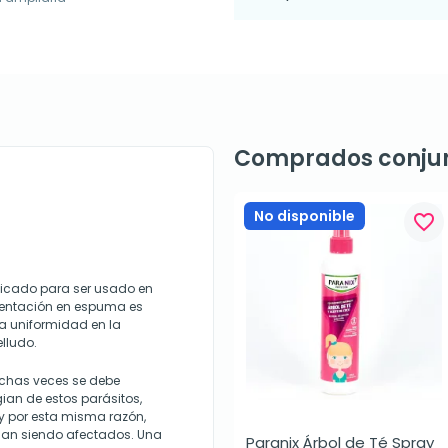
Comprados conju
No disponible
favorite_border
dicado para ser usado en
sentación en espuma es
la uniformidad en la
lludo.
uchas veces se debe
ian de estos parásitos,
 y por esta misma razón,
inan siendo afectados. Una
Paranix Árbol de Té Spray 