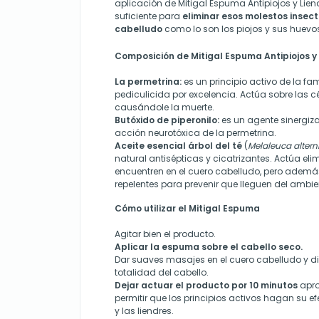
aplicación de Mitigal
Espuma Antipiojos y Lien
suficiente para
eliminar esos molestos insect
cabelludo
como lo son los piojos y sus huevos
Composición de Mitigal Espuma Antipiojos y
La permetrina:
es un principio activo de la fami
pediculicida por excelencia. Actúa sobre las cé
causándole la muerte.
Butóxido de piperonilo:
es un agente sinergiz
acción neurotóxica de la permetrina.
Aceite esencial árbol del té
(
Melaleuca alterni
natural antisépticas y cicatrizantes. Actúa el
encuentren en el cuero cabelludo, pero adem
repelentes para prevenir que lleguen del ambie
Cómo utilizar el Mitigal Espuma
Agitar bien el producto.
Aplicar la espuma sobre el cabello seco.
Dar suaves masajes en el cuero cabelludo y dis
totalidad del cabello.
Dejar actuar el producto por 10 minutos
apr
permitir que los principios activos
hagan
su ef
y las liendres
.