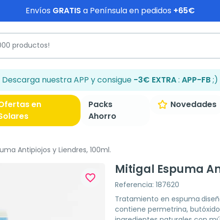
Envíos
GRATIS
a Península en pedidos
+65€
Descarga nuestra APP y consigue
-3€ EXTRA
:
APP-FB
;)
Ofertas en
Packs
Novedades
Solares
Ahorro
uma Antipiojos y Liendres, 100ml.
Mitigal Espuma Ant
favorite_border
Referencia: 187620
Tratamiento en espuma
diseñ
contiene permetrina, butóxido 
ingredientes naturales con mú