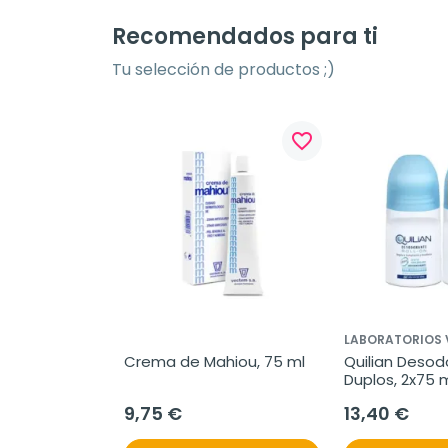
Recomendados para ti
Tu selección de productos ;)
favorite_border
LABORATORIOS 
Crema de Mahiou, 75 ml
Quilian Desod
Duplos, 2x75 
9,75 €
13,40 €