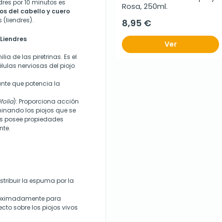
dres
por 10 minutos es
Rosa, 250ml.
os del cabello y cuero
 (liendres).
8,95 €
 Liendres
Ver
lia de las piretrinas. Es el
lulas nerviosas del piojo
ante que potencia la
folia
): Proporciona acción
iminando los piojos que se
ás posee propiedades
nte.
tribuir la espuma por la
oximadamente
para
ecto sobre los piojos vivos