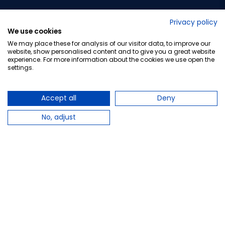
No lo decimos nosotros...
Privacy policy
We use cookies
¡Tu opinión es importante!
We may place these for analysis of our visitor data, to improve our
website, show personalised content and to give you a great website
experience. For more information about the cookies we use open the
settings.
Copyright © 2010-2026 Farmacia Barata S.L. Todos los
derechos reservados.
Accept all
Deny
No, adjust
Total:
9,95 €
−
+
Añadir al carrito