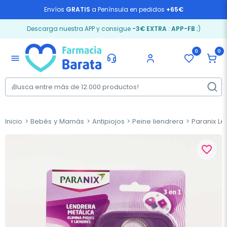
Envíos
GRATIS
a Península en pedidos
+65€
Descarga nuestra APP y consigue
-3€ EXTRA
:
APP-FB
;)
0
0
menu
Inicio
Bebés y Mamás
Antipiojos
Peine liendrera
Paranix Len
favorite_border