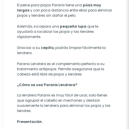
El peine para piojos Paranix tiene una
púas muy
largas
y con poca distancia entre ellas para eliminar
piojos y liendres sin dañar el pelo.
Además, incorpora una
pequeña lupa
que te
ayudará a localizar los piojos y las liendres
rápidamente.
Gracias a su
cepillo,
podrás limpiar fácilmente la
lendrera.
Paranix Lendrera es el complemento perfecto a su
tratamiento antipiojos. Permite asegurarse que la
cabeza está libre de piojos y liendres.
¿Cómo se usa Paranix Lendrera?
La lendrera Paranix es muy fácil de usar, solo tienes
que agrupar el cabello en mechones y deslizar
suavemente la lendrera para eliminar los piojos y las
liendres.
Presentación.