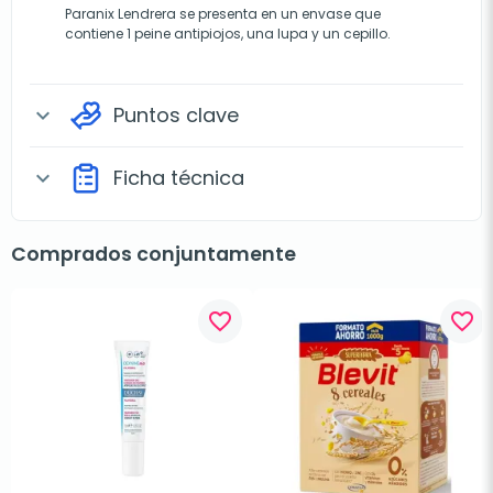
Paranix Lendrera se presenta en un envase que
contiene 1 peine antipiojos, una lupa y un cepillo.
Puntos clave
expand_more
Ficha técnica
expand_more
Comprados conjuntamente
favorite_border
favorite_border