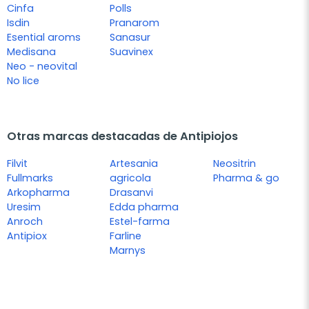
Cinfa
Polls
Isdin
Pranarom
Esential aroms
Sanasur
Medisana
Suavinex
Neo - neovital
No lice
Otras marcas destacadas de Antipiojos
Filvit
Artesania
Neositrin
Fullmarks
agricola
Pharma & go
Arkopharma
Drasanvi
Uresim
Edda pharma
Anroch
Estel-farma
Antipiox
Farline
Marnys