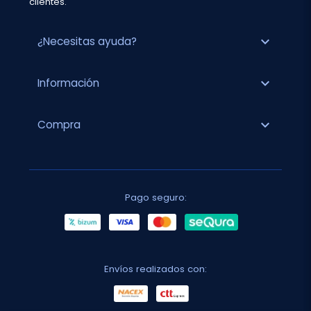
clientes.
expand_more
¿Necesitas ayuda?
expand_more
Información
expand_more
Compra
Pago seguro:
Envíos realizados con: