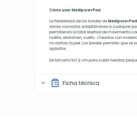
Cómo usar Medipore+Pad
La flexibilidad de los bordes de
Medipore+Pad
zonas curvadas adaptándose a cualquier part
permitiendo la total libertad de movimiento co
rodilla, abdomen, cuello...Creados con materi
no dañan la piel. Los bordes permiten que se a
apósitos.
De tamaño 5x7,2 cm para cubrir heridas peque
Ficha técnica
expand_more