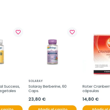
favorite_border
favorite_border
SOLARAY
l Success, 
Solaray Berberine, 60 
Roter Cranberry
vegetales
Caps.
cápsulas
23,80 €
14,80 €
 carrito
Añadir al carrito
Añadir al 