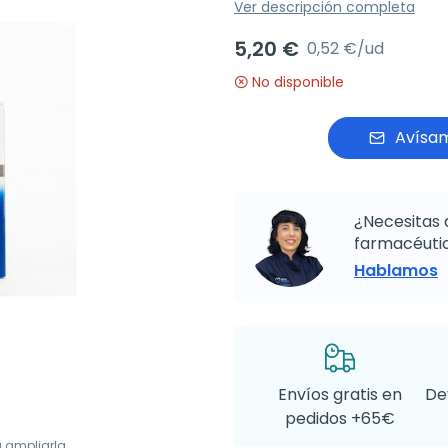
Ver descripción completa
5,20 €
0,52 €/ud
No disponible
Avísam
¿Necesitas 
farmacéutic
Hablamos
Envíos gratis en
De
pedidos +65€
a ampliarla