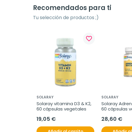
Recomendados para ti
Tu selección de productos ;)
favorite_border
SOLARAY
SOLARAY
Solaray vitamina D3 & K2, 
Solaray Adrena
60 cápsulas vegetales
60 cápsulas 
19,05 €
28,60 €
Añadir al carrito
Añadir al