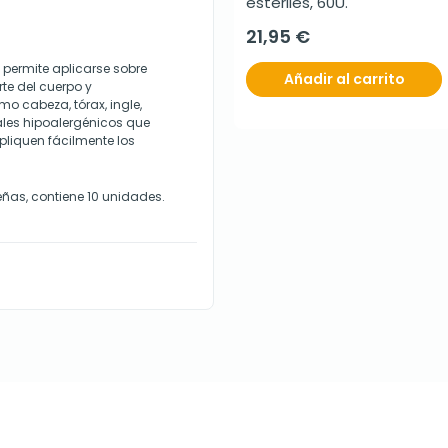
estériles, 60U.
21,95 €
permite aplicarse sobre
Añadir al carrito
e del cuerpo y
mo cabeza, tórax, ingle,
ales hipoalergénicos que
pliquen fácilmente los
ñas, contiene 10 unidades.