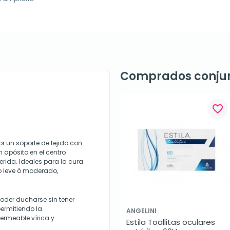
Comprados conju
favorite_border
 un soporte de tejido con
n apósito en el centro
herida. Ideales para la cura
 leve ó moderado,
der ducharse sin tener
permitiendo la
ANGELINI
permeable vírica y
Estila Toallitas oculares 