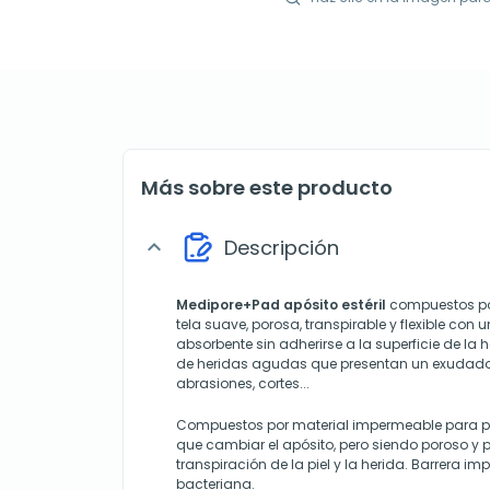
Más sobre este producto
Descripción
expand_more
Medipore+Pad apósito estéril
compuestos por
tela suave, porosa, transpirable y flexible con u
absorbente sin adherirse a la superficie de la 
de heridas agudas que presentan un exudado
abrasiones, cortes...
Compuestos por material impermeable para po
que cambiar el apósito, pero siendo poroso y 
transpiración de la piel y la herida. Barrera im
bacteriana.