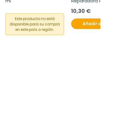
ml
Reparadora Protectora, 
40 ml
10,30 €
Este producto no está
Añadir al carrito
disponible para su compra
en este país o región.