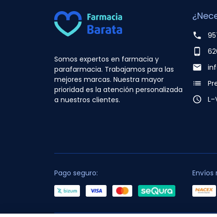
¿Nece
phone
95
phone_android
62
Somos expertos en farmacia y
email
in
parafarmacia. Trabajamos para las
mejores marcas. Nuestra mayor
list
Pr
prioridad es la atención personalizada
access_time
L–
a nuestros clientes.
Pago seguro:
Envíos 