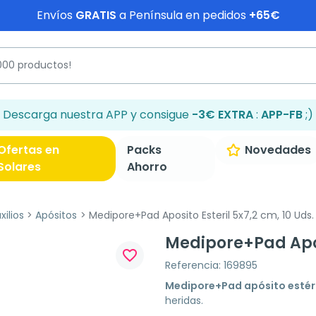
Envíos
GRATIS
a Península en pedidos
+65€
Descarga nuestra APP y consigue
-3€ EXTRA
:
APP-FB
;)
Ofertas en
Packs
Novedades
Solares
Ahorro
ilios
Apósitos
Medipore+Pad Aposito Esteril 5x7,2 cm, 10 Uds.
Medipore+Pad Aposi
favorite_border
Referencia: 169895
Medipore+Pad apósito estér
heridas.